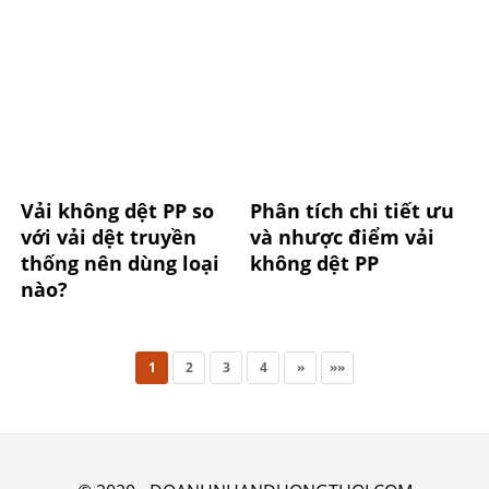
Vải không dệt PP so
Phân tích chi tiết ưu
với vải dệt truyền
và nhược điểm vải
thống nên dùng loại
không dệt PP
nào?
1
2
3
4
»
»»