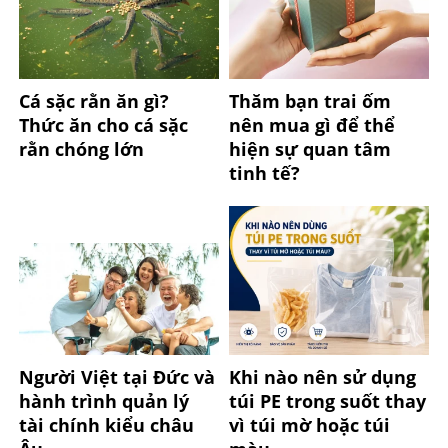
Cá sặc rằn ăn gì?
Thăm bạn trai ốm
Thức ăn cho cá sặc
nên mua gì để thể
rằn chóng lớn
hiện sự quan tâm
tinh tế?
Người Việt tại Đức và
Khi nào nên sử dụng
hành trình quản lý
túi PE trong suốt thay
tài chính kiểu châu
vì túi mờ hoặc túi