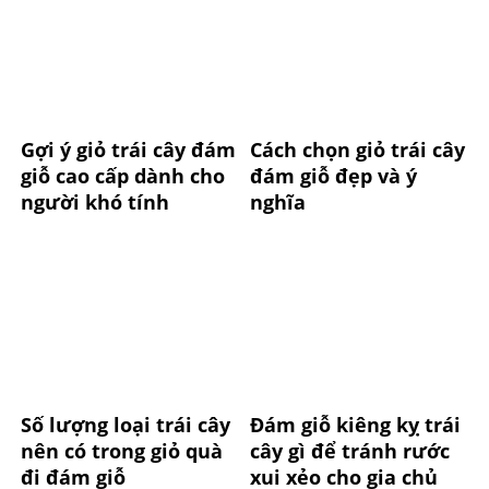
Gợi ý giỏ trái cây đám
Cách chọn giỏ trái cây
giỗ cao cấp dành cho
đám giỗ đẹp và ý
người khó tính
nghĩa
Số lượng loại trái cây
Đám giỗ kiêng kỵ trái
nên có trong giỏ quà
cây gì để tránh rước
đi đám giỗ
xui xẻo cho gia chủ