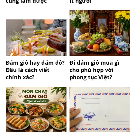
cũng làm được
ít người
Đám giỗ hay đám dỗ?
Đi đám giỗ mua gì
Đâu là cách viết
cho phù hợp với
chính xác?
phong tục Việt?