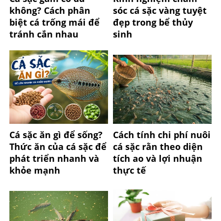
không? Cách phân
sóc cá sặc vàng tuyệt
biệt cá trống mái để
đẹp trong bể thủy
tránh cắn nhau
sinh
Cá sặc ăn gì để sống?
Cách tính chi phí nuôi
Thức ăn của cá sặc để
cá sặc rằn theo diện
phát triển nhanh và
tích ao và lợi nhuận
khỏe mạnh
thực tế