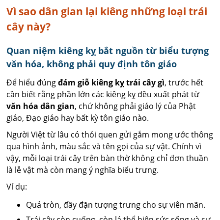
Vì sao dân gian lại kiêng những loại trái
cây này?
Quan niệm kiêng kỵ bắt nguồn từ biểu tượng
văn hóa, không phải quy định tôn giáo
Để hiểu đúng
đám giỗ kiêng kỵ trái cây gì
, trước hết
cần biết rằng phần lớn các kiêng kỵ đều xuất phát từ
văn hóa dân gian
, chứ không phải giáo lý của Phật
giáo, Đạo giáo hay bất kỳ tôn giáo nào.
Người Việt từ lâu có thói quen gửi gắm mong ước thông
qua hình ảnh, màu sắc và tên gọi của sự vật. Chính vì
vậy, mỗi loại trái cây trên bàn thờ không chỉ đơn thuần
là lễ vật mà còn mang ý nghĩa biểu trưng.
Ví dụ:
Quả tròn, đầy đặn tượng trưng cho sự viên mãn.
Trái cây còn cuống, còn lá thể hiện sức sống và sự