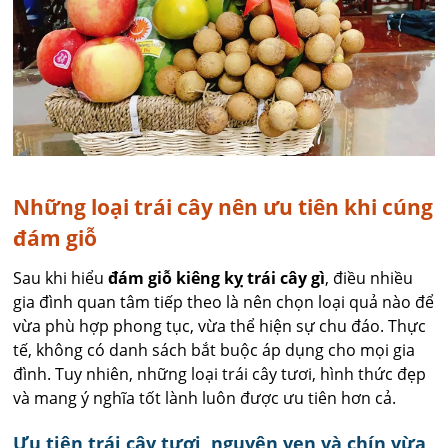
Những loại trái cây nên ưu tiên khi cúng
đám giỗ
Sau khi hiểu
đám giỗ kiêng kỵ trái cây gì
, điều nhiều
gia đình quan tâm tiếp theo là nên chọn loại quả nào để
vừa phù hợp phong tục, vừa thể hiện sự chu đáo. Thực
tế, không có danh sách bắt buộc áp dụng cho mọi gia
đình. Tuy nhiên, những loại trái cây tươi, hình thức đẹp
và mang ý nghĩa tốt lành luôn được ưu tiên hơn cả.
Ưu tiên trái cây tươi, nguyên vẹn và chín vừa