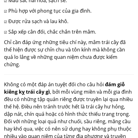
☑ Màu sắc hài hòa, sạch sẽ.
☑ Phù hợp với phong tục của gia đình.
☑ Được rửa sạch và lau khô.
☑ Sắp xếp cân đối, chắc chắn trên mâm.
Chỉ cần đáp ứng những tiêu chí này, mâm trái cây đã
thể hiện được sự chỉn chu và tôn kính mà không cần
quá lo lắng về những quan niệm chưa được kiểm
chứng.
Không có một đáp án tuyệt đối cho câu hỏi
đám giỗ
kiêng kỵ trái cây gì
, bởi mỗi vùng miền và mỗi gia đình
đều có những tập quán riêng được truyền lại qua nhiều
thế hệ. Điều nên tránh trước hết là trái cây hư hỏng,
dập nát, chín quá hoặc có hình thức thiếu trang trọng.
Đối với những loại quả như chuối, sầu riêng, mãng cầu
hay khổ qua, việc có nên sử dụng hay không phụ thuộc
nhiều vào quan niệm của từng địa phương và truyền