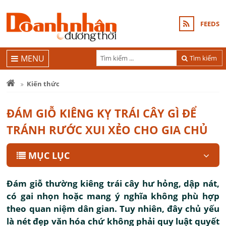
FEEDS
MENU
Tìm kiếm
Kiến thức
ĐÁM GIỖ KIÊNG KỴ TRÁI CÂY GÌ ĐỂ
TRÁNH RƯỚC XUI XẺO CHO GIA CHỦ
MỤC LỤC
Đám giỗ thường kiêng trái cây hư hỏng, dập nát,
có gai nhọn hoặc mang ý nghĩa không phù hợp
theo quan niệm dân gian. Tuy nhiên, đây chủ yếu
là nét đẹp văn hóa chứ không phải quy luật quyết