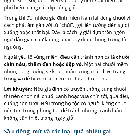
nghĩa sinh sôi, đoàn viên và đủ đầy nên xuất hiện rất
phổ biến trong các dịp cúng giỗ.
Trong khi đó, nhiều gia đình miền Nam lại kiêng chuối vì
cách phát âm gần với từ "chúi", gợi liên tưởng đến sự đi
xuống hoặc thất bại. Đây là cách lý giải dựa trên ngôn
ngữ dân gian chứ không phải quy định chung trong tín
ngưỡng.
Ngoài yếu tố vùng miền, điều cần tránh hơn cả là
chuối
chín nẫu, thâm đen hoặc dập vỏ
. Một nải chuối mềm
nhũn, rụng cuống sẽ khiến mâm cúng mất đi vẻ trang
trọng và dễ bị xem là thiếu sự chuẩn bị chu đáo.
Lời khuyên:
Nếu gia đình có truyền thống cúng chuối
thì nên chọn nải chuối xanh hoặc vừa chín tới, quả đều,
cuống còn tươi. Nếu trong họ tộc có người kiêng chuối,
nên tôn trọng phong tục để tránh những tranh luận
không cần thiết trong ngày giỗ.
Sầu riêng, mít và các loại quả nhiều gai