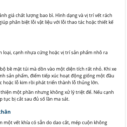
 giá chất lượng bao bì. Hình dạng và vị trí vết rách
p phân biệt lỗi vật liệu với lỗi thao tác hoặc thiết kế
im loại, cạnh nhựa cứng hoặc vị trí sản phẩm nhô ra
bộ bề mặt túi mà dồn vào một diện tích rất nhỏ. Khi xe
ạnh sản phẩm, điểm tiếp xúc hoạt động giống một đầu
 hoặc lỗ kim rồi phát triển thành lỗ thủng lớn.
i thiện một phần nhưng không xử lý triệt để. Nếu cạnh
p tục bị cắt sau đủ số lần ma sát.
thân
ến một vết khía có sẵn do dao cắt, mép cuộn không