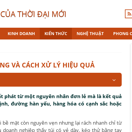
CỦA THỜI ĐẠI MỚI
KINH DOANH
KIẾN THỨC
NGHỆ THUẬT
PHONG 
ÀNG VÀ CÁCH XỬ LÝ HIỆU QUẢ
t phát từ một nguyên nhân đơn lẻ mà là kết quả
định, đường hàn yếu, hàng hóa có cạnh sắc hoặc
hi bề mặt còn nguyên vẹn nhưng lại rách nhanh chỉ từ
u doanh nghiệp thấy túi có vẻ dày, kéo thử bằng tay