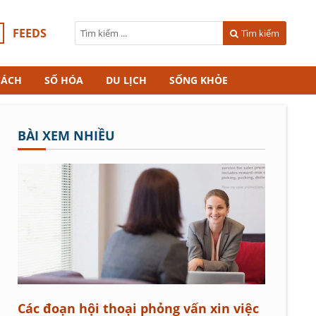
FEEDS
Tìm kiếm
CÁCH
SỐ HÓA
DU LỊCH
SỐNG KHỎE
BÀI XEM NHIỀU
Các đoạn hội thoại phỏng vấn xin việc