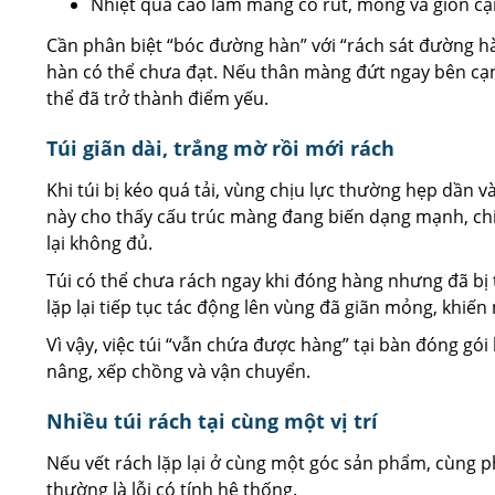
Nhiệt quá cao làm màng co rút, mỏng và giòn c
Cần phân biệt “bóc đường hàn” với “rách sát đường hàn
hàn có thể chưa đạt. Nếu thân màng đứt ngay bên cạn
thể đã trở thành điểm yếu.
Túi giãn dài, trắng mờ rồi mới rách
Khi túi bị kéo quá tải, vùng chịu lực thường hẹp dần 
này cho thấy cấu trúc màng đang biến dạng mạnh, chiều
lại không đủ.
Túi có thể chưa rách ngay khi đóng hàng nhưng đã bị
lặp lại tiếp tục tác động lên vùng đã giãn mỏng, khiến 
Vì vậy, việc túi “vẫn chứa được hàng” tại bàn đóng gói
nâng, xếp chồng và vận chuyển.
Nhiều túi rách tại cùng một vị trí
Nếu vết rách lặp lại ở cùng một góc sản phẩm, cùng ph
thường là lỗi có tính hệ thống.