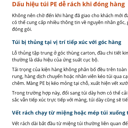
Dấu hiệu túi PE dễ rách khi đóng hàng
Không nên chờ đến khi hàng đã giao cho khách mới đánh
có thể cung cấp nhiều thông tin về nguyên nhân gốc, giú
đóng gói.
Túi bị thủng tại vị trí tiếp xúc với góc hàng
Lỗ thủng tập trung ở góc thùng carton, đầu chi tiết k
thường là dấu hiệu của ứng suất cục bộ.
Tải trọng của kiện hàng không phân bố đều trên toàn 
rung, hàng dịch chuyển hoặc nhân viên kéo túi qua c
chêm. Màng PE bị kéo mỏng tại chỗ, xuất hiện vết xước
Trong trường hợp này, đổi sang túi dày hơn có thể cả
sắc vẫn tiếp xúc trực tiếp với màng, túi dày cũng sẽ tiế
Vết rách chạy từ miệng hoặc mép túi xuống 
Vết rách dài bắt đầu từ miệng túi thường liên quan đ