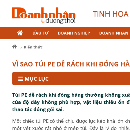
TINH HOA 
ĐẦU TƯ
DOANH NGHIỆP
DOANH NHÂN
Kiến thức
VÌ SAO TÚI PE DỄ RÁCH KHI ĐÓNG H
MỤC LỤC
Túi PE dễ rách khi đóng hàng thường không xuấ
của độ dày không phù hợp, vật liệu thiếu ổn 
thao tác đóng gói sai.
Một chiếc túi PE có thể chịu được lực kéo khá lớn k
một vết xước rất nhỏ ở mép túi. Đây là lý do nhiề