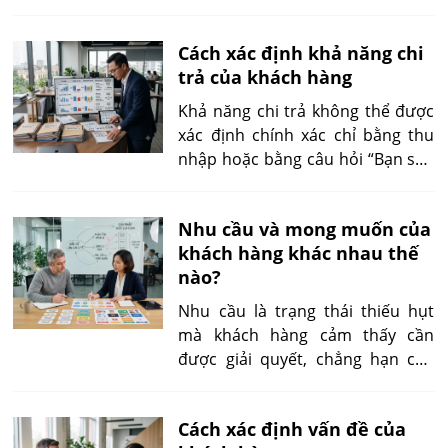
Cách xác định khả năng chi
trả của khách hàng
Khả năng chi trả không thể được
xác định chính xác chỉ bằng thu
nhập hoặc bằng câu hỏi “Bạn sẵn
sàng trả bao nhiêu?”. Doanh
nghiệp cần đánh giá đồng thời
Nhu cầu và mong muốn của
nguồn lực tài chính, phần ngân
khách hàng khác nhau thế
sách có thể phân bổ, tần suất
nào?
mua, các khoản chi cạnh tranh và
hành vi thanh toán thực tế của
Nhu cầu là trạng thái thiếu hụt
khách hàng.
mà khách hàng cảm thấy cần
được giải quyết, chẳng hạn cần
ăn uống, di chuyển, an toàn, kết
nối hoặc tiết kiệm thời gian. Mong
Cách xác định vấn đề của
muốn là cách cụ thể mà khách