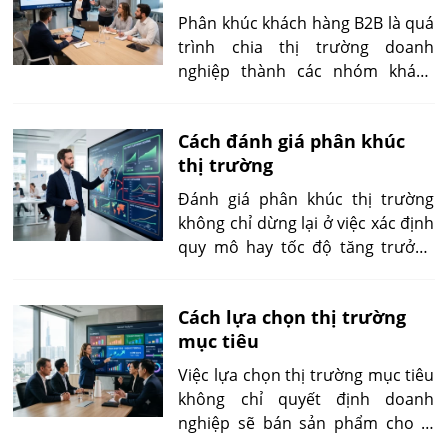
sự tập trung giúp doanh nghiệp
Phân khúc khách hàng B2B là quá
hiểu khách hàng sâu hơn, xây
trình chia thị trường doanh
dựng thông điệp rõ hơn, chuẩn
nghiệp thành các nhóm khách
hóa sản phẩm nhanh hơn và sử
hàng có đặc điểm, nhu cầu hoặc
dụng ngân sách marketing hiệu
hành vi tương đồng. Thay vì tiếp
quả hơn.
Cách đánh giá phân khúc
cận toàn bộ thị trường bằng một
thị trường
thông điệp duy nhất, doanh
nghiệp có thể xây dựng chiến
Đánh giá phân khúc thị trường
lược phù hợp với từng nhóm
không chỉ dừng lại ở việc xác định
khách hàng, từ đó nâng cao hiệu
quy mô hay tốc độ tăng trưởng
quả marketing, cải thiện tỷ lệ
của từng nhóm khách hàng. Mục
chuyển đổi và tối ưu chi phí bán
tiêu quan trọng hơn là xác định
hàng.
Cách lựa chọn thị trường
phân khúc nào có khả năng tạo ra
mục tiêu
lợi nhuận bền vững, phù hợp với
năng lực cạnh tranh của doanh
Việc lựa chọn thị trường mục tiêu
nghiệp và đáng để đầu tư lâu dài.
không chỉ quyết định doanh
nghiệp sẽ bán sản phẩm cho ai
mà còn ảnh hưởng trực tiếp đến