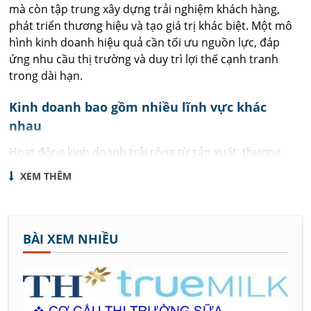
mà còn tập trung xây dựng trải nghiệm khách hàng,
phát triển thương hiệu và tạo giá trị khác biệt. Một mô
hình kinh doanh hiệu quả cần tối ưu nguồn lực, đáp
ứng nhu cầu thị trường và duy trì lợi thế cạnh tranh
trong dài hạn.
Kinh doanh bao gồm nhiều lĩnh vực khác
nhau
Hoạt động kinh doanh trải rộng từ sản xuất, thương
mại, dịch vụ, bán lẻ, thương mại điện tử đến công nghệ
XEM THÊM
và nhiều ngành nghề khác. Dù hoạt động ở lĩnh vực
nào, doanh nghiệp cũng cần xây dựng chiến lược phù
hợp, quản trị hiệu quả và không ngừng đổi mới để phát
triển bền vững.
BÀI XEM NHIỀU
Thị trường thay đổi nhanh hơn bao giờ hết
Thương mại điện tử, trí tuệ nhân tạo, dữ liệu lớn và
chuyển đổi số đang tạo ra nhiều cơ hội cũng như thách