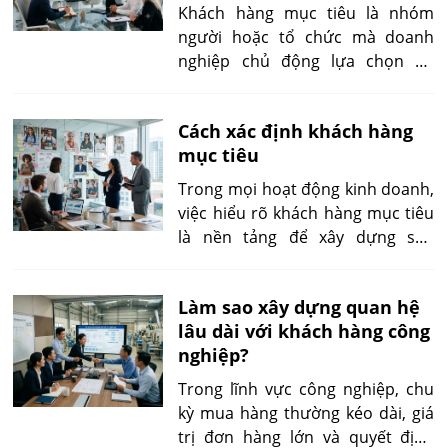
Khách hàng mục tiêu là nhóm
người hoặc tổ chức mà doanh
nghiệp chủ động lựa chọn để
phục vụ, dựa trên mức độ phù
hợp với sản phẩm, năng lực cạnh
Cách xác định khách hàng
tranh và mục tiêu kinh doanh.
mục tiêu
Khách hàng tiềm năng là những
cá nhân hoặc tổ chức có khả
Trong mọi hoạt động kinh doanh,
năng trở thành người mua, vì họ
việc hiểu rõ khách hàng mục tiêu
có nhu cầu, điều kiện, mức độ
là nền tảng để xây dựng sản
quan tâm hoặc dấu hiệu phù hợp
phẩm, triển khai marketing và tối
nhất định.
ưu doanh thu. Nếu doanh nghiệp
Làm sao xây dựng quan hệ
cố gắng tiếp cận tất cả mọi người,
lâu dài với khách hàng công
nguồn lực sẽ bị phân tán và hiệu
nghiệp?
quả chuyển đổi thường không
cao.
Trong lĩnh vực công nghiệp, chu
kỳ mua hàng thường kéo dài, giá
trị đơn hàng lớn và quyết định