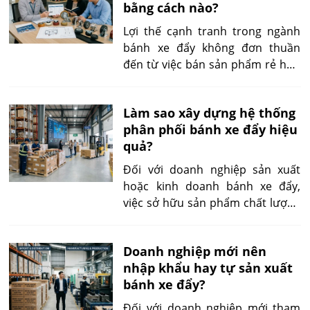
bằng cách nào?
đầu tư, chu kỳ bán hàng và yêu
cầu dịch vụ sau bán hàng cao hơn
Lợi thế cạnh tranh trong ngành
nhiều so với các lĩnh vực thương
bánh xe đẩy không đơn thuần
mại thông thường.
đến từ việc bán sản phẩm rẻ hơn
đối thủ. Khách hàng thực tế
không chỉ mua một chiếc bánh
Làm sao xây dựng hệ thống
xe; họ cần một giải pháp giúp
phân phối bánh xe đẩy hiệu
thiết bị di chuyển ổn định, chịu
quả?
đúng tải, phù hợp với mặt sàn,
môi trường làm việc và tần suất
Đối với doanh nghiệp sản xuất
vận hành.
hoặc kinh doanh bánh xe đẩy,
việc sở hữu sản phẩm chất lượng
chỉ là điều kiện cần. Điều kiện đủ
để mở rộng thị phần và duy trì
Doanh nghiệp mới nên
tăng trưởng dài hạn chính là xây
nhập khẩu hay tự sản xuất
dựng được một hệ thống phân
bánh xe đẩy?
phối bánh xe đẩy hoạt động ổn
định, có khả năng đáp ứng nhu
Đối với doanh nghiệp mới tham