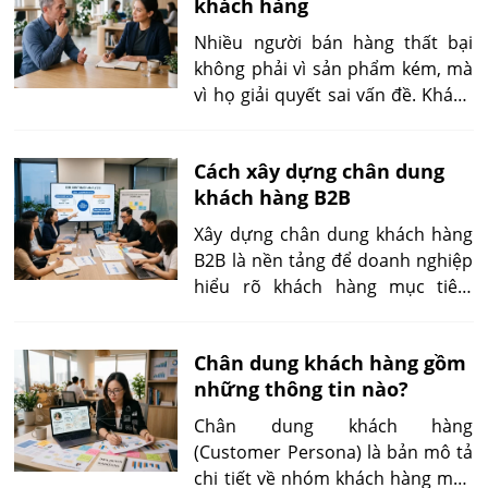
khách hàng
hàng lựa chọn để thỏa mãn nhu
cầu đó, chịu ảnh hưởng của văn
Nhiều người bán hàng thất bại
hóa, hoàn cảnh, sở thích, trải
không phải vì sản phẩm kém, mà
nghiệm và khả năng nhận thức.
vì họ giải quyết sai vấn đề. Khách
hàng thường mô tả những gì họ
đang gặp phải, nhưng điều họ nói
Cách xây dựng chân dung
chưa chắc đã phản ánh nguyên
khách hàng B2B
nhân thực sự. Nếu chỉ tập trung
giới thiệu tính năng hoặc báo giá
Xây dựng chân dung khách hàng
ngay từ đầu, bạn rất dễ bỏ lỡ nhu
B2B là nền tảng để doanh nghiệp
cầu cốt lõi và khiến cuộc trao đổi
hiểu rõ khách hàng mục tiêu,
trở nên kém hiệu quả.
đồng bộ hoạt động marketing và
bán hàng, đồng thời nâng cao
Chân dung khách hàng gồm
hiệu quả chuyển đổi. Khác với
những thông tin nào?
B2C, quyết định mua hàng trong
B2B thường liên quan đến nhiều
Chân dung khách hàng
người, quy trình đánh giá dài hơn
(Customer Persona) là bản mô tả
và chịu ảnh hưởng bởi mục tiêu
chi tiết về nhóm khách hàng mục