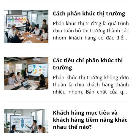
chiến lược sản phẩm, định giá,
Cách phân khúc thị trường
phân phối và truyền thông. Một
thị trường được lựa chọn đúng sẽ
Phân khúc thị trường là quá trình
giúp doanh nghiệp tối ưu chi phí
chia toàn bộ thị trường thành các
tiếp cận khách hàng, tăng tỷ lệ
nhóm khách hàng có đặc điểm,
chuyển đổi và tạo lợi thế cạnh
nhu cầu hoặc hành vi tương đồng
tranh bền vững.
nhằm giúp doanh nghiệp xây
dựng chiến lược marketing, phát
Các tiêu chí phân khúc thị
triển sản phẩm và phân bổ nguồn
trường
lực hiệu quả hơn.
Phân khúc thị trường không đơn
thuần là chia khách hàng thành
nhiều nhóm. Bản chất của quá
trình này là nhận diện những
khác biệt có ý nghĩa đối với quyết
Khách hàng mục tiêu và
định mua, giá trị khách hàng và
khách hàng tiềm năng khác
cách doanh nghiệp phục vụ thị
nhau thế nào?
trường.