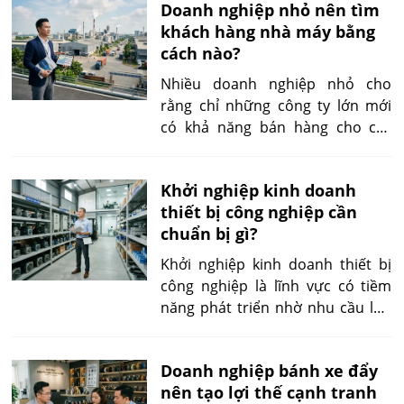
xuyên, quy mô mua lớn và khả
Doanh nghiệp nhỏ nên tìm
nhà cung cấp khiến khách hàng
năng tái mua cao.
khách hàng nhà máy bằng
có nhiều lựa chọn hơn, đồng thời
cách nào?
tạo áp lực cạnh tranh lớn cho các
đơn vị phân phối.
Nhiều doanh nghiệp nhỏ cho
rằng chỉ những công ty lớn mới
có khả năng bán hàng cho các
nhà máy. Trên thực tế, các nhà
máy luôn có nhu cầu tìm kiếm
Khởi nghiệp kinh doanh
nhà cung cấp mới nhằm tối ưu
thiết bị công nghiệp cần
chi phí, đa dạng nguồn cung hoặc
chuẩn bị gì?
đáp ứng những yêu cầu chuyên
biệt mà các nhà cung cấp lớn
Khởi nghiệp kinh doanh thiết bị
chưa đáp ứng tốt.
công nghiệp là lĩnh vực có tiềm
năng phát triển nhờ nhu cầu lớn
từ các doanh nghiệp sản xuất, xây
dựng, cơ khí, điện, tự động hóa và
Doanh nghiệp bánh xe đẩy
logistics. Tuy nhiên, đây cũng là
nên tạo lợi thế cạnh tranh
ngành có đặc thù về kỹ thuật, vốn