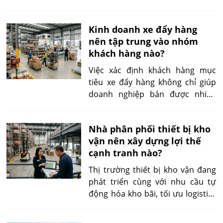
mua chịu ảnh hưởng từ nhiều
phòng ban. Vì vậy, việc duy trì
Kinh doanh xe đẩy hàng
khách hàng công nghiệp không
nên tập trung vào nhóm
chỉ giúp gia tăng doanh thu lặp lại
khách hàng nào?
mà còn giảm chi phí tìm kiếm
khách hàng mới, tạo lợi thế cạnh
Việc xác định khách hàng mục
tranh và mở rộng cơ hội hợp tác
tiêu xe đẩy hàng không chỉ giúp
trong tương lai.
doanh nghiệp bán được nhiều
sản phẩm hơn mà còn tối ưu
ngân sách tiếp thị, lựa chọn danh
Nhà phân phối thiết bị kho
mục sản phẩm phù hợp và xây
vận nên xây dựng lợi thế
dựng chính sách bán hàng hiệu
cạnh tranh nào?
quả. Trên thực tế, xe đẩy hàng
được sử dụng trong nhiều lĩnh
Thị trường thiết bị kho vận đang
vực khác nhau nên không phải
phát triển cùng với nhu cầu tự
mọi khách hàng đều có giá trị
động hóa kho bãi, tối ưu logistics
như nhau. Doanh nghiệp cần ưu
và nâng cao năng suất vận hành.
tiên các nhóm có nhu cầu thường
Tuy nhiên, sự xuất hiện của nhiều