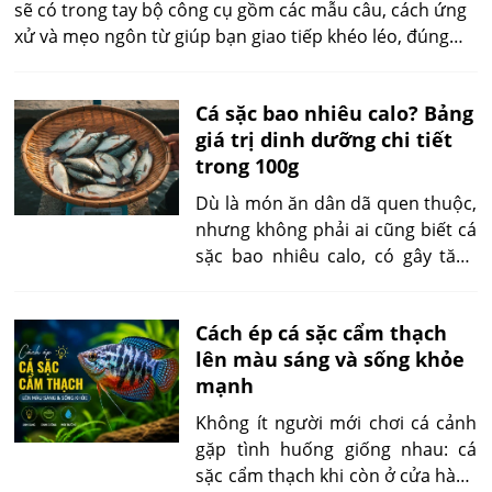
sẽ có trong tay bộ công cụ gồm các mẫu câu, cách ứng
xử và mẹo ngôn từ giúp bạn giao tiếp khéo léo, đúng
hoàn cảnh khi muốn gửi gắm lời hỏi thăm sức khỏe một
cách chân thành và hiệu quả.
Cá sặc bao nhiêu calo? Bảng
giá trị dinh dưỡng chi tiết
trong 100g
Dù là món ăn dân dã quen thuộc,
nhưng không phải ai cũng biết cá
sặc bao nhiêu calo, có gây tăng
cân hay phù hợp cho người ăn
kiêng không. Bài viết dưới đây sẽ
Cách ép cá sặc cẩm thạch
phân tích đầy đủ từ số liệu thực
lên màu sáng và sống khỏe
tế, cách chế biến đến lời khuyên
mạnh
theo từng nhu cầu.
​Không ít người mới chơi cá cảnh
gặp tình huống giống nhau: cá
sặc cẩm thạch khi còn ở cửa hàng