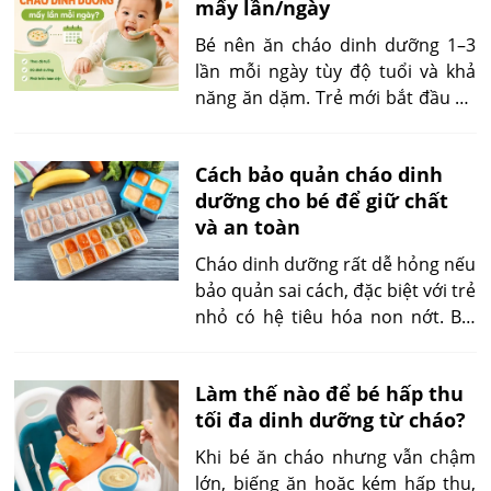
mấy lần/ngày
bạn thể hiện tình cảm và sự thấu
hiểu. Một lựa chọn tinh tế sẽ giúp
Bé nên ăn cháo dinh dưỡng 1–3
bạn ghi điểm trong mắt người ấy
lần mỗi ngày tùy độ tuổi và khả
một cách tự nhiên và sâu sắc.
năng ăn dặm. Trẻ mới bắt đầu ăn
dặm có thể ăn 1 bữa cháo nhỏ
mỗi ngày, sau đó tăng dần. Trẻ 6–
Cách bảo quản cháo dinh
8 tháng thường ăn 1–2 bữa cháo;
dưỡng cho bé để giữ chất
trẻ 9–11 tháng có thể ăn 2–3 bữa;
và an toàn
từ 12 tháng, trẻ nên có 3 bữa
chính nhưng cần chuyển dần
Cháo dinh dưỡng rất dễ hỏng nếu
sang cháo đặc, cơm nát và thức
bảo quản sai cách, đặc biệt với trẻ
ăn mềm của gia đình.
nhỏ có hệ tiêu hóa non nớt. Bài
viết dưới đây sẽ hướng dẫn chi
tiết cách bảo quản chuẩn, giúp
Làm thế nào để bé hấp thu
bạn giữ nguyên dưỡng chất và an
tối đa dinh dưỡng từ cháo?
toàn cho bé.
Khi bé ăn cháo nhưng vẫn chậm
lớn, biếng ăn hoặc kém hấp thu,