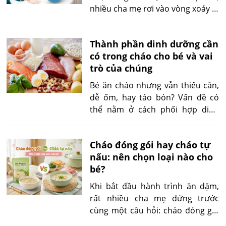
nhiều cha mẹ rơi vào vòng xoáy lo
lắng và thử đủ cách. Bài viết này
sẽ hướng dẫn bạn những biện
Thành phần dinh dưỡng cần
pháp khoa học giúp tăng độ hấp
có trong cháo cho bé và vai
thu dinh dưỡng cháo hiệu quả, an
trò của chúng
toàn và phù hợp từng độ tuổi.
Bé ăn cháo nhưng vẫn thiếu cân,
dễ ốm, hay táo bón? Vấn đề có
thể nằm ở cách phối hợp dinh
dưỡng chưa hợp lý trong bát
cháo hàng ngày. Bài viết dưới đây
Cháo đóng gói hay cháo tự
sẽ giúp bạn hiểu rõ từng thành
nấu: nên chọn loại nào cho
phần dinh dưỡng trong cháo cho
bé?
bé, vai trò và tỷ lệ cần thiết theo
độ tuổi, từ đó biết cách xây dựng
Khi bắt đầu hành trình ăn dặm,
khẩu phần phù hợp, dễ áp dụng.
rất nhiều cha mẹ đứng trước
cùng một câu hỏi: cháo đóng gói
hay cháo tự nấu sẽ tốt hơn cho