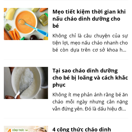
bé? Một bên mang lại sự tiện lợi,
Mẹo tiết kiệm thời gian khi
tiết kiệm đáng kể thời gian chuẩn
nấu cháo dinh dưỡng cho
bị bữa ăn; bên còn lại giúp cha
bé
mẹ chủ động kiểm soát nguyên
liệu và cảm thấy yên tâm hơn về
Không chỉ là câu chuyện của sự
chất lượng thực phẩm.
tiện lợi, mẹo nấu cháo nhanh cho
bé còn dựa trên cơ sở khoa học
về cách chọn gạo, tỉ lệ nước, nhiệt
độ và thời gian nấu. Khi hiểu rõ
Tại sao cháo dinh dưỡng
nguyên tắc này, mẹ có thể vừa
cho bé bị loãng và cách khắc
nấu nhanh vừa đảm bảo giá trị
phục
dinh dưỡng, giúp bé hấp thu tốt
mà không lo mất chất.
Không ít mẹ phản ánh rằng bé ăn
cháo mỗi ngày nhưng cân nặng
vẫn đứng yên. Đó là dấu hiệu điển
hình của cháo loãng không hấp
thu. Nguyên nhân có thể do đun
4 công thức cháo dinh
cháo quá lâu, pha thêm nước