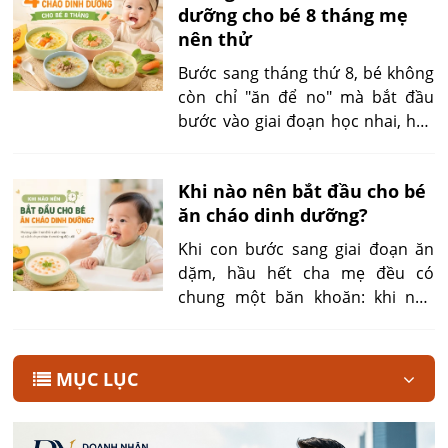
dưỡng cho bé 8 tháng mẹ
hầm sai thời điểm hoặc để nguội
nên thử
quá nhanh. Việc hiểu rõ quy trình
nấu và bảo quản đúng cách sẽ
Bước sang tháng thứ 8, bé không
giúp cháo giữ trọn dinh dưỡng.
còn chỉ "ăn để no" mà bắt đầu
bước vào giai đoạn học nhai, học
cảm nhận mùi vị và hình thành
thói quen ăn uống lâu dài. Đây
Khi nào nên bắt đầu cho bé
cũng là thời điểm nhu cầu về
ăn cháo dinh dưỡng?
năng lượng, protein, sắt, kẽm,
chất béo và các vitamin tăng lên
Khi con bước sang giai đoạn ăn
nhanh chóng để phục vụ quá
dặm, hầu hết cha mẹ đều có
trình phát triển não bộ, hệ miễn
chung một băn khoăn: khi nào
dịch, cơ bắp và xương.
nên cho bé ăn cháo dinh dưỡng
để vừa đảm bảo hấp thu tốt, vừa
không ảnh hưởng đến hệ tiêu hóa
MỤC LỤC
còn non nớt?