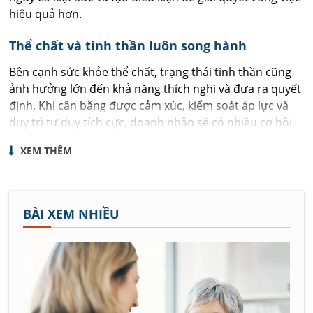
hiệu quả hơn.
Thể chất và tinh thần luôn song hành
Bên cạnh sức khỏe thể chất, trạng thái tinh thần cũng
ảnh hưởng lớn đến khả năng thích nghi và đưa ra quyết
định. Khi cân bằng được cảm xúc, kiểm soát áp lực và
duy trì tư duy tích cực, doanh nhân sẽ có nhiều cơ hội
phát huy năng lực lãnh đạo và xây dựng những giá trị
XEM THÊM
lâu dài.
Đầu tư cho sức khỏe là đầu tư cho tương lai
BÀI XEM NHIỀU
Việc hình thành lối sống khoa học, duy trì vận động,
nghỉ ngơi hợp lý và chăm sóc sức khỏe định kỳ không
chỉ giúp phòng ngừa rủi ro mà còn tạo nền tảng để
theo đuổi những mục tiêu lớn trong nhiều năm.
Chuyên mục Sống khỏe mỗi ngày mang