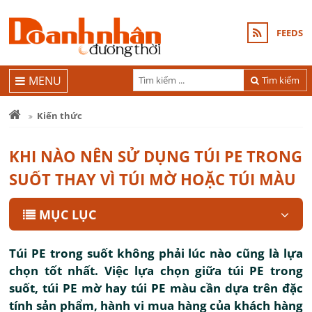
FEEDS
MENU
Tìm kiếm
Kiến thức
KHI NÀO NÊN SỬ DỤNG TÚI PE TRONG
SUỐT THAY VÌ TÚI MỜ HOẶC TÚI MÀU
MỤC LỤC
Túi PE trong suốt không phải lúc nào cũng là lựa
chọn tốt nhất. Việc lựa chọn giữa túi PE trong
suốt, túi PE mờ hay túi PE màu cần dựa trên đặc
tính sản phẩm, hành vi mua hàng của khách hàng