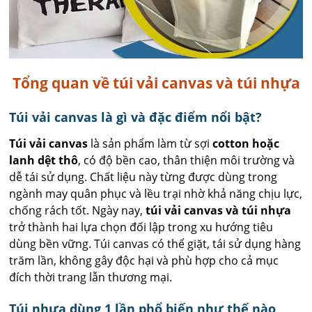
Tổng quan về túi vải canvas và túi nhựa
Túi vải canvas là gì và đặc điểm nổi bật?
Túi vải canvas
là sản phẩm làm từ sợi
cotton hoặc
lanh dệt thô
, có độ bền cao, thân thiện môi trường và
dễ tái sử dụng. Chất liệu này từng được dùng trong
ngành may quân phục và lều trại nhờ khả năng chịu lực,
chống rách tốt. Ngày nay,
túi vải canvas và túi nhựa
trở thành hai lựa chọn đối lập trong xu hướng tiêu
dùng bền vững. Túi canvas có thể giặt, tái sử dụng hàng
trăm lần, không gây độc hại và phù hợp cho cả mục
đích thời trang lẫn thương mại.
Túi nhựa dùng 1 lần phổ biến như thế nào