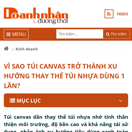
FEEDS
MENU
Tìm kiếm
Kinh doanh
VÌ SAO TÚI CANVAS TRỞ THÀNH XU
HƯỚNG THAY THẾ TÚI NHỰA DÙNG 1
LẦN?
MỤC LỤC
Túi canvas dần thay thế túi nhựa nhờ tính thân
thiện môi trường, độ bền cao và khả năng tái sử
dụng, phản ánh xu hướng tiêu dùng xanh toàn