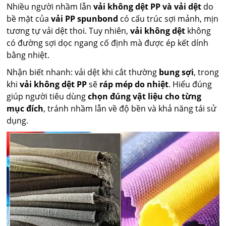
Nhiều người nhầm lẫn
vải không dệt PP và vải dệt
do
bề mặt của
vải PP spunbond
có cấu trúc sợi mảnh, mịn
tương tự vải dệt thoi. Tuy nhiên,
vải không dệt
không
có đường sợi dọc ngang cố định mà được ép kết dính
bằng nhiệt.
Nhận biết nhanh: vải dệt khi cắt thường
bung sợi
, trong
khi
vải không dệt PP
sẽ
ráp mép do nhiệt
. Hiểu đúng
giúp người tiêu dùng
chọn đúng vật liệu cho từng
mục đích
, tránh nhầm lẫn về độ bền và khả năng tái sử
dụng.