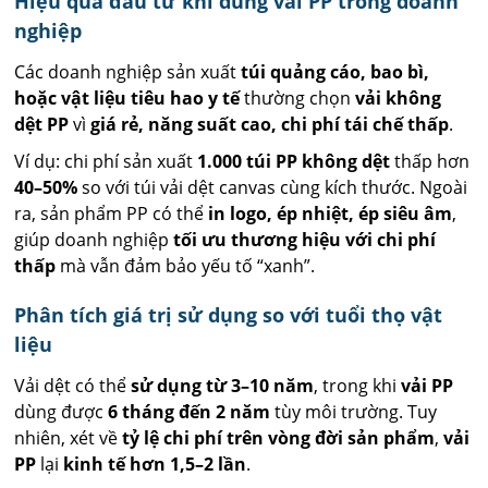
Hiệu quả đầu tư khi dùng vải PP trong doanh
nghiệp
Các doanh nghiệp sản xuất
túi quảng cáo, bao bì,
hoặc vật liệu tiêu hao y tế
thường chọn
vải không
dệt PP
vì
giá rẻ, năng suất cao, chi phí tái chế thấp
.
Ví dụ: chi phí sản xuất
1.000 túi PP không dệt
thấp hơn
40–50%
so với túi vải dệt canvas cùng kích thước. Ngoài
ra, sản phẩm PP có thể
in logo, ép nhiệt, ép siêu âm
,
giúp doanh nghiệp
tối ưu thương hiệu với chi phí
thấp
mà vẫn đảm bảo yếu tố “xanh”.
Phân tích giá trị sử dụng so với tuổi thọ vật
liệu
Vải dệt có thể
sử dụng từ 3–10 năm
, trong khi
vải PP
dùng được
6 tháng đến 2 năm
tùy môi trường. Tuy
nhiên, xét về
tỷ lệ chi phí trên vòng đời sản phẩm
,
vải
PP
lại
kinh tế hơn 1,5–2 lần
.