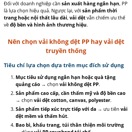
Đối với doanh nghiệp cần
sản xuất hàng ngắn hạn
, PP
là lựa chọn hiệu quả. Ngược lại, với
sản phẩm thời
trang hoặc nội thất lâu dài
,
vải dệt
vẫn chiếm ưu thế
về
độ bền và hình ảnh thương hiệu
.
Nên chọn vải không dệt PP hay vải dệt
truyền thống
Tiêu chí lựa chọn dựa trên mục đích sử dụng
Mục tiêu sử dụng ngắn hạn hoặc quà tặng
quảng cáo
→ chọn
vải không dệt PP
.
Sản phẩm cao cấp, cần thẩm mỹ và độ bền cao
→ chọn
vải dệt cotton, canvas, polyester
.
Sản phẩm tiếp xúc trực tiếp với da
→ ưu tiên
vải
dệt mềm và thấm hút
.
Bao bì, khẩu trang, túi thân thiện môi trường
→ dùng
vải PP spunbond tái chế
.