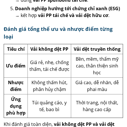
Doanh nghiệp hướng tới chứng chỉ xanh (ESG)
→ kết hợp
vải PP tái chế và vải dệt hữu cơ
.
Đánh giá tổng thể ưu và nhược điểm từng
loại
Tiêu chí
Vải không dệt PP
Vải dệt truyền thống
Bền, mềm, thẩm mỹ
Giá rẻ, nhẹ, chống
Ưu điểm
cao, thân thiện sinh
thấm, tái chế được
học
Nhược
Không thấm hút,
Giá cao, dễ nhăn, dễ
điểm
phân hủy chậm
phai màu
Ứng
Túi quảng cáo, y
Thời trang, nội thất,
dụng
tế, bao bì
hàng cao cấp
phù hợp
Khi đánh giá toàn diện,
vải không dệt PP và vải dệt