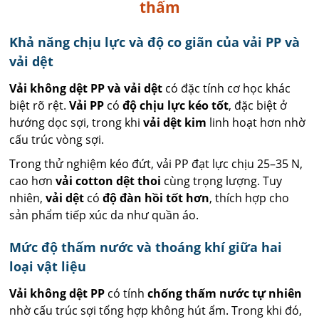
thấm
Khả năng chịu lực và độ co giãn của vải PP và
vải dệt
Vải không dệt PP và vải dệt
có đặc tính cơ học khác
biệt rõ rệt.
Vải PP
có
độ chịu lực kéo tốt
, đặc biệt ở
hướng dọc sợi, trong khi
vải dệt kim
linh hoạt hơn nhờ
cấu trúc vòng sợi.
Trong thử nghiệm kéo đứt, vải PP đạt lực chịu 25–35 N,
cao hơn
vải cotton dệt thoi
cùng trọng lượng. Tuy
nhiên,
vải dệt
có
độ đàn hồi tốt hơn
, thích hợp cho
sản phẩm tiếp xúc da như quần áo.
Mức độ thấm nước và thoáng khí giữa hai
loại vật liệu
Vải không dệt PP
có tính
chống thấm nước tự nhiên
nhờ cấu trúc sợi tổng hợp không hút ẩm. Trong khi đó,