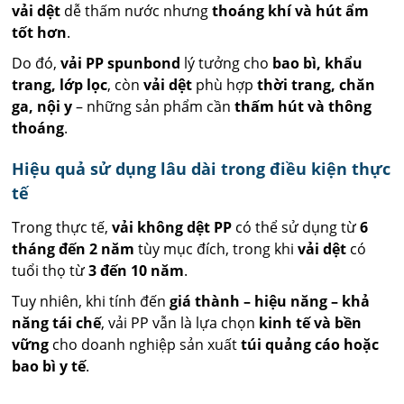
vải dệt
dễ thấm nước nhưng
thoáng khí và hút ẩm
tốt hơn
.
Do đó,
vải PP spunbond
lý tưởng cho
bao bì, khẩu
trang, lớp lọc
, còn
vải dệt
phù hợp
thời trang, chăn
ga, nội y
– những sản phẩm cần
thấm hút và thông
thoáng
.
Hiệu quả sử dụng lâu dài trong điều kiện thực
tế
Trong thực tế,
vải không dệt PP
có thể sử dụng từ
6
tháng đến 2 năm
tùy mục đích, trong khi
vải dệt
có
tuổi thọ từ
3 đến 10 năm
.
Tuy nhiên, khi tính đến
giá thành – hiệu năng – khả
năng tái chế
, vải PP vẫn là lựa chọn
kinh tế và bền
vững
cho doanh nghiệp sản xuất
túi quảng cáo hoặc
bao bì y tế
.