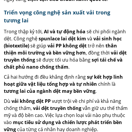
Triển vọng công nghệ sản xuất vải trong
tương lai
Trong thập kỷ tới,
AI và tự động hóa
sẽ chi phối ngành
dệt. Công nghệ
spunlace lai dệt kim
và
vải sinh học
(biotextile)
sẽ giúp
vải PP không dệt
trở nên
thân
thiện môi trường và bền vững hơn
, đồng thời
vải dệt
truyền thống
sẽ được tối ưu hóa bằng
sợi tái chế và
chất phủ nano chống thấm
.
Cả hai hướng đi đều khẳng định rằng
sự kết hợp linh
hoạt giữa vật liệu tổng hợp và tự nhiên
chính là
tương lai của ngành dệt may bền vững
.
Dù
vải không dệt PP
vượt trội về chi phí và khả năng
chống thấm,
vải dệt truyền thống
vẫn giữ ưu thế thẩm
mỹ và độ bền cao. Việc lựa chọn loại vải nào phụ thuộc
vào
mục tiêu sử dụng và chiến lược phát triển bền
vững
của từng cá nhân hay doanh nghiệp.