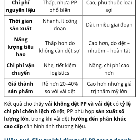
Chi phí
Thấp, nhựa PP
Cao, phụ thuộc loại
nguyên liệu
phổ biến
sợi
Thời gian
Nhanh, ít công
Dài, nhiều giai đoạn
sản xuất
đoạn
Năng
Thấp hơn do
Cao hơn, do dệt –
lượng tiêu
không cần dệt sợi
nhuộm – hoàn tất
hao
Chi phí vận
Nhẹ, tiết kiệm
Nặng, chi phí cao
chuyển
logistics
hơn
Giá thành
Rẻ hơn 20–40%
Cao hơn nhưng giá
sản phẩm
so với vải dệt
trị thẩm mỹ lớn
Kết quả cho thấy
vải không dệt PP và vải dệt
có
tỷ lệ
chi phí chênh lệch rõ rệt
; PP phù hợp
sản xuất số
lượng lớn
, trong khi vải dệt
hướng đến phân khúc
cao cấp
cần hình ảnh thương hiệu.