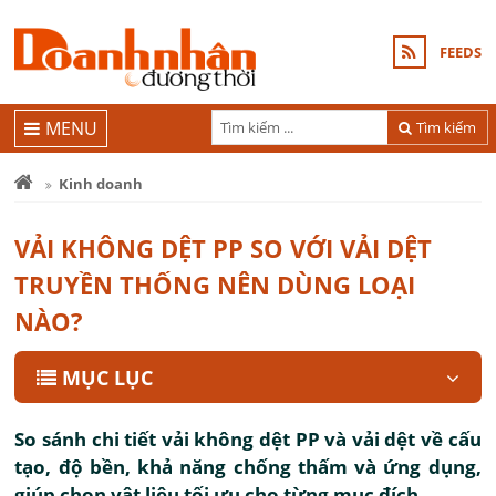
FEEDS
MENU
Tìm kiếm
Kinh doanh
VẢI KHÔNG DỆT PP SO VỚI VẢI DỆT
TRUYỀN THỐNG NÊN DÙNG LOẠI
NÀO?
MỤC LỤC
So sánh chi tiết vải không dệt PP và vải dệt về cấu
tạo, độ bền, khả năng chống thấm và ứng dụng,
giúp chọn vật liệu tối ưu cho từng mục đích.