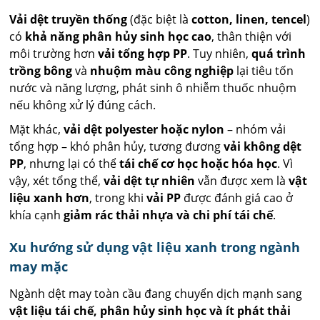
Vải dệt truyền thống
(đặc biệt là
cotton, linen, tencel
)
có
khả năng phân hủy sinh học cao
, thân thiện với
môi trường hơn
vải tổng hợp PP
. Tuy nhiên,
quá trình
trồng bông
và
nhuộm màu công nghiệp
lại tiêu tốn
nước và năng lượng, phát sinh ô nhiễm thuốc nhuộm
nếu không xử lý đúng cách.
Mặt khác,
vải dệt polyester hoặc nylon
– nhóm vải
tổng hợp – khó phân hủy, tương đương
vải không dệt
PP
, nhưng lại có thể
tái chế cơ học hoặc hóa học
. Vì
vậy, xét tổng thể,
vải dệt tự nhiên
vẫn được xem là
vật
liệu xanh hơn
, trong khi
vải PP
được đánh giá cao ở
khía cạnh
giảm rác thải nhựa và chi phí tái chế
.
Xu hướng sử dụng vật liệu xanh trong ngành
may mặc
Ngành dệt may toàn cầu đang chuyển dịch mạnh sang
vật liệu tái chế, phân hủy sinh học và ít phát thải