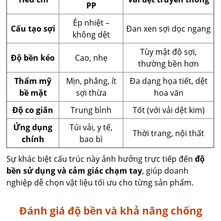
PP
Ép nhiệt –
Cấu tạo sợi
Đan xen sợi dọc ngang
không dệt
Tùy mật độ sợi,
Độ bền kéo
Cao, nhẹ
thường bền hơn
Thẩm mỹ
Mịn, phẳng, ít
Đa dạng họa tiết, dệt
bề mặt
sợi thừa
hoa văn
Độ co giãn
Trung bình
Tốt (với vải dệt kim)
Ứng dụng
Túi vải, y tế,
Thời trang, nội thất
chính
bao bì
Sự khác biệt cấu trúc này ảnh hưởng trực tiếp đến
độ
bền sử dụng và cảm giác chạm tay
, giúp doanh
nghiệp dễ chọn vật liệu tối ưu cho từng sản phẩm.
Đánh giá độ bền và khả năng chống