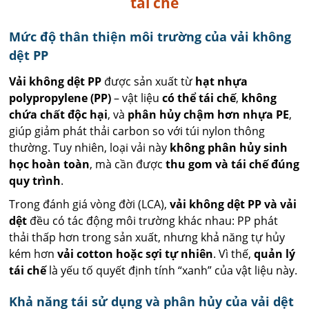
tái chế
Mức độ thân thiện môi trường của vải không
dệt PP
Vải không dệt PP
được sản xuất từ
hạt nhựa
polypropylene (PP)
– vật liệu
có thể tái chế
,
không
chứa chất độc hại
, và
phân hủy chậm hơn nhựa PE
,
giúp giảm phát thải carbon so với túi nylon thông
thường. Tuy nhiên, loại vải này
không phân hủy sinh
học hoàn toàn
, mà cần được
thu gom và tái chế đúng
quy trình
.
Trong đánh giá vòng đời (LCA),
vải không dệt PP và vải
dệt
đều có tác động môi trường khác nhau: PP phát
thải thấp hơn trong sản xuất, nhưng khả năng tự hủy
kém hơn
vải cotton hoặc sợi tự nhiên
. Vì thế,
quản lý
tái chế
là yếu tố quyết định tính “xanh” của vật liệu này.
Khả năng tái sử dụng và phân hủy của vải dệt