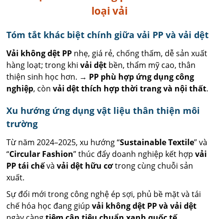
loại vải
Tóm tắt khác biệt chính giữa vải PP và vải dệt
Vải không dệt PP
nhẹ, giá rẻ, chống thấm, dễ sản xuất
hàng loạt; trong khi
vải dệt
bền, thẩm mỹ cao, thân
thiện sinh học hơn. →
PP phù hợp ứng dụng công
nghiệp
, còn
vải dệt thích hợp thời trang và nội thất
.
Xu hướng ứng dụng vật liệu thân thiện môi
trường
Từ năm 2024–2025, xu hướng “
Sustainable Textile
” và
“
Circular Fashion
” thúc đẩy doanh nghiệp kết hợp
vải
PP tái chế
và
vải dệt hữu cơ
trong cùng chuỗi sản
xuất.
Sự đổi mới trong công nghệ ép sợi, phủ bề mặt và tái
chế hóa học đang giúp
vải không dệt PP và vải dệt
ngày càng
tiệm cận tiêu chuẩn xanh quốc tế
.