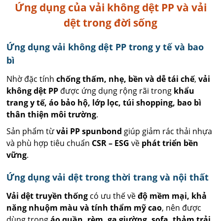
Ứng dụng của vải không dệt PP và vải
dệt trong đời sống
Ứng dụng vải không dệt PP trong y tế và bao
bì
Nhờ đặc tính
chống thấm, nhẹ, bền và dễ tái chế
,
vải
không dệt PP
được ứng dụng rộng rãi trong
khẩu
trang y tế, áo bảo hộ, lớp lọc, túi shopping, bao bì
thân thiện môi trường
.
Sản phẩm từ
vải PP spunbond
giúp giảm rác thải nhựa
và phù hợp tiêu chuẩn
CSR – ESG
về
phát triển bền
vững
.
Ứng dụng vải dệt trong thời trang và nội thất
Vải dệt truyền thống
có ưu thế về
độ mềm mại, khả
năng nhuộm màu và tính thẩm mỹ cao
, nên được
dùng trong
áo quần, rèm, ga giường, sofa, thảm trải