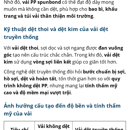
Nhờ đó,
vải PP spunbond
có thể đạt độ dày mong
muốn mà không cần dệt, phù hợp cho
bao bì, khẩu
trang và túi vải thân thiện môi trường
.
Kỹ thuật dệt thoi và dệt kim của vải dệt
truyền thống
Với
vải dệt thoi
, sợi dọc và sợi ngang được
đan vuông
góc
tạo nên cấu trúc chắc chắn. Trong khi đó,
vải dệt
kim
sử dụng
vòng sợi liên kết
giúp co giãn tốt hơn.
Công nghệ dệt truyền thống đòi hỏi
bước chuẩn bị sợi,
hồ sợi, dệt và hoàn tất
, tốn thời gian hơn so với
quy
trình không dệt PP
, nhưng mang lại
tính thẩm mỹ
cao và độ mềm mại vượt trội
.
Ảnh hưởng cấu tạo đến độ bền và tính thẩm
mỹ của vải
Vải không dệt
Tiêu chí
Vải dệt truyền thống