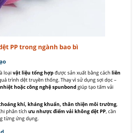
dệt PP trong ngành bao bì
tạo
à loại
vật liệu tổng hợp
được sản xuất bằng cách
liên
á trình dệt truyền thống. Thay vì sử dụng sợi dọc –
 nhiệt hoặc công nghệ spunbond
giúp tạo tấm vải
thoáng khí, kháng khuẩn, thân thiện môi trường
,
Khi phân tích
ưu nhược điểm vải không dệt PP
, cần
ng từng ứng dụng.
nd