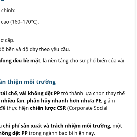
 chính:
 cao (160–170°C).
sơ cấp.
độ bền và độ dày theo yêu cầu.
đồng đều bề mặt
, là nền tảng cho sự phổ biến của vải
hân thiện môi trường
 tái chế
,
vải không dệt PP
trở thành lựa chọn thay thế
 nhiều lần
,
phân hủy nhanh hơn nhựa PE
, giảm
 để thực hiện
chiến lược CSR
(Corporate Social
ữa
chi phí sản xuất và trách nhiệm môi trường
, một
hông dệt PP
trong ngành bao bì hiện nay.