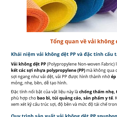
Tổng quan về vải không 
Khái niệm vải không dệt PP và đặc tính cấu 
Vải không dệt PP
(Polypropylene Non-woven Fabric) l
kết các sợi nhựa polypropylene (PP)
mà không qua qu
sợi ngang như vải dệt, vải PP được hình thành nhờ
ép
mỏng, nhẹ, bền, dễ tạo hình.
Đặc tính nổi bật của vật liệu này là
chống thấm nhẹ, 
phù hợp cho
bao bì, túi quảng cáo, sản phẩm y tế
. 
xem xét kỹ cấu trúc sợi, độ bền và mức độ tái chế tro
Quy trình sản xuất vải không dệt PP spunbo