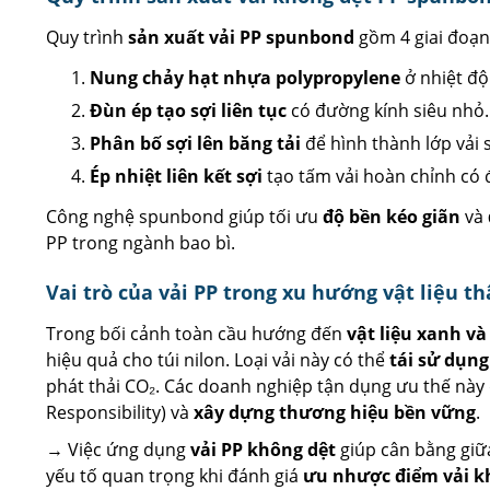
Quy trình
sản xuất vải PP spunbond
gồm 4 giai đoạn
Nung chảy hạt nhựa polypropylene
ở nhiệt độ
Đùn ép tạo sợi liên tục
có đường kính siêu nhỏ.
Phân bố sợi lên băng tải
để hình thành lớp vải 
Ép nhiệt liên kết sợi
tạo tấm vải hoàn chỉnh có 
Công nghệ spunbond giúp tối ưu
độ bền kéo giãn
và
PP trong ngành bao bì.
Vai trò của vải PP trong xu hướng vật liệu t
Trong bối cảnh toàn cầu hướng đến
vật liệu xanh và
hiệu quả cho túi nilon. Loại vải này có thể
tái sử dụng
phát thải CO₂. Các doanh nghiệp tận dụng ưu thế này
Responsibility) và
xây dựng thương hiệu bền vững
.
→ Việc ứng dụng
vải PP không dệt
giúp cân bằng gi
yếu tố quan trọng khi đánh giá
ưu nhược điểm vải k