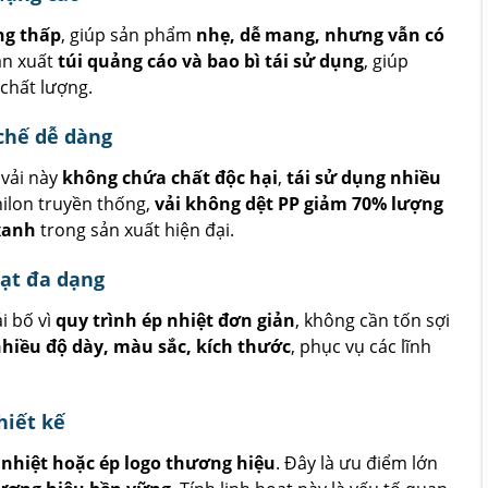
ng thấp
, giúp sản phẩm
nhẹ, dễ mang, nhưng vẫn có
sản xuất
túi quảng cáo và bao bì tái sử dụng
, giúp
chất lượng.
chế dễ dàng
 vải này
không chứa chất độc hại
,
tái sử dụng nhiều
 nilon truyền thống,
vải không dệt PP giảm 70% lượng
xanh
trong sản xuất hiện đại.
oạt đa dạng
i bố vì
quy trình ép nhiệt đơn giản
, không cần tốn sợi
nhiều độ dày, màu sắc, kích thước
, phục vụ các lĩnh
hiết kế
n nhiệt hoặc ép logo thương hiệu
. Đây là ưu điểm lớn