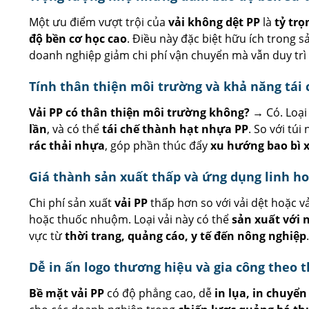
Một ưu điểm vượt trội của
vải không dệt PP
là
tỷ trọ
độ bền cơ học cao
. Điều này đặc biệt hữu ích trong 
doanh nghiệp giảm chi phí vận chuyển mà vẫn duy trì 
Tính thân thiện môi trường và khả năng tái 
Vải PP có thân thiện môi trường không? →
Có. Loại
lần
, và có thể
tái chế thành hạt nhựa PP
. So với túi
rác thải nhựa
, góp phần thúc đẩy
xu hướng bao bì 
Giá thành sản xuất thấp và ứng dụng linh h
Chi phí sản xuất
vải PP
thấp hơn so với vải dệt hoặc vả
hoặc thuốc nhuộm. Loại vải này có thể
sản xuất với 
vực từ
thời trang, quảng cáo, y tế đến nông nghiệp
.
Dễ in ấn logo thương hiệu và gia công theo t
Bề mặt vải PP
có độ phẳng cao, dễ
in lụa, in chuyể