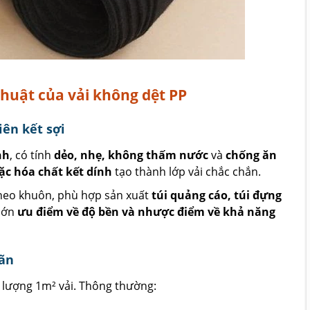
thuật của vải không dệt PP
iên kết sợi
nh
, có tính
dẻo, nhẹ, không thấm nước
và
chống ăn
ặc hóa chất kết dính
tạo thành lớp vải chắc chắn.
theo khuôn, phù hợp sản xuất
túi quảng cáo, túi đựng
 lớn
ưu điểm về độ bền và nhược điểm về khả năng
iãn
 lượng 1m² vải. Thông thường: