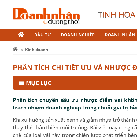
TINH HOA 
ĐẦU TƯ
DOANH NGHIỆP
DOANH NHÂN
Kinh doanh
PHÂN TÍCH CHI TIẾT ƯU VÀ NHƯỢC 
MỤC LỤC
Phân tích chuyên sâu ưu nhược điểm vải không
trách nhiệm doanh nghiệp trong chuỗi giá trị b
Khi xu hướng sản xuất xanh và giảm nhựa trở thành ưu
thay thế thân thiện môi trường. Bài viết này cung cấp
chế của loại vải này trong chiến lược phát triển b