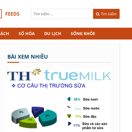
FEEDS
Tìm kiếm
CÁCH
SỐ HÓA
DU LỊCH
SỐNG KHỎE
BÀI XEM NHIỀU