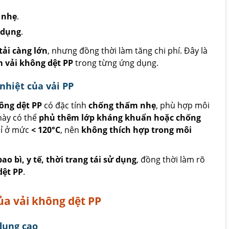
 nhẹ
.
 dụng
.
tải càng lớn
, nhưng đồng thời làm tăng chi phí. Đây là
 vải không dệt PP
trong từng ứng dụng.
nhiệt của vải PP
ông dệt PP
có đặc tính
chống thấm nhẹ
, phù hợp môi
này có thể
phủ thêm lớp kháng khuẩn hoặc chống
hỉ ở mức
< 120°C
, nên
không thích hợp trong môi
bao bì, y tế, thời trang tái sử dụng
, đồng thời làm rõ
dệt PP
.
ủa vải không dệt PP
dụng cao