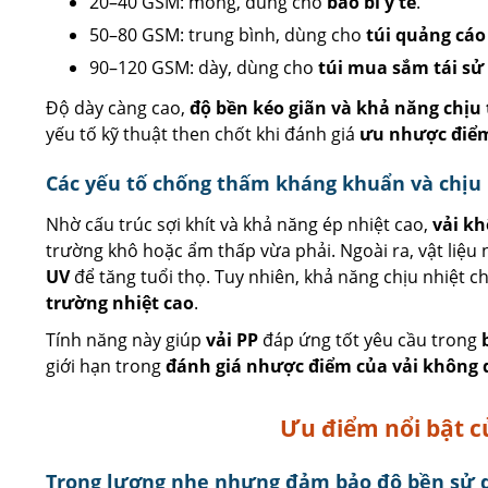
20–40 GSM: mỏng, dùng cho
bao bì y tế
.
50–80 GSM: trung bình, dùng cho
túi quảng cáo
90–120 GSM: dày, dùng cho
túi mua sắm tái sử
Độ dày càng cao,
độ bền kéo giãn và khả năng chịu 
yếu tố kỹ thuật then chốt khi đánh giá
ưu nhược điểm
Các yếu tố chống thấm kháng khuẩn và chịu 
Nhờ cấu trúc sợi khít và khả năng ép nhiệt cao,
vải kh
trường khô hoặc ẩm thấp vừa phải. Ngoài ra, vật liệu 
UV
để tăng tuổi thọ. Tuy nhiên, khả năng chịu nhiệt c
trường nhiệt cao
.
Tính năng này giúp
vải PP
đáp ứng tốt yêu cầu trong
giới hạn trong
đánh giá nhược điểm của vải không 
Ưu điểm nổi bật c
Trọng lượng nhẹ nhưng đảm bảo độ bền sử 