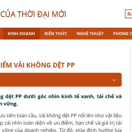
CỦA THỜI ĐẠI MỚI
KINH DOANH
KIẾN THỨC
NGHỆ THUẬT
PHONG 
ĐIỂM VẢI KHÔNG DỆT PP
 dệt PP dưới góc nhìn kinh tế xanh, tái chế và
ền vững.
 tiên toàn cầu, vải không dệt PP nổi lên như vật liệu
 cái nhìn toàn diện về ưu điểm, hạn chế và giá trị tái
ền vững của doanh nghiệp. Từ đó, giúp định hướng lựa