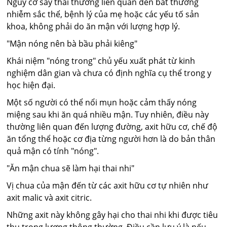
Nguy cơ sảy thai thường liên quan đến bất thường
nhiễm sắc thể, bệnh lý của mẹ hoặc các yếu tố sản
khoa, không phải do ăn mận với lượng hợp lý.
"Mận nóng nên bà bầu phải kiêng"
Khái niệm "nóng trong" chủ yếu xuất phát từ kinh
nghiệm dân gian và chưa có định nghĩa cụ thể trong y
học hiện đại.
Một số người có thể nổi mụn hoặc cảm thấy nóng
miệng sau khi ăn quá nhiều mận. Tuy nhiên, điều này
thường liên quan đến lượng đường, axit hữu cơ, chế độ
ăn tổng thể hoặc cơ địa từng người hơn là do bản thân
quả mận có tính "nóng".
"Ăn mận chua sẽ làm hại thai nhi"
Vị chua của mận đến từ các axit hữu cơ tự nhiên như
axit malic và axit citric.
Những axit này không gây hại cho thai nhi khi được tiêu
thụ trong lượng thông thường. Điều cần lưu ý là nếu