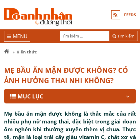
FEEDS
MENU
Tìm kiếm
Kiến thức
MẸ BẦU ĂN MẬN ĐƯỢC KHÔNG? CÓ
ẢNH HƯỞNG THAI NHI KHÔNG?
MỤC LỤC
Mẹ bầu ăn mận được không là thắc mắc của rất
nhiều phụ nữ mang thai, đặc biệt trong giai đoạn
ốm nghén khi thường xuyên thèm vị chua. Thực
tế, mận là loại trái cây giàu vitamin C, chất xơ và