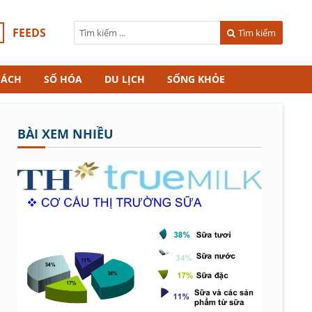
FEEDS
Tìm kiếm
CÁCH
SỐ HÓA
DU LỊCH
SỐNG KHỎE
BÀI XEM NHIỀU