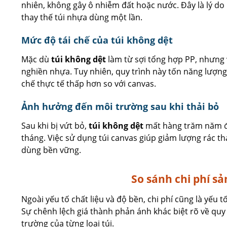
nhiên, không gây ô nhiễm đất hoặc nước. Đây là lý do 
thay thế túi nhựa dùng một lần.
Mức độ tái chế của túi không dệt
Mặc dù
túi không dệt
làm từ sợi tổng hợp PP, nhưng
nghiền nhựa. Tuy nhiên, quy trình này tốn năng lượng 
chế thực tế thấp hơn so với canvas.
Ảnh hưởng đến môi trường sau khi thải bỏ
Sau khi bị vứt bỏ,
túi không dệt
mất hàng trăm năm để 
tháng. Việc sử dụng túi canvas giúp giảm lượng rác t
dùng bền vững.
So sánh chi phí sả
Ngoài yếu tố chất liệu và độ bền, chi phí cũng là yếu 
Sự chênh lệch giá thành phản ánh khác biệt rõ về quy t
trường của từng loại túi.