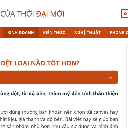
CỦA THỜI ĐẠI MỚI
KINH DOANH
KIẾN THỨC
NGHỆ THUẬT
PHONG 
 DỆT LOẠI NÀO TỐT HƠN?
hông dệt, từ độ bền, thẩm mỹ đến tính thân thiện
gười dùng thường băn khoăn nên chọn túi canvas hay
hất liệu, giá thành và độ bền. Bài viết này sẽ giúp bạn
đúng sản phẩm phù hợp nhu cầu sử dụng và hình ảnh