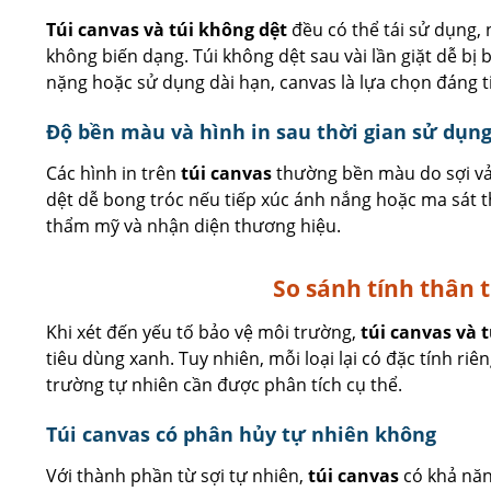
Túi canvas và túi không dệt
đều có thể tái sử dụng,
không biến dạng. Túi không dệt sau vài lần giặt dễ bị
nặng hoặc sử dụng dài hạn, canvas là lựa chọn đáng ti
Độ bền màu và hình in sau thời gian sử dụn
Các hình in trên
túi canvas
thường bền màu do sợi vải
dệt dễ bong tróc nếu tiếp xúc ánh nắng hoặc ma sát t
thẩm mỹ và nhận diện thương hiệu.
So sánh tính thân 
Khi xét đến yếu tố bảo vệ môi trường,
túi canvas và 
tiêu dùng xanh. Tuy nhiên, mỗi loại lại có đặc tính ri
trường tự nhiên cần được phân tích cụ thể.
Túi canvas có phân hủy tự nhiên không
Với thành phần từ sợi tự nhiên,
túi canvas
có khả nă