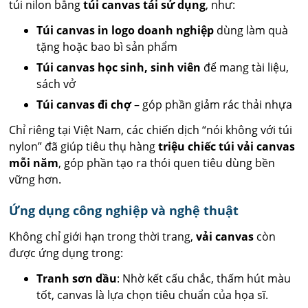
túi nilon bằng
túi canvas tái sử dụng
, như:
Túi canvas in logo doanh nghiệp
dùng làm quà
tặng hoặc bao bì sản phẩm
Túi canvas học sinh, sinh viên
để mang tài liệu,
sách vở
Túi canvas đi chợ
– góp phần giảm rác thải nhựa
Chỉ riêng tại Việt Nam, các chiến dịch “nói không với túi
nylon” đã giúp tiêu thụ hàng
triệu chiếc túi vải canvas
mỗi năm
, góp phần tạo ra thói quen tiêu dùng bền
vững hơn.
Ứng dụng công nghiệp và nghệ thuật
Không chỉ giới hạn trong thời trang,
vải canvas
còn
được ứng dụng trong:
Tranh sơn dầu
: Nhờ kết cấu chắc, thấm hút màu
tốt, canvas là lựa chọn tiêu chuẩn của họa sĩ.