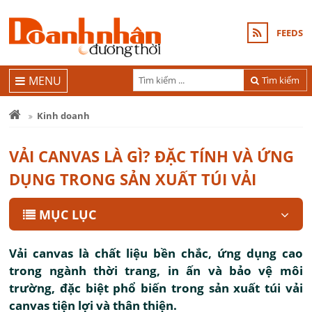
FEEDS
MENU
Tìm kiếm
Kinh doanh
VẢI CANVAS LÀ GÌ? ĐẶC TÍNH VÀ ỨNG
DỤNG TRONG SẢN XUẤT TÚI VẢI
MỤC LỤC
Vải canvas là chất liệu bền chắc, ứng dụng cao
trong ngành thời trang, in ấn và bảo vệ môi
trường, đặc biệt phổ biến trong sản xuất túi vải
canvas tiện lợi và thân thiện.