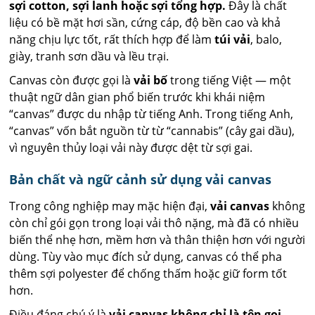
sợi cotton, sợi lanh hoặc sợi tổng hợp.
Đây là chất
liệu có bề mặt hơi sần, cứng cáp, độ bền cao và khả
năng chịu lực tốt, rất thích hợp để làm
túi vải
, balo,
giày, tranh sơn dầu và lều trại.
Canvas còn được gọi là
vải bố
trong tiếng Việt — một
thuật ngữ dân gian phổ biến trước khi khái niệm
“canvas” được du nhập từ tiếng Anh. Trong tiếng Anh,
“canvas” vốn bắt nguồn từ từ “cannabis” (cây gai dầu),
vì nguyên thủy loại vải này được dệt từ sợi gai.
Bản chất và ngữ cảnh sử dụng vải canvas
Trong công nghiệp may mặc hiện đại,
vải canvas
không
còn chỉ gói gọn trong loại vải thô nặng, mà đã có nhiều
biến thể nhẹ hơn, mềm hơn và thân thiện hơn với người
dùng. Tùy vào mục đích sử dụng, canvas có thể pha
thêm sợi polyester để chống thấm hoặc giữ form tốt
hơn.
Điều đáng chú ý là
vải canvas không chỉ là tên gọi