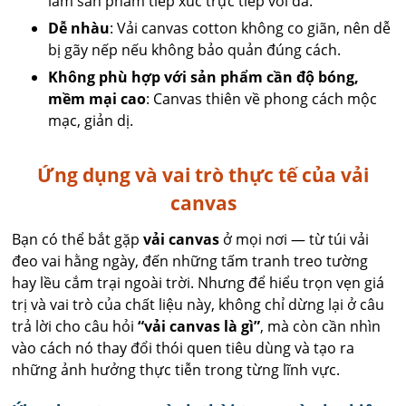
làm sản phẩm tiếp xúc trực tiếp với da.
Dễ nhàu
: Vải canvas cotton không co giãn, nên dễ
bị gãy nếp nếu không bảo quản đúng cách.
Không phù hợp với sản phẩm cần độ bóng,
mềm mại cao
: Canvas thiên về phong cách mộc
mạc, giản dị.
Ứng dụng và vai trò thực tế của vải
canvas
Bạn có thể bắt gặp
vải canvas
ở mọi nơi — từ túi vải
đeo vai hằng ngày, đến những tấm tranh treo tường
hay lều cắm trại ngoài trời. Nhưng để hiểu trọn vẹn giá
trị và vai trò của chất liệu này, không chỉ dừng lại ở câu
trả lời cho câu hỏi
“vải canvas là gì”
, mà còn cần nhìn
vào cách nó thay đổi thói quen tiêu dùng và tạo ra
những ảnh hưởng thực tiễn trong từng lĩnh vực.