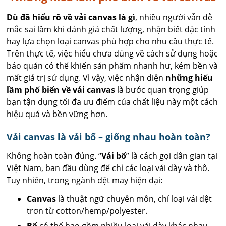
Dù đã hiểu rõ về vải canvas là gì
, nhiều người vẫn dễ
mắc sai lầm khi đánh giá chất lượng, nhận biết đặc tính
hay lựa chọn loại canvas phù hợp cho nhu cầu thực tế.
Trên thực tế, việc hiểu chưa đúng về cách sử dụng hoặc
bảo quản có thể khiến sản phẩm nhanh hư, kém bền và
mất giá trị sử dụng. Vì vậy, việc nhận diện
những hiểu
lầm phổ biến về vải canvas
là bước quan trọng giúp
bạn tận dụng tối đa ưu điểm của chất liệu này một cách
hiệu quả và bền vững hơn.
Vải canvas là vải bố – giống nhau hoàn toàn?
Không hoàn toàn đúng. “
Vải bố
” là cách gọi dân gian tại
Việt Nam, ban đầu dùng để chỉ các loại vải dày và thô.
Tuy nhiên, trong ngành dệt may hiện đại:
Canvas
là thuật ngữ chuyên môn, chỉ loại vải dệt
trơn từ cotton/hemp/polyester.
Bố
có thể bao gồm nhiều loại vải dày khác nhau