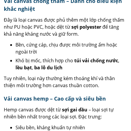
Vải canvas chống thấm – Dành cho điều kiện
khắc nghiệt
Đây là loại canvas được phủ thêm một lớp chống thấm
như PU hoặc PVC, hoặc dệt từ
sợi polyester
để tăng
khả năng kháng nước và giữ form.
Bền, cứng cáp, chịu được môi trường ẩm hoặc
ngoài trời
Khó bị mốc, thích hợp cho
túi vải chống nước
,
lều bạt
,
ba lô du lịch
Tuy nhiên, loại này thường kém thoáng khí và thân
thiện môi trường hơn canvas thuần cotton.
Vải canvas hemp – Cao cấp và siêu bền
Hemp canvas được dệt từ
sợi gai dầu
– loại sợi tự
nhiên bền nhất trong các loại sợi. Đặc trưng:
Siêu bền, kháng khuẩn tự nhiên