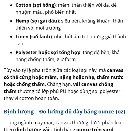
Cotton (sợi bông)
: mềm, thân thiện với da, dễ
nhuộm màu, phổ biến nhất
Hemp (sợi gai dầu)
: siêu bền, kháng khuẩn, thân
thiện với môi trường
Linen (sợi lanh)
: nhẹ, hút ẩm tốt nhưng giá thành
cao
Polyester hoặc sợi tổng hợp
: tăng độ bền, khả
năng chống thấm, giữ form
Tùy vào tỷ lệ pha trộn giữa các loại sợi này, mà
canvas
có thể cứng hoặc mềm, nặng hoặc nhẹ, thấm nước
hoặc chống thấm
. Chẳng hạn,
vải canvas chống
thấm
thường có lớp phủ PU hoặc dùng sợi polyester
thay vì cotton hoàn toàn.
Định lượng – Đo lường độ dày bằng ounce (oz)
Trong ngành may mặc, canvas thường được phân loại
theo
định lượng vải
– tính bằng
ounce trên yard