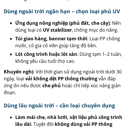
Dùng ngoài trời ngắn hạn – chọn loại phủ UV
Ứng dụng nông nghiệp (phủ đất, che cây)
: Nên
dùng loại có
UV stabilizer
, chống mục do nắng.
Túi giao hàng, banner tạm thời
: Loại PP chống
nước, có gia cố viền giúp tăng độ bền.
Lót công trình hoặc lót sàn
: Dùng tạm 1–2 tuần,
không yêu cầu tuổi thọ cao.
Khuyến nghị:
Với thời gian sử dụng ngoài trời dưới 30
ngày, loại
vải không dệt PP thông thường
vẫn đáp
ứng ổn nếu được
che phủ
hoặc chỉ tiếp xúc nắng gián
đoạn.
Dùng lâu ngoài trời – cần loại chuyên dụng
Làm mái che, nhà lưới, vật liệu phủ công trình
lâu dài
: Tuyệt đối
không dùng vải PP thông