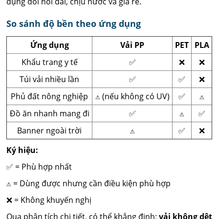
dụng đòi hỏi dai, chịu nước và giá rẻ.
So sánh độ bền theo ứng dụng
Ứng dụng
Vải PP
PET
PLA
Khẩu trang y tế
✅
❌
❌
Túi vải nhiều lần
✅
✅
❌
Phủ đất nông nghiệp
⚠️ (nếu không có UV)
✅
⚠️
Đồ ăn nhanh mang đi
✅
⚠️
✅
Banner ngoài trời
⚠️
✅
❌
Ký hiệu:
✅ = Phù hợp nhất
⚠️ = Dùng được nhưng cần điều kiện phù hợp
❌ = Không khuyến nghị
Qua phân tích chi tiết, có thể khẳng định:
vải không dệt