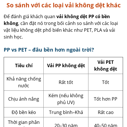
So sánh với các loại vải không dệt khác
Để đánh giá khách quan
vải không dệt PP có bền
không
, cần đặt nó trong bối cảnh so sánh với các loại
vật liệu không dệt phổ biến khác như PET, PLA và vải
sinh học.
PP vs PET – đâu bền hơn ngoài trời?
Vải PET
Tiêu chí
Vải PP không dệt
không dệt
Khả năng chống
Rất tốt
Tốt
nước
Kém (nếu không
Chịu ánh nắng
Tốt hơn PP
phủ UV)
Độ bền kéo
Trung bình–Khá
Rất cao
Thời gian phân
20–30 năm
40–50 năm