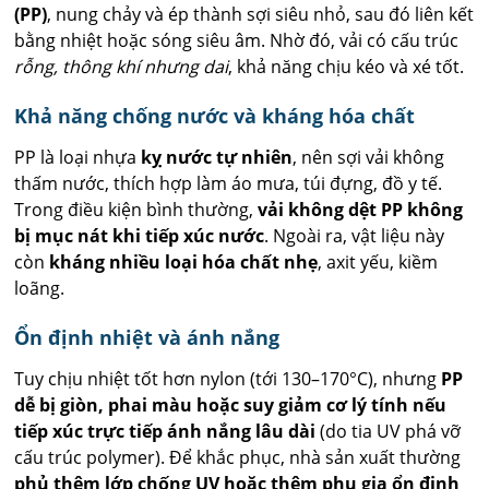
(PP)
, nung chảy và ép thành sợi siêu nhỏ, sau đó liên kết
bằng nhiệt hoặc sóng siêu âm. Nhờ đó, vải có cấu trúc
rỗng, thông khí nhưng dai
, khả năng chịu kéo và xé tốt.
Khả năng chống nước và kháng hóa chất
PP là loại nhựa
kỵ nước tự nhiên
, nên sợi vải không
thấm nước, thích hợp làm áo mưa, túi đựng, đồ y tế.
Trong điều kiện bình thường,
vải không dệt PP không
bị mục nát khi tiếp xúc nước
. Ngoài ra, vật liệu này
còn
kháng nhiều loại hóa chất nhẹ
, axit yếu, kiềm
loãng.
Ổn định nhiệt và ánh nắng
Tuy chịu nhiệt tốt hơn nylon (tới 130–170°C), nhưng
PP
dễ bị giòn, phai màu hoặc suy giảm cơ lý tính nếu
tiếp xúc trực tiếp ánh nắng lâu dài
(do tia UV phá vỡ
cấu trúc polymer). Để khắc phục, nhà sản xuất thường
phủ thêm lớp chống UV hoặc thêm phụ gia ổn định