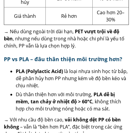
hủy
Cao hơn 20–
Giá thành
Rẻ hơn
30%
→ Nếu dùng ngoài trời dài hạn,
PET vượt trội về độ
bền
, nhưng nếu dùng trong nhà hoặc chi phí là yếu tố
chính, PP vẫn là lựa chọn hợp lý.
PP vs PLA – đâu thân thiện môi trường hơn?
PLA (Polylactic Acid)
là loại nhựa sinh học từ bắp,
dễ phân hủy hơn PP nhưng kém về độ bền kéo và
chịu nhiệt.
Dù thân thiện hơn với môi trường,
PLA dễ bị
mềm, tan chảy ở nhiệt độ > 60°C
, không thích
hợp cho môi trường nóng hoặc có ma sát.
→ Với nhu cầu độ bền cao,
vải không dệt PP có bền
không
– vẫn là “bền hơn PLA”, đặc biệt trong các ứng