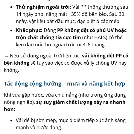
Thử nghiệm ngoài trời:
Vải PP thông thường sau
14 ngày phơi nắng mất ~35% độ bền kéo. Sau 30
ngày, vật liệu bắt đầu mục, đặc biệt ở các mép.
Khắc phục:
Dòng
PP không dệt có phủ UV hoặc
trộn chất chống tia cực tím
(như HALS) có thể
kéo dài tuổi thọ ngoài trời tới 3–6 tháng.
→ Nếu sử dụng ngoài trời liên tục,
vải không dệt PP có
bền không
sẽ tùy vào việc có được xử lý chống UV hay
không.
Tác động cộng hưởng – mưa và nắng kết hợp
Khi vừa gặp nước, vừa chịu nắng (như trong ứng dụng
nông nghiệp),
sự suy giảm chất lượng xảy ra nhanh
hơn
:
Vải dễ bị sờn mép, mục ở điểm tiếp xúc ánh sáng
mạnh và nước đọng.