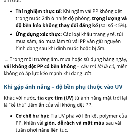
ẩm ướt.
Thí nghiệm thực tế:
Khi ngâm vải PP không dệt
trong nước 24h ở nhiệt độ phòng,
trọng lượng và
độ bền kéo không thay đổi đáng kể
(sai số < 5%).
Ứng dụng xác thực:
Các loại khẩu trang y tế, túi
mua sắm, áo mưa làm từ vải PP vẫn giữ nguyên
hình dạng sau khi dính nước hoặc bị ẩm.
→ Trong môi trường ẩm, mưa hoặc sử dụng hàng ngày,
vải không dệt PP có bền không
–
câu trả lời là có
, miễn
không có áp lực kéo mạnh khi đang ướt.
Khi gặp ánh nắng – độ bền phụ thuộc vào UV
Khác với nước,
tia cực tím (UV)
từ ánh nắng mặt trời lại
là “kẻ thù” tiềm ẩn của vải không dệt PP.
Cơ chế hư hại:
Tia UV phá vỡ liên kết polymer của
PP, khiến vải
giòn, dễ rách và mất màu
sau vài
tuần phơi nắng liên tục.