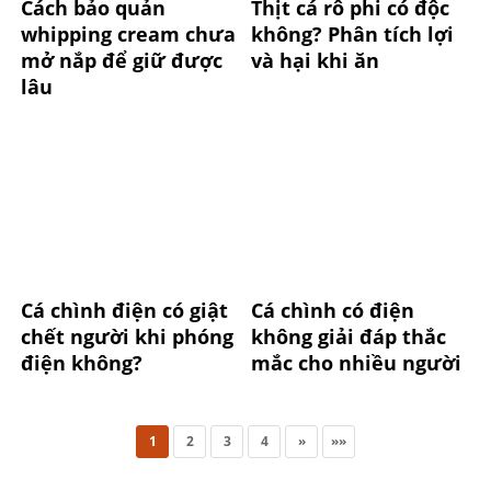
Cách bảo quản
Thịt cá rô phi có độc
whipping cream chưa
không? Phân tích lợi
mở nắp để giữ được
và hại khi ăn
lâu
Cá chình điện có giật
Cá chình có điện
chết người khi phóng
không giải đáp thắc
điện không?
mắc cho nhiều người
1
2
3
4
»
»»