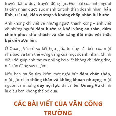
truyền tải tư duy, truyền động lực. Đọc bài của anh, người
ta cảm nhận được sức mạnh từ tinh thần doanh nhân:
bản
lĩnh, trí tuệ, kiên cường và không chấp nhận lùi bước
.
Anh không chỉ viết về những người thành công – anh viết
về những người
dám bước ra khỏi vùng an toàn, dám
chinh phục thử thách và sẵn sàng đối mặt với thất
bại để vươn lên
.
Ở Quang Vũ, có sự kết hợp giữa tư duy sắc bén của một
nhà báo và tâm thế vững vàng của một doanh nhân. Chính
điều đó giúp anh tạo ra những bài viết không chỉ đáng đọc,
mà còn đáng suy ngẫm.
Nếu bạn muốn tìm kiếm một ngòi bút
đậm chất thép
,
một góc nhìn
thẳng thắn và không khoan nhượng
, một
nguồn cảm hứng
đầy nội lực
, thì cái tên
Quang Vũ
chính
là điều bạn không thể bỏ qua.
CÁC BÀI VIẾT CỦA VĂN CÔNG
TRƯỜNG