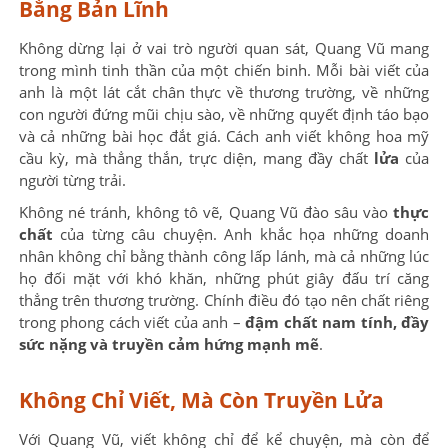
Bằng Bản Lĩnh
Không dừng lại ở vai trò người quan sát, Quang Vũ mang
trong mình tinh thần của một chiến binh. Mỗi bài viết của
anh là một lát cắt chân thực về thương trường, về những
con người đứng mũi chịu sào, về những quyết định táo bạo
và cả những bài học đắt giá. Cách anh viết không hoa mỹ
cầu kỳ, mà thẳng thắn, trực diện, mang đầy chất
lửa
của
người từng trải.
Không né tránh, không tô vẽ, Quang Vũ đào sâu vào
thực
chất
của từng câu chuyện. Anh khắc họa những doanh
nhân không chỉ bằng thành công lấp lánh, mà cả những lúc
họ đối mặt với khó khăn, những phút giây đấu trí căng
thẳng trên thương trường. Chính điều đó tạo nên chất riêng
trong phong cách viết của anh –
đậm chất nam tính, đầy
sức nặng và truyền cảm hứng mạnh mẽ
.
Không Chỉ Viết, Mà Còn Truyền Lửa
Với Quang Vũ, viết không chỉ để kể chuyện, mà còn để