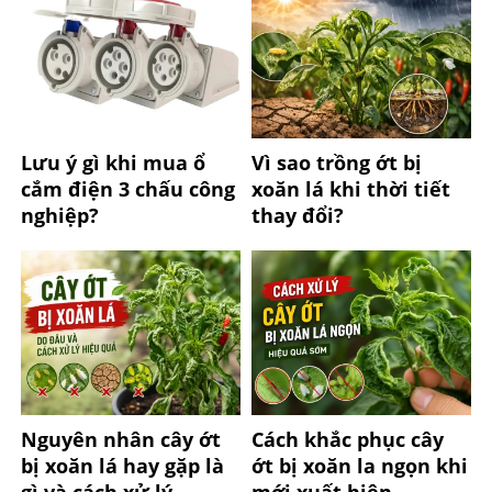
Lưu ý gì khi mua ổ
Vì sao trồng ớt bị
cắm điện 3 chấu công
xoăn lá khi thời tiết
nghiệp?
thay đổi?
Nguyên nhân cây ớt
Cách khắc phục cây
bị xoăn lá hay gặp là
ớt bị xoăn la ngọn khi
gì và cách xử lý
mới xuất hiện