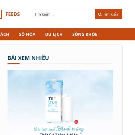
FEEDS
Tìm kiếm
CÁCH
SỐ HÓA
DU LỊCH
SỐNG KHỎE
BÀI XEM NHIỀU