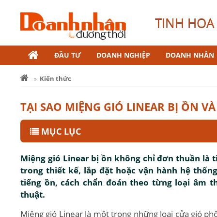
TINH HOA 
ĐẦU TƯ
DOANH NGHIỆP
DOANH NHÂN
Kiến thức
TẠI SAO MIỆNG GIÓ LINEAR BỊ ỒN V
MỤC LỤC
Miệng gió Linear bị ồn không chỉ đơn thuần là ti
trong thiết kế, lắp đặt hoặc vận hành hệ thốn
tiếng ồn, cách chẩn đoán theo từng loại âm t
thuật.
Miệng gió Linear là một trong những loại cửa gió ph