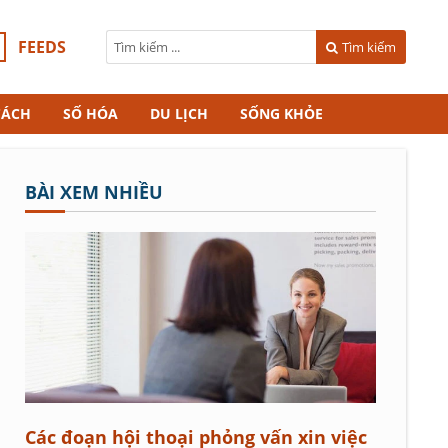
FEEDS
Tìm kiếm
CÁCH
SỐ HÓA
DU LỊCH
SỐNG KHỎE
BÀI XEM NHIỀU
Các đoạn hội thoại phỏng vấn xin việc