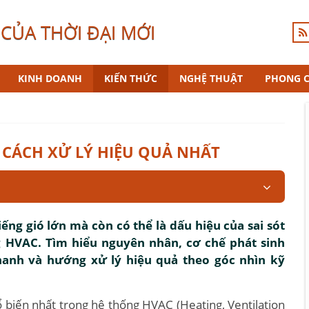
CỦA THỜI ĐẠI MỚI
KINH DOANH
KIẾN THỨC
NGHỆ THUẬT
PHONG 
À CÁCH XỬ LÝ HIỆU QUẢ NHẤT
ếng gió lớn mà còn có thể là dấu hiệu của sai sót
g HVAC. Tìm hiểu nguyên nhân, cơ chế phát sinh
hanh và hướng xử lý hiệu quả theo góc nhìn kỹ
ổ biến nhất trong hệ thống HVAC (Heating, Ventilation