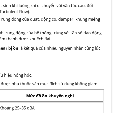
 sinh khi luồng khí di chuyển với vận tốc cao, đổi
Turbulent Flow).
ừ rung động của quạt, động cơ, damper, khung miệng
khi rung động của hệ thống trùng với tần số dao động
n âm thanh được khuếch đại.
near bị ồn
là kết quả của nhiều nguyên nhân cùng lúc
ấu hiệu hỏng hóc.
n được phụ thuộc vào mục đích sử dụng không gian:
Mức độ ồn khuyến nghị
Khoảng 25–35 dBA