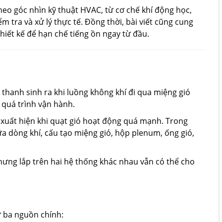
theo góc nhìn kỹ thuật HVAC, từ cơ chế khí động học,
m tra và xử lý thực tế. Đồng thời, bài viết cũng cung
iết kế để hạn chế tiếng ồn ngay từ đầu.
 thanh sinh ra khi luồng không khí đi qua miệng gió
 quá trình vận hành.
ỉ xuất hiện khi quạt gió hoạt động quá mạnh. Trong
ữa dòng khí, cấu tạo miệng gió, hộp plenum, ống gió,
nhưng lắp trên hai hệ thống khác nhau vẫn có thể cho
ừ ba nguồn chính: