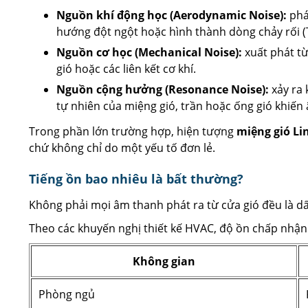
Nguồn khí động học (Aerodynamic Noise):
phát
hướng đột ngột hoặc hình thành dòng chảy rối (
Nguồn cơ học (Mechanical Noise):
xuất phát t
gió hoặc các liên kết cơ khí.
Nguồn cộng hưởng (Resonance Noise):
xảy ra 
tự nhiên của miệng gió, trần hoặc ống gió khiế
Trong phần lớn trường hợp, hiện tượng
miệng gió Li
chứ không chỉ do một yếu tố đơn lẻ.
Tiếng ồn bao nhiêu là bất thường?
Không phải mọi âm thanh phát ra từ cửa gió đều là d
Theo các khuyến nghị thiết kế HVAC, độ ồn chấp nhậ
Không gian
Phòng ngủ