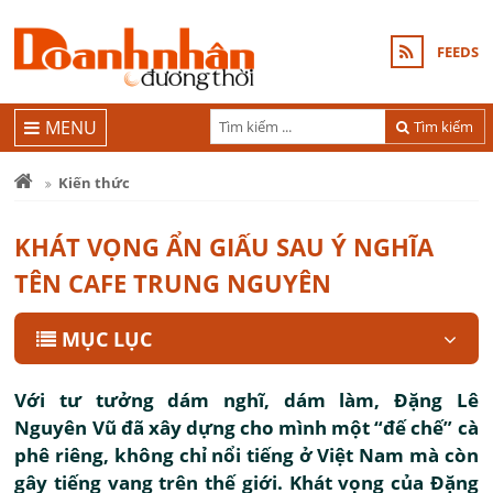
FEEDS
MENU
Tìm kiếm
Kiến thức
KHÁT VỌNG ẨN GIẤU SAU Ý NGHĨA
TÊN CAFE TRUNG NGUYÊN
MỤC LỤC
Với tư tưởng dám nghĩ, dám làm, Đặng Lê
Nguyên Vũ đã xây dựng cho mình một “đế chế” cà
phê riêng, không chỉ nổi tiếng ở Việt Nam mà còn
gây tiếng vang trên thế giới. Khát vọng của Đặng