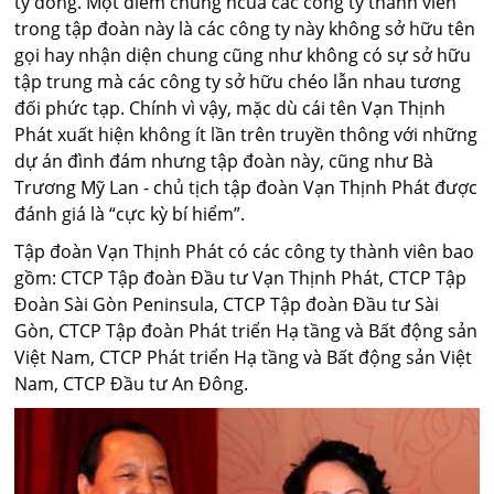
tỷ đồng. Một điểm chung ncủa các công ty thành viên
trong tập đoàn này là các công ty này không sở hữu tên
gọi hay nhận diện chung cũng như không có sự sở hữu
tập trung mà các công ty sở hữu chéo lẫn nhau tương
đối phức tạp. Chính vì vậy, mặc dù cái tên Vạn Thịnh
Phát xuất hiện không ít lần trên truyền thông với những
dự án đình đám nhưng tập đoàn này, cũng như Bà
Trương Mỹ Lan - chủ tịch tập đoàn Vạn Thịnh Phát được
đánh giá là “cực kỳ bí hiểm”.
Tập đoàn Vạn Thịnh Phát có các công ty thành viên bao
gồm: CTCP Tập đoàn Đầu tư Vạn Thịnh Phát, CTCP Tập
Đoàn Sài Gòn Peninsula, CTCP Tập đoàn Đầu tư Sài
Gòn, CTCP Tập đoàn Phát triển Hạ tầng và Bất động sản
Việt Nam, CTCP Phát triển Hạ tầng và Bất động sản Việt
Nam, CTCP Đầu tư An Đông.