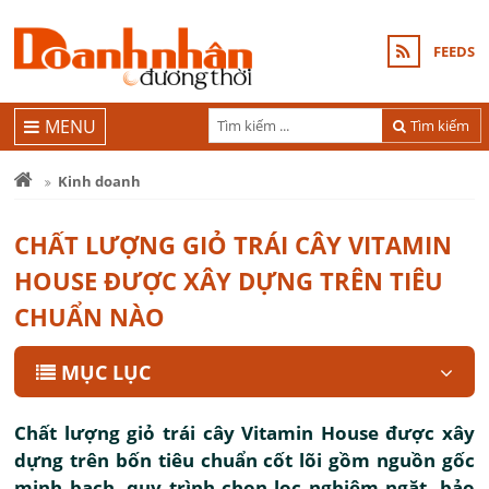
FEEDS
MENU
Tìm kiếm
Kinh doanh
CHẤT LƯỢNG GIỎ TRÁI CÂY VITAMIN
HOUSE ĐƯỢC XÂY DỰNG TRÊN TIÊU
CHUẨN NÀO
MỤC LỤC
Chất lượng giỏ trái cây Vitamin House được xây
dựng trên bốn tiêu chuẩn cốt lõi gồm nguồn gốc
minh bạch, quy trình chọn lọc nghiêm ngặt, bảo