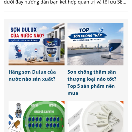
dưới đây hướng dẫn bạn kết hợp quản trị và tối ưu SEO
một cách thực tế, giúp duy trì hiệu suất web ổn định,
thân thiện công cụ tìm kiếm và người dùng.
Hãng sơn Dulux của
Sơn chống thấm sân
nước nào sản xuất?
thượng loại nào tốt?
Top 5 sản phẩm nên
mua