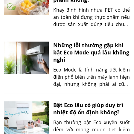
ngành bao bì thực phẩm dưới
dạng màng bọc, khay định hình
Khay định hình nhựa PET có thể
hoặc vỉ nhựa. Điều này khiến
an toàn khi đựng thực phẩm nếu
nhiều người tiêu dùng đặt ra câu
được sản xuất đúng tiêu chuẩn
hỏi: nhựa PVC làm khay đựng
tiếp xúc thực phẩm, đáp ứng các
thực phẩm có thực sự an toàn
chỉ tiêu thôi nhiễm và được sử
hay không?
Những lỗi thường gặp khi
dụng trong giới hạn nhiệt độ, thời
bật Eco Mode quá lâu không
gian, mục đích do nhà sản xuất
nghỉ
công bố. PET không phải vật liệu
độc theo mặc định, nhưng cũng
Eco Mode là tính năng tiết kiệm
không phù hợp để dùng tùy ý cho
điện phổ biến trên máy lạnh hiện
mọi loại thực phẩm hoặc mọi
đại, nhưng không phải ai cũng
điều kiện nhiệt.
biết cách sử dụng đúng để đạt
hiệu quả tối ưu. Nhiều người vô
Bật Eco lâu có giúp duy trì
tình bật Eco liên tục cả ngày đêm,
nhiệt độ ổn định không?
khiến máy lạnh phát sinh lỗi như
làm lạnh kém, báo đèn đỏ hoặc
Bạn thường bật Eco xuyên suốt
tự ngắt nguồn. Bài viết này sẽ
đêm với mong muốn tiết kiệm