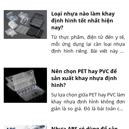
liệu truyền thống. Bài viết này sẽ
thủ đúng giới hạn nhiệt độ, thời
giúp bạn chọn đúng loại nhựa
gian cũng như loại thực phẩm
Loại nhựa nào làm khay
định hình chịu nhiệt tối ưu, dựa
được nhà sản xuất công bố.
định hình tốt nhất hiện
trên đặc tính kỹ thuật, ứng dụng
nay?
và chi phí thực tế.
Từ thực phẩm, điện tử đến y tế,
mỗi ứng dụng lại cần loại nhựa
định hình riêng. Bài viết này sẽ
giúp bạn chọn đúng nhựa làm
khay định hình tốt nhất, tránh sai
Nên chọn PET hay PVC để
lầm tốn kém và rủi ro pháp lý.
sản xuất khay nhựa định
hình?
Sự lựa chọn giữa PET hay PVC làm
khay nhựa định hình không đơn
giản là so giá. Đó là bài toán cân
bằng giữa hiệu suất kỹ thuật, an
toàn thực phẩm, yêu cầu tái chế
Nhựa ABS có dùng để sản