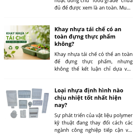
hoặc dòng chữ “food grade” chưa
đủ để được xem là an toàn. Muốn
sử dụng hợp pháp trong sản
xuất, đóng gói, bảo quản hoặc
Khay nhựa tái chế có an
kinh doanh thực phẩm, khay phải
toàn đựng thực phẩm
đáp ứng đồng thời các yêu cầu về
không?
thành phần vật liệu, giới hạn thôi
nhiễm, điều kiện tiếp xúc thực tế,
Khay nhựa tái chế có thể an toàn
độ bền chức năng và hồ sơ chứng
để đựng thực phẩm, nhưng
minh sự phù hợp.
không thể kết luận chỉ dựa vào
tên loại nhựa, mã tái chế hoặc
dòng chữ “thân thiện với môi
Loại nhựa định hình nào
trường”. Sản phẩm chỉ được xem
chịu nhiệt tốt nhất hiện
là phù hợp khi nhựa đầu vào có
nay?
nguồn gốc được kiểm soát, công
nghệ tái chế loại bỏ hiệu quả chất
Sự phát triển của vật liệu polymer
ô nhiễm, thành phẩm đáp ứng
kỹ thuật đang thay đổi cách các
yêu cầu đối với vật liệu tiếp xúc
ngành công nghiệp tiếp cận vật
thực phẩm và người dùng tuân