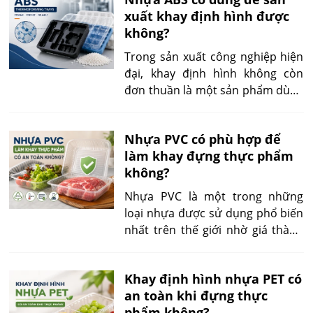
và chi phí dài hạn. Hãy cùng tìm
xuất khay định hình được
hiểu kỹ để tránh lựa chọn sai gây
không?
thiệt hại về sau.
Trong sản xuất công nghiệp hiện
đại, khay định hình không còn
đơn thuần là một sản phẩm dùng
để chứa hoặc bảo vệ hàng hóa.
Đối với các ngành điện tử, cơ khí
Nhựa PVC có phù hợp để
chính xác, thiết bị y tế hay ô tô,
làm khay đựng thực phẩm
khay định hình còn là một phần
không?
của hệ thống logistics nội bộ,
giúp cố định sản phẩm, giảm tỷ lệ
Nhựa PVC là một trong những
hư hỏng trong quá trình vận
loại nhựa được sử dụng phổ biến
chuyển và tối ưu hóa quy trình
nhất trên thế giới nhờ giá thành
lắp ráp tự động.
thấp, khả năng tạo hình tốt và độ
bền cơ học cao. Ngoài các lĩnh
Khay định hình nhựa PET có
vực như xây dựng, y tế hay điện –
an toàn khi đựng thực
điện tử, PVC cũng xuất hiện trong
phẩm không?