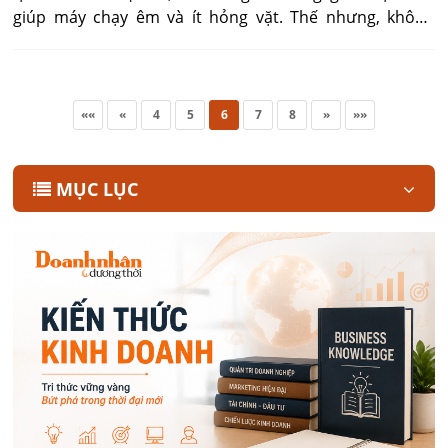
giúp máy chạy êm và ít hỏng vặt. Thế nhưng, không
phải ai cũng áp dụng đúng cách. Bài viết này sẽ chia sẻ
góc nhìn từ trải nghiệm người dùng thực tế và những
khuyến nghị từ kỹ thuật viên điện lạnh.
««
«
4
5
6
7
8
»
»»
MỤC LỤC