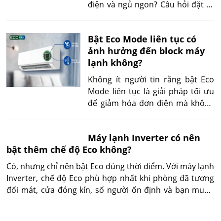
giúp bạn hiểu rõ nguyên nhân,
điện và ngủ ngon? Câu hỏi đặt ra
dấu hiệu và cách xử lý triệt để các
là bật Eco lâu có giúp duy trì nhiệt
lỗi do dùng Eco quá lâu.
độ ổn định không, đặc biệt khi
Bật Eco Mode liên tục có
điều kiện môi trường thay đổi liên
ảnh hưởng đến block máy
tục? Qua phản hồi từ người dùng
lạnh không?
thực tế và góc nhìn chuyên gia,
bài viết sẽ giúp bạn có lựa chọn
Không ít người tin rằng bật Eco
đúng đắn khi sử dụng máy lạnh ở
Mode liên tục là giải pháp tối ưu
chế độ tiết kiệm.
để giảm hóa đơn điện mà không
ảnh hưởng đến máy lạnh. Nhưng
thực tế, trong một số điều kiện
Máy lạnh Inverter có nên
không phù hợp, chế độ eco lại gây
bật thêm chế độ Eco không?
áp lực ngược lên block, làm thiết
bị giảm hiệu suất và dễ hư hỏng.
Có, nhưng chỉ nên bật Eco đúng
thời điểm. Với máy lạnh Inverter,
chế độ Eco phù hợp nhất khi
phòng đã tương đối mát, cửa
đóng kín, số người ổn định và bạn