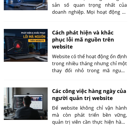
khả năng cạnh tranh trên thị
sản số quan trọng nhất của
trường.
doanh nghiệp. Mọi hoạt động từ
marketing, bán hàng, chăm sóc
khách hàng cho đến xây dựng
Cách phát hiện và khắc
thương hiệu đều có thể bị gián
phục lỗi mã nguồn trên
đoạn nếu website gặp sự cố. Chỉ
website
một lần cập nhật plugin bị lỗi,
máy chủ gặp trục trặc hoặc
Website có thể hoạt động ổn định
website bị tấn công cũng có thể
trong nhiều tháng nhưng chỉ một
khiến dữ liệu biến mất, website
thay đổi nhỏ trong mã nguồn
ngừng hoạt động nhiều giờ, thậm
cũng đủ làm gián đoạn toàn bộ
chí nhiều ngày.
hệ thống. Một dấu chấm phẩy bị
Các công việc hàng ngày của
thiếu, một truy vấn cơ sở dữ liệu
người quản trị website
chưa tối ưu, một thư viện không
tương thích hoặc một biến môi
Để website không chỉ vận hành
trường cấu hình sai đều có thể
mà còn phát triển bền vững,
khiến website trả về lỗi 500, tải
quản trị viên cần thực hiện hàng
chậm hoặc ngừng hoạt động.
loạt nhiệm vụ hàng ngày. Các