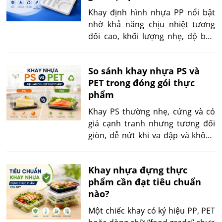
ngoài trời, chôn lấp kéo dài hoặc
Khay định hình nhựa PP nổi bật
thất thoát ra sông, biển.
nhờ khả năng chịu nhiệt tương
đối cao, khối lượng nhẹ, độ bền
cơ học tốt, ít hút ẩm và có thể gia
công theo nhiều hình dạng. Khi
So sánh khay nhựa PS và
sử dụng đúng cấp vật liệu, đúng
PET trong đóng gói thực
cấu trúc khay và đúng điều kiện
phẩm
công bố của nhà sản xuất, sản
phẩm phù hợp để đóng gói thực
Khay PS thường nhẹ, cứng và có
phẩm nóng, suất ăn chế biến sẵn,
giá cạnh tranh nhưng tương đối
thịt cá, rau củ, thực phẩm đông
giòn, dễ nứt khi va đập và không
lạnh và nhiều sản phẩm cần hâm
phù hợp với điều kiện nhiệt cao
nóng.
nếu sản phẩm không được thiết
Khay nhựa đựng thực
kế riêng. Khay PET thường dai
phẩm cần đạt tiêu chuẩn
hơn, trong hơn, giữ hình dạng tốt
nào?
và thuận lợi hơn khi cần hàn
màng, trưng bày hoặc vận chuyển
Một chiếc khay có ký hiệu PP, PET
qua nhiều công đoạn.