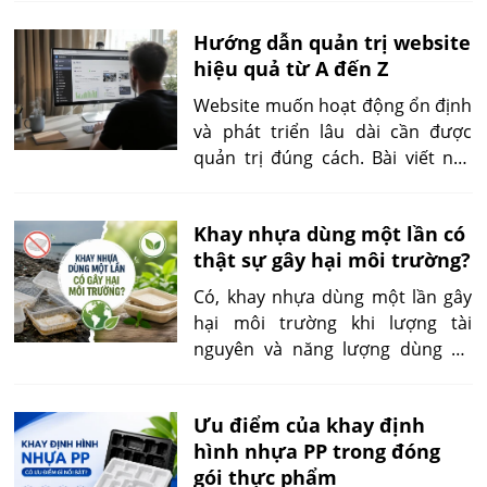
công việc này trải dài từ bảo trì kỹ
Hướng dẫn quản trị website
thuật, cải thiện tốc độ tải trang
hiệu quả từ A đến Z
cho đến hỗ trợ người dùng nhằm
tối ưu trải nghiệm tổng thể.
Website muốn hoạt động ổn định
và phát triển lâu dài cần được
quản trị đúng cách. Bài viết này
hướng dẫn chi tiết cách quản trị
website hiệu quả từ bảo mật, tốc
Khay nhựa dùng một lần có
độ, nội dung đến phân quyền và
thật sự gây hại môi trường?
backup.
Có, khay nhựa dùng một lần gây
hại môi trường khi lượng tài
nguyên và năng lượng dùng để
sản xuất không được thu hồi
tương xứng sau vài phút hoặc vài
Ưu điểm của khay định
giờ sử dụng. Tác động trở nên
hình nhựa PP trong đóng
nghiêm trọng hơn nếu khay dính
gói thực phẩm
thực phẩm, khó tái chế, bị đốt