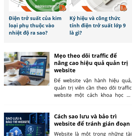
Điện trở suất của kim
Ký hiệu và công thức
loại phụ thuộc vào
tính điện trở suất lớp 9
nhiệt độ ra sao?
là gì?
Mẹo theo dõi traffic để
nâng cao hiệu quả quản trị
website
Để website vận hành hiệu quả,
quản trị viên cần theo dõi traffic
website một cách khoa học và
liên tục. Thông qua các chỉ số truy
cập, nguồn traffic và hành vi
Cách sao lưu và bảo trì
người dùng, bài viết đưa ra mẹo
website để tránh gián đoạn
thực tế giúp điều chỉnh chiến
lược, cải thiện quản trị và tăng
Website là một trong những tài