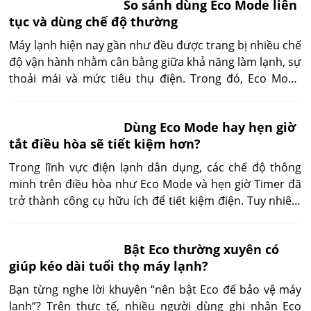
So sánh dùng Eco Mode liên
muốn duy trì nhiệt độ trong
tục và dùng chế độ thường
nhiều giờ với mức điện năng thấp
hơn.
Máy lạnh hiện nay gần như đều được trang bị nhiều chế
độ vận hành nhằm cân bằng giữa khả năng làm lạnh, sự
thoải mái và mức tiêu thụ điện. Trong đó, Eco Mode
thường được quảng cáo là chế độ tiết kiệm điện, còn
chế độ thường (Cool Mode) được xem là lựa chọn cho
Dùng Eco Mode hay hẹn giờ
hiệu suất làm lạnh tối đa.
tắt điều hòa sẽ tiết kiệm hơn?
Trong lĩnh vực điện lạnh dân dụng, các chế độ thông
minh trên điều hòa như Eco Mode và hẹn giờ Timer đã
trở thành công cụ hữu ích để tiết kiệm điện. Tuy nhiên,
sự khác biệt trong nguyên lý vận hành khiến hiệu quả
tiết kiệm giữa hai chế độ không giống nhau.
Bật Eco thường xuyên có
giúp kéo dài tuổi thọ máy lạnh?
Bạn từng nghe lời khuyên “nên bật Eco để bảo vệ máy
lạnh”? Trên thực tế, nhiều người dùng ghi nhận Eco