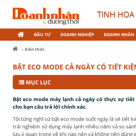
TINH HOA 
ĐẦU TƯ
DOANH NGHIỆP
DOANH NHÂN
Kiến thức
BẬT ECO MODE CẢ NGÀY CÓ TIẾT KI
MỤC LỤC
Bật eco mode máy lạnh cả ngày có thực sự tiết 
cho bạn câu trả lời chính xác.
Tôi từng nghĩ cứ bật eco mode suốt ngày là sẽ tiết 
trải nghiệm sử dụng máy lạnh nhiều năm và so sánh 
lưu ý quan trọng về khi nào nên và không nên dùng ec