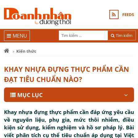
FEEDS
MENU
Tìm kiếm
Kiến thức
KHAY NHỰA ĐỰNG THỰC PHẨM CẦN
ĐẠT TIÊU CHUẨN NÀO?
MỤC LỤC
Khay nhựa đựng thực phẩm cần đáp ứng yêu cầu
về nguyên liệu, phụ gia, mức thôi nhiễm, điều
kiện sử dụng, kiểm nghiệm và hồ sơ pháp lý. Bài
viết phân tích cụ thể tiêu chuẩn áp dụng tại Việt