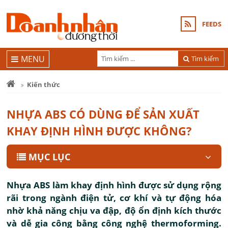
FEEDS
MENU
Tìm kiếm
Kiến thức
NHỰA ABS CÓ DÙNG ĐỂ SẢN XUẤT
KHAY ĐỊNH HÌNH ĐƯỢC KHÔNG?
MỤC LỤC
Nhựa ABS làm khay định hình được sử dụng rộng
rãi trong ngành điện tử, cơ khí và tự động hóa
nhờ khả năng chịu va đập, độ ổn định kích thước
và dễ gia công bằng công nghệ thermoforming.