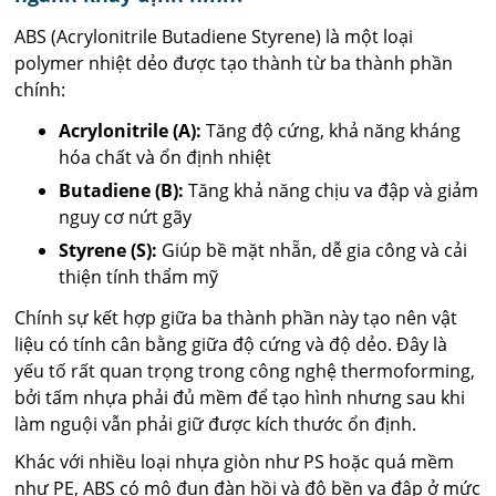
ABS (Acrylonitrile Butadiene Styrene) là một loại
polymer nhiệt dẻo được tạo thành từ ba thành phần
chính:
Acrylonitrile (A):
Tăng độ cứng, khả năng kháng
hóa chất và ổn định nhiệt
Butadiene (B):
Tăng khả năng chịu va đập và giảm
nguy cơ nứt gãy
Styrene (S):
Giúp bề mặt nhẵn, dễ gia công và cải
thiện tính thẩm mỹ
Chính sự kết hợp giữa ba thành phần này tạo nên vật
liệu có tính cân bằng giữa độ cứng và độ dẻo. Đây là
yếu tố rất quan trọng trong công nghệ thermoforming,
bởi tấm nhựa phải đủ mềm để tạo hình nhưng sau khi
làm nguội vẫn phải giữ được kích thước ổn định.
Khác với nhiều loại nhựa giòn như PS hoặc quá mềm
như PE, ABS có mô đun đàn hồi và độ bền va đập ở mức