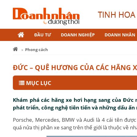
TINH HOA 
ĐẦU TƯ
DOANH NGHIỆP
DOANH NHÂN
Phong cách
ĐỨC – QUÊ HƯƠNG CỦA CÁC HÃNG X
MỤC LỤC
Khám phá các hãng xe hơi hạng sang của Đức n
phát triển, công nghệ tiên tiến và những dấu ấn 
Porsche, Mercedes, BMW và Audi là 4 cái tên được
quá nửa thị phần xe sang trên thế giới là thuộc về n