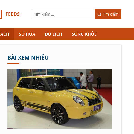
FEEDS
Tìm kiếm
CÁCH
SỐ HÓA
DU LỊCH
SỐNG KHỎE
BÀI XEM NHIỀU