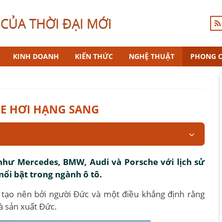
CỦA THỜI ĐẠI MỚI
KINH DOANH
KIẾN THỨC
NGHỆ THUẬT
PHONG 
E HƠI HẠNG SANG
hư Mercedes, BMW, Audi và Porsche với lịch sử
nổi bật trong ngành ô tô.
 tạo nên bởi người Đức và một điều khẳng định rằng
hà sản xuất Đức.