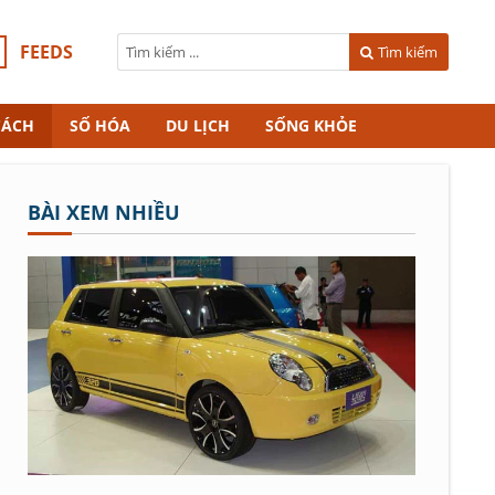
FEEDS
Tìm kiếm
CÁCH
SỐ HÓA
DU LỊCH
SỐNG KHỎE
BÀI XEM NHIỀU