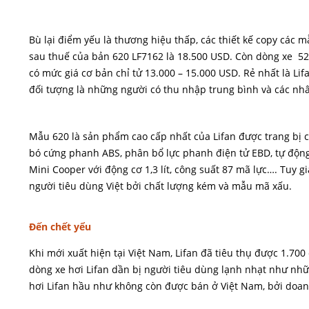
Bù lại điểm yếu là thương hiệu thấp, các thiết kế copy các mẫ
sau thuế của bản 620 LF7162 là 18.500 USD. Còn dòng xe 520
có mức giá cơ bản chỉ tử 13.000 – 15.000 USD. Rẻ nhất là Lifa
đối tượng là những người có thu nhập trung bình và các nh
Mẫu 620 là sản phẩm cao cấp nhất của Lifan được trang bị c
bó cứng phanh ABS, phân bổ lực phanh điện tử EBD, tự động
Mini Cooper với động cơ 1,3 lít, công suất 87 mã lực…. Tuy g
người tiêu dùng Việt bởi chất lượng kém và mẫu mã xấu.
Đến chết yểu
Khi mới xuất hiện tại Việt Nam, Lifan đã tiêu thụ được 1.70
dòng xe hơi Lifan dần bị người tiêu dùng lạnh nhạt như nhữ
hơi Lifan hầu như không còn được bán ở Việt Nam, bởi doanh