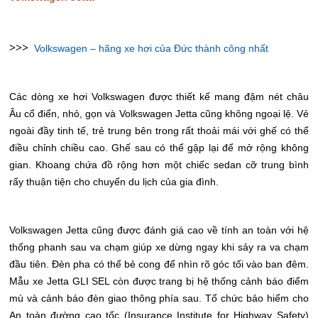
>>>
Volkswagen – hãng xe hơi của Đức thành công nhất
Các dòng xe hơi Volkswagen được thiết kế mang đậm nét châu
Âu cổ điển, nhỏ, gọn và Volkswagen Jetta cũng không ngoại lệ. Vẻ
ngoài đầy tinh tế, trẻ trung bên trong rất thoải mái với ghế có thể
điều chỉnh chiều cao. Ghế sau có thể gập lại để mở rộng không
gian. Khoang chứa đồ rộng hơn một chiếc sedan cỡ trung bình
rấy thuận tiện cho chuyến du lịch của gia đình.
Volkswagen Jetta cũng được đánh giá cao về tính an toàn với hệ
thống phanh sau va chạm giúp xe dừng ngay khi sảy ra va chạm
đầu tiên. Đèn pha có thể bẻ cong để nhìn rõ góc tối vào ban đêm.
Mẫu xe Jetta GLI SEL còn được trang bị hệ thống cảnh báo điểm
mù và cảnh báo đèn giao thông phía sau. Tổ chức bảo hiểm cho
An toàn đường cao tốc (Insurance Institute for Highway Safety)