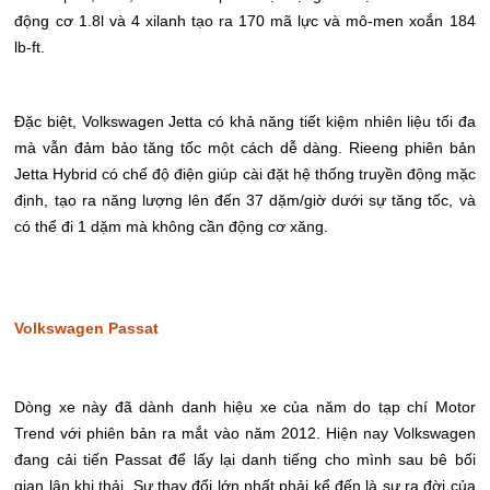
động cơ 1.8l và 4 xilanh tạo ra 170 mã lực và mô-men xoắn 184
lb-ft.
Đặc biệt, Volkswagen Jetta có khả năng tiết kiệm nhiên liệu tối đa
mà vẫn đảm bảo tăng tốc một cách dễ dàng. Rieeng phiên bản
Jetta Hybrid có chế độ điện giúp cài đặt hệ thống truyền động mặc
định, tạo ra năng lượng lên đến 37 dặm/giờ dưới sự tăng tốc, và
có thể đi 1 dặm mà không cần động cơ xăng.
Volkswagen Passat
Dòng xe này đã dành danh hiệu xe của năm do tạp chí Motor
Trend với phiên bản ra mắt vào năm 2012. Hiện nay Volkswagen
đang cải tiến Passat để lấy lại danh tiếng cho mình sau bê bối
gian lận khi thải. Sự thay đổi lớn nhất phải kể đến là sự ra đời của