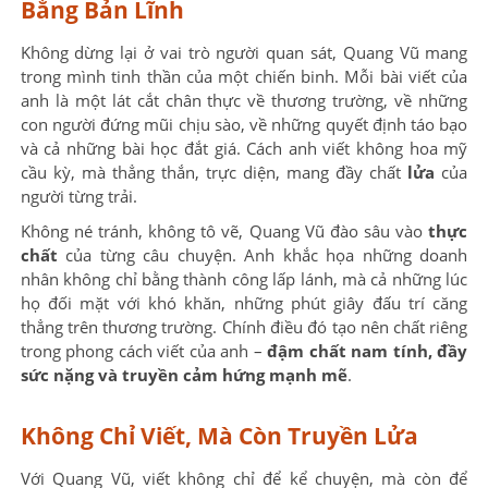
Bằng Bản Lĩnh
Không dừng lại ở vai trò người quan sát, Quang Vũ mang
trong mình tinh thần của một chiến binh. Mỗi bài viết của
anh là một lát cắt chân thực về thương trường, về những
con người đứng mũi chịu sào, về những quyết định táo bạo
và cả những bài học đắt giá. Cách anh viết không hoa mỹ
cầu kỳ, mà thẳng thắn, trực diện, mang đầy chất
lửa
của
người từng trải.
Không né tránh, không tô vẽ, Quang Vũ đào sâu vào
thực
chất
của từng câu chuyện. Anh khắc họa những doanh
nhân không chỉ bằng thành công lấp lánh, mà cả những lúc
họ đối mặt với khó khăn, những phút giây đấu trí căng
thẳng trên thương trường. Chính điều đó tạo nên chất riêng
trong phong cách viết của anh –
đậm chất nam tính, đầy
sức nặng và truyền cảm hứng mạnh mẽ
.
Không Chỉ Viết, Mà Còn Truyền Lửa
Với Quang Vũ, viết không chỉ để kể chuyện, mà còn để