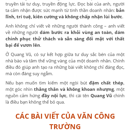
truyền tải tư duy, truyền động lực. Đọc bài của anh, người
ta cảm nhận được sức mạnh từ tinh thần doanh nhân:
bản
lĩnh, trí tuệ, kiên cường và không chấp nhận lùi bước
.
Anh không chỉ viết về những người thành công – anh viết
về những người
dám bước ra khỏi vùng an toàn, dám
chinh phục thử thách và sẵn sàng đối mặt với thất
bại để vươn lên
.
Ở Quang Vũ, có sự kết hợp giữa tư duy sắc bén của một
nhà báo và tâm thế vững vàng của một doanh nhân. Chính
điều đó giúp anh tạo ra những bài viết không chỉ đáng đọc,
mà còn đáng suy ngẫm.
Nếu bạn muốn tìm kiếm một ngòi bút
đậm chất thép
,
một góc nhìn
thẳng thắn và không khoan nhượng
, một
nguồn cảm hứng
đầy nội lực
, thì cái tên
Quang Vũ
chính
là điều bạn không thể bỏ qua.
CÁC BÀI VIẾT CỦA VĂN CÔNG
TRƯỜNG