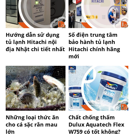
Hướng dẫn sử dụng
Số điện trung tâm
tủ lạnh Hitachi nội
bảo hành tủ lạnh
địa Nhật chi tiết nhất
Hitachi chính hãng
mới
Những loại thức ăn
Chất chống thấm
cho cá sặc rằn mau
Dulux Aquatech Flex
lớn
W759 có tốt không?