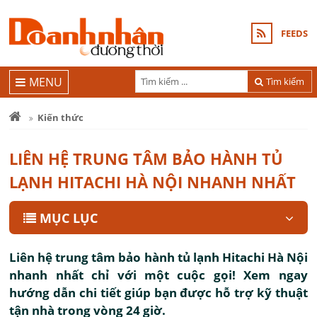
FEEDS
MENU
Tìm kiếm
Kiến thức
LIÊN HỆ TRUNG TÂM BẢO HÀNH TỦ
LẠNH HITACHI HÀ NỘI NHANH NHẤT
MỤC LỤC
Liên hệ trung tâm bảo hành tủ lạnh Hitachi Hà Nội
nhanh nhất chỉ với một cuộc gọi! Xem ngay
hướng dẫn chi tiết giúp bạn được hỗ trợ kỹ thuật
tận nhà trong vòng 24 giờ.