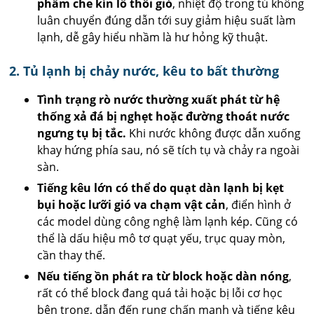
phẩm che kín lỗ thổi gió
, nhiệt độ trong tủ không
luân chuyển đúng dẫn tới suy giảm hiệu suất làm
lạnh, dễ gây hiểu nhầm là hư hỏng kỹ thuật.
2. Tủ lạnh bị chảy nước, kêu to bất thường
Tình trạng rò nước thường xuất phát từ hệ
thống xả đá bị nghẹt hoặc đường thoát nước
ngưng tụ bị tắc.
Khi nước không được dẫn xuống
khay hứng phía sau, nó sẽ tích tụ và chảy ra ngoài
sàn.
Tiếng kêu lớn có thể do quạt dàn lạnh bị kẹt
bụi hoặc lưỡi gió va chạm vật cản
, điển hình ở
các model dùng công nghệ làm lạnh kép. Cũng có
thể là dấu hiệu mô tơ quạt yếu, trục quay mòn,
cần thay thế.
Nếu tiếng ồn phát ra từ block hoặc dàn nóng
,
rất có thể block đang quá tải hoặc bị lỗi cơ học
bên trong, dẫn đến rung chấn mạnh và tiếng kêu