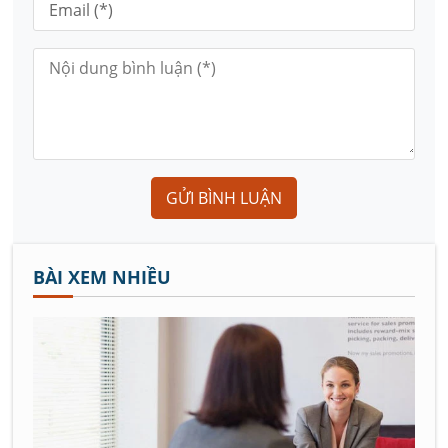
GỬI BÌNH LUẬN
BÀI XEM NHIỀU