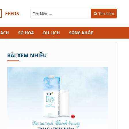
FEEDS
Tìm kiếm
CÁCH
SỐ HÓA
DU LỊCH
SỐNG KHỎE
BÀI XEM NHIỀU