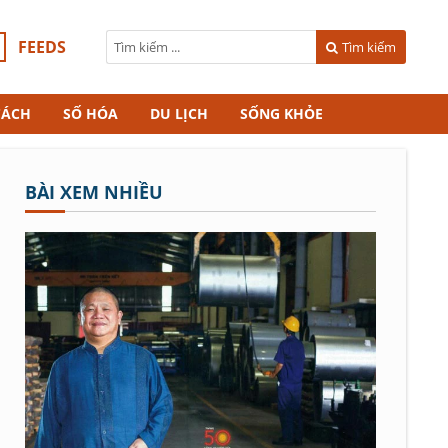
FEEDS
Tìm kiếm
CÁCH
SỐ HÓA
DU LỊCH
SỐNG KHỎE
BÀI XEM NHIỀU