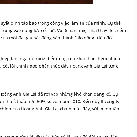
uyết định táo bạo trong công việc làm ăn của mình. Cụ thể,
trung vào năng lực cốt lỗi”. Với 6 năm miệt mài thay đổi, nếm
 của một đại gia bất động sản thành “lão nông triệu đô”.
ghiệp làm ngành trọng điểm, ông còn khai thác thêm nhiều
u cốt lõi chính, góp phần thúc đẩy Hoàng Anh Gia Lai từng
 Hoàng Anh Gia Lai đã rơi vào những khó khăn đáng kể. Cụ
sau thuế, thấp hơn 50% so với năm 2010. Đến quý II công ty
ài chính của Hoàng Anh Gia Lai chạm mức đáy, với lợi nhuận
n trong nước với yêu cầu bán có lãi, sau đó đặt cao su làm