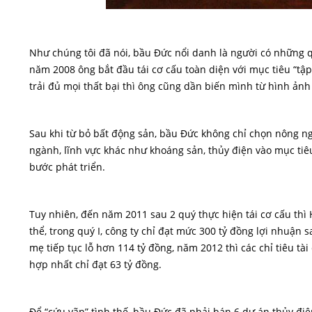
Như chúng tôi đã nói, bầu Đức nổi danh là người có những q
năm 2008 ông bắt đầu tái cơ cấu toàn diện với mục tiêu “tập 
trải đủ mọi thất bại thì ông cũng dần biến mình từ hình ảnh
Sau khi từ bỏ bất động sản, bầu Đức không chỉ chọn nông n
ngành, lĩnh vực khác như khoáng sản, thủy điện vào mục tiê
bước phát triển.
Tuy nhiên, đến năm 2011 sau 2 quý thực hiện tái cơ cấu thì
thể, trong quý I, công ty chỉ đạt mức 300 tỷ đồng lợi nhuận 
mẹ tiếp tục lỗ hơn 114 tỷ đồng, năm 2012 thì các chỉ tiêu t
hợp nhất chỉ đạt 63 tỷ đồng.
Để “cứu vãn” tình thế, bầu Đức đã phải bán 6 dự án thủy điệ