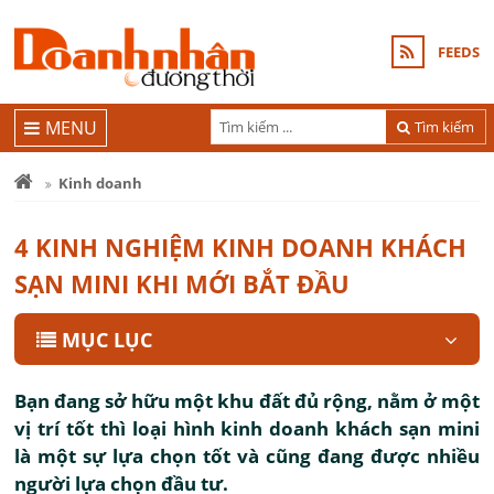
FEEDS
MENU
Tìm kiếm
Kinh doanh
4 KINH NGHIỆM KINH DOANH KHÁCH
SẠN MINI KHI MỚI BẮT ĐẦU
MỤC LỤC
Bạn đang sở hữu một khu đất đủ rộng, nằm ở một
vị trí tốt thì loại hình kinh doanh khách sạn mini
là một sự lựa chọn tốt và cũng đang được nhiều
người lựa chọn đầu tư.