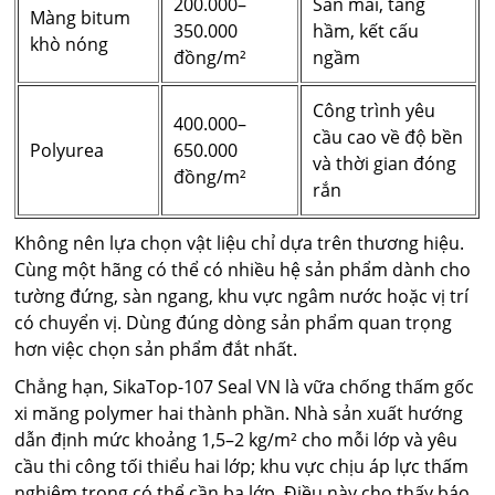
200.000–
Sàn mái, tầng
Màng bitum
350.000
hầm, kết cấu
khò nóng
đồng/m²
ngầm
Công trình yêu
400.000–
cầu cao về độ bền
Polyurea
650.000
và thời gian đóng
đồng/m²
rắn
Không nên lựa chọn vật liệu chỉ dựa trên thương hiệu.
Cùng một hãng có thể có nhiều hệ sản phẩm dành cho
tường đứng, sàn ngang, khu vực ngâm nước hoặc vị trí
có chuyển vị. Dùng đúng dòng sản phẩm quan trọng
hơn việc chọn sản phẩm đắt nhất.
Chẳng hạn, SikaTop-107 Seal VN là vữa chống thấm gốc
xi măng polymer hai thành phần. Nhà sản xuất hướng
dẫn định mức khoảng 1,5–2 kg/m² cho mỗi lớp và yêu
cầu thi công tối thiểu hai lớp; khu vực chịu áp lực thấm
nghiêm trọng có thể cần ba lớp. Điều này cho thấy báo