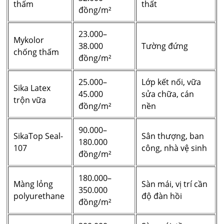
thấm
thất
đồng/m²
23.000–
Mykolor
38.000
Tường đứng
chống thấm
đồng/m²
25.000–
Lớp kết nối, vữa
Sika Latex
45.000
sửa chữa, cán
trộn vữa
đồng/m²
nền
90.000–
SikaTop Seal-
Sân thượng, ban
180.000
107
công, nhà vệ sinh
đồng/m²
180.000–
Màng lỏng
Sàn mái, vị trí cần
350.000
polyurethane
độ đàn hồi
đồng/m²