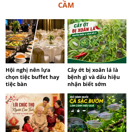
CẦM
Hội nghị nên lựa
Cây ớt bị xoăn lá là
chọn tiệc buffet hay
bệnh gì và dấu hiệu
tiệc bàn
nhận biết sớm