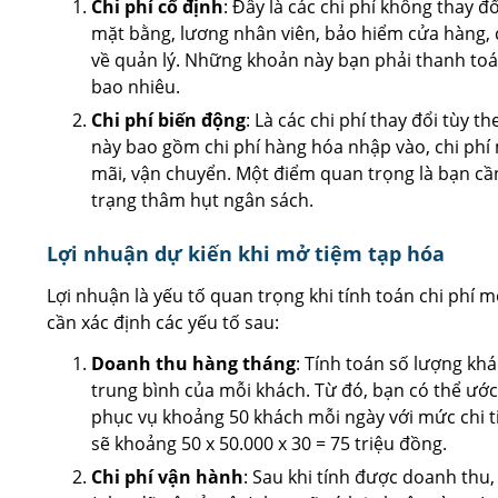
Chi phí cố định
: Đây là các chi phí không thay đ
mặt bằng, lương nhân viên, bảo hiểm cửa hàng, c
về quản lý. Những khoản này bạn phải thanh toá
bao nhiêu.
Chi phí biến động
: Là các chi phí thay đổi tùy 
này bao gồm chi phí hàng hóa nhập vào, chi phí 
mãi, vận chuyển. Một điểm quan trọng là bạn cần 
trạng thâm hụt ngân sách.
Lợi nhuận dự kiến khi mở tiệm tạp hóa
Lợi nhuận là yếu tố quan trọng khi tính toán chi phí 
cần xác định các yếu tố sau:
Doanh thu hàng tháng
: Tính toán số lượng kh
trung bình của mỗi khách. Từ đó, bạn có thể ước
phục vụ khoảng 50 khách mỗi ngày với mức chi t
sẽ khoảng 50 x 50.000 x 30 = 75 triệu đồng.
Chi phí vận hành
: Sau khi tính được doanh thu,