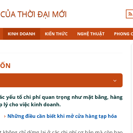
CỦA THỜI ĐẠI MỚI
KINH DOANH
KIẾN THỨC
NGHỆ THUẬT
PHONG 
VỐN
ác yếu tố chi phí quan trọng như mặt bằng, hàng
p lý cho việc kinh doanh.
Những điều cần biết khi mở cửa hàng tạp hóa
t không chỉ dừng lại ở các chi phí cơ bản mà còn bao