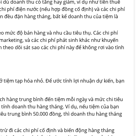
ổi dù doanh thu có tăng hay giảm, ví dụ như tiền thuê
hi phí điện nước (nếu hợp đồng cố định) và các chi phí
n đều đặn hàng tháng, bất kể doanh thu của tiệm là
theo mức độ bán hàng và nhu cầu tiêu thụ. Các chi phí
marketing, và các chi phí phát sinh khác như khuyến
theo dõi sát sao các chi phí này để không rơi vào tình
mở tiệm tạp hóa nhỏ. Để ước tính lợi nhuận dự kiến, bạn
ách hàng trung bình đến tiệm mỗi ngày và mức chi tiêu
 tính doanh thu hàng tháng. Ví dụ, nếu tiệm của bạn
iêu trung bình 50.000 đồng, thì doanh thu hàng tháng
 trừ đi các chi phí cố định và biến động hàng tháng