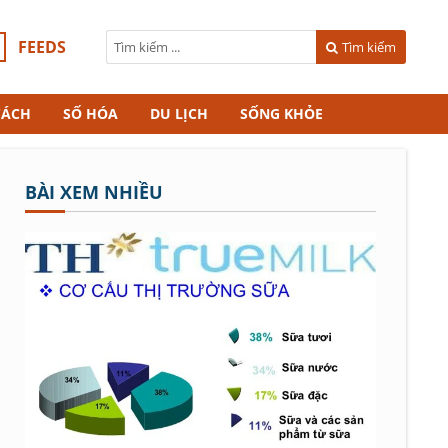
FEEDS
Tìm kiếm
CÁCH
SỐ HÓA
DU LỊCH
SỐNG KHỎE
BÀI XEM NHIỀU