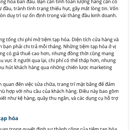
àng hóa ban đầu. Bạn cần tính toán lượng hàng cần có
đầu, tránh tình trạng thiếu hụt, gây mất lòng tin. Vốn
n duy trì sự ổn định trong vài tháng đầu kinh doanh.
ong tổng chi phí mở tiệm tạp hóa. Diện tích cửa hàng và
ền bạn phải chi trả mỗi tháng. Những tiệm tạp hóa ở vị
ờng có giá thuê cao hơn, nhưng đồng thời cũng mang
 vực ít người qua lại, chi phí có thể thấp hơn, nhưng
 thu hút khách hàng qua những chiến lược marketing
iên quan đến việc sửa chữa, trang trí mặt bằng để đảm
phù hợp với nhu cầu của khách hàng. Điều này bao gồm
n thiết như kệ hàng, quầy thu ngân, và các dụng cụ hỗ trợ
tạp hóa
uan trọng quyết định sự thành công của tiệm tạp hóa.