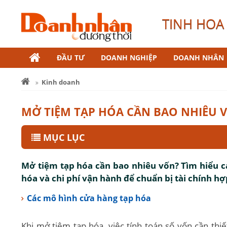
TINH HOA 
ĐẦU TƯ
DOANH NGHIỆP
DOANH NHÂN
Kinh doanh
MỞ TIỆM TẠP HÓA CẦN BAO NHIÊU 
MỤC LỤC
Mở tiệm tạp hóa cần bao nhiêu vốn? Tìm hiểu c
hóa và chi phí vận hành để chuẩn bị tài chính hợ
Các mô hình cửa hàng tạp hóa
Khi mở tiệm tạp hóa, việc tính toán số vốn cần thiế