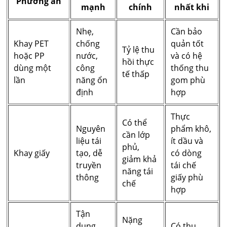
Phương án
mạnh
chính
nhất khi
Nhẹ,
Cần bảo
Khay PET
chống
quản tốt
Tỷ lệ thu
hoặc PP
nước,
và có hệ
hồi thực
dùng một
công
thống thu
tế thấp
lần
năng ổn
gom phù
định
hợp
Thực
Có thể
Nguyên
phẩm khô,
cần lớp
liệu tái
ít dầu và
phủ,
Khay giấy
tạo, dễ
có dòng
giảm khả
truyền
tái chế
năng tái
thông
giấy phù
chế
hợp
Tận
Nặng
dụng
Có thu