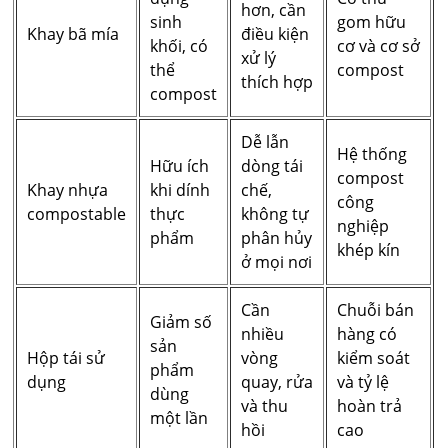
hơn, cần
sinh
gom hữu
Khay bã mía
điều kiện
khối, có
cơ và cơ sở
xử lý
thể
compost
thích hợp
compost
Dễ lẫn
Hệ thống
Hữu ích
dòng tái
compost
Khay nhựa
khi dính
chế,
công
compostable
thực
không tự
nghiệp
phẩm
phân hủy
khép kín
ở mọi nơi
Cần
Chuỗi bán
Giảm số
nhiều
hàng có
sản
Hộp tái sử
vòng
kiểm soát
phẩm
dụng
quay, rửa
và tỷ lệ
dùng
và thu
hoàn trả
một lần
hồi
cao