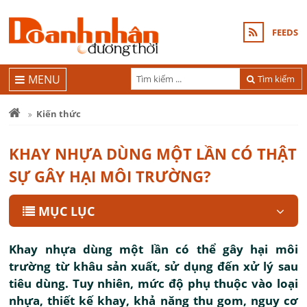
FEEDS
MENU
Tìm kiếm
Kiến thức
KHAY NHỰA DÙNG MỘT LẦN CÓ THẬT
SỰ GÂY HẠI MÔI TRƯỜNG?
MỤC LỤC
Khay nhựa dùng một lần có thể gây hại môi
trường từ khâu sản xuất, sử dụng đến xử lý sau
tiêu dùng. Tuy nhiên, mức độ phụ thuộc vào loại
nhựa, thiết kế khay, khả năng thu gom, nguy cơ