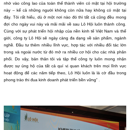
nhờ vào công lao của toàn thể thành viên có mặt tại hội trường
này – kể cả những người không còn nữa hay không có mặt tại
đây. Tôi rất hiểu, dù ở một nơi nào đó thì tất cả cũng đều mong
đợi cho ngày vui này và mãi mãi về sau Lô Hội luôn thành công.
Cùng với sự phát triển hội nhập của nền kinh tế Việt Nam và thế
giới, công ty Lô Hội sẽ ngày càng đa dạng về sản phẩm, ngành
nghề. Đầu tư thêm nhiều lĩnh vực, hợp tác với nhiều đối tác lớn
trong và ngoài nước từ đó mở ra nhiều cơ hội cho các nhà phân
phối. Do vậy, bản thân tôi và tập thể công ty luôn mong nhận
được sự ủng hộ của tất cả quí vị quan khách trên mọi lĩnh vực
hoạt động để các năm tiếp theo, Lô Hội luôn là lá cờ đầu trong
phong trào thi đua kinh doanh phát triển bền vững” .