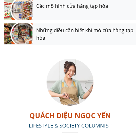
Các mô hình cửa hàng tạp hóa
Những điều cần biết khi mở cửa hàng tạp
hóa
QUÁCH DIỆU NGỌC YẾN
LIFESTYLE & SOCIETY COLUMNIST