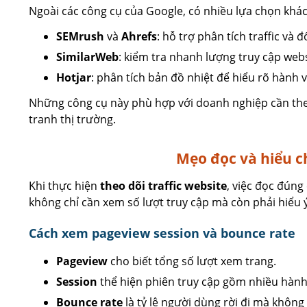
Ngoài các công cụ của Google, có nhiều lựa chọn khá
SEMrush
và
Ahrefs
: hỗ trợ phân tích traffic và đ
SimilarWeb
: kiểm tra nhanh lượng truy cập webs
Hotjar
: phân tích bản đồ nhiệt để hiểu rõ hành 
Những công cụ này phù hợp với doanh nghiệp cần the
tranh thị trường.
Mẹo đọc và hiểu ch
Khi thực hiện
theo dõi traffic website
, việc đọc đúng
không chỉ cần xem số lượt truy cập mà còn phải hiểu 
Cách xem pageview session và bounce rate
Pageview
cho biết tổng số lượt xem trang.
Session
thể hiện phiên truy cập gồm nhiều hàn
Bounce rate
là tỷ lệ người dùng rời đi mà không