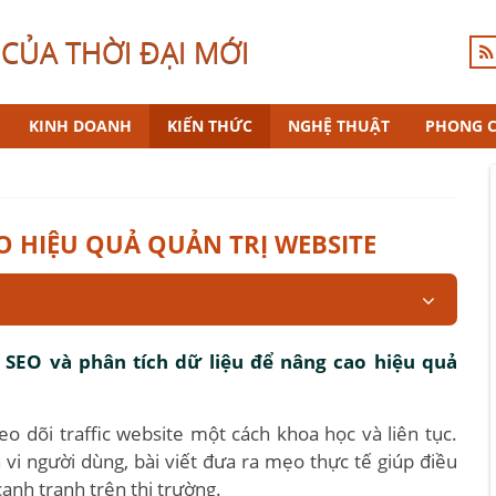
CỦA THỜI ĐẠI MỚI
KINH DOANH
KIẾN THỨC
NGHỆ THUẬT
PHONG 
O HIỆU QUẢ QUẢN TRỊ WEBSITE
 SEO và phân tích dữ liệu để nâng cao hiệu quả
o dõi traffic website một cách khoa học và liên tục.
 vi người dùng, bài viết đưa ra mẹo thực tế giúp điều
cạnh tranh trên thị trường.