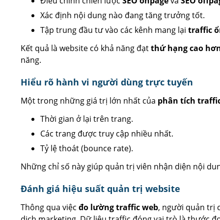
Điều chỉnh chiến lược
SEO onpage
và
SEO offpa
Xác định nội dung nào đang tăng trưởng tốt.
Tập trung đầu tư vào các kênh mang lại
traffic 
Kết quả là website có khả năng đạt
thứ hạng cao hơn
năng.
Hiểu rõ hành vi người dùng trực tuyến
Một trong những giá trị lớn nhất của
phân tích traffi
Thời gian ở lại trên trang.
Các trang được truy cập nhiều nhất.
Tỷ lệ thoát (bounce rate).
Những chỉ số này giúp quản trị viên nhận diện nội du
Đánh giá hiệu suất quản trị website
Thông qua việc
đo lường traffic web
, người quản trị
dịch marketing. Dữ liệu traffic đóng vai trò là thước đ