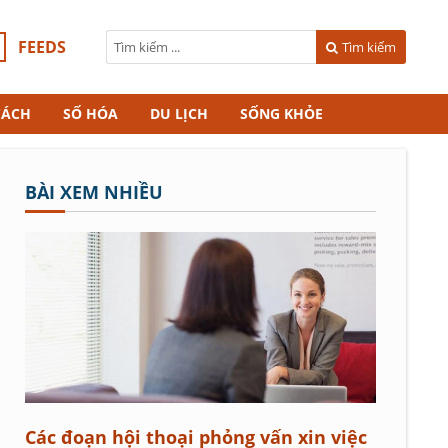
FEEDS
Tìm kiếm
CÁCH
SỐ HÓA
DU LỊCH
SỐNG KHỎE
BÀI XEM NHIỀU
Các đoạn hội thoại phỏng vấn xin việc