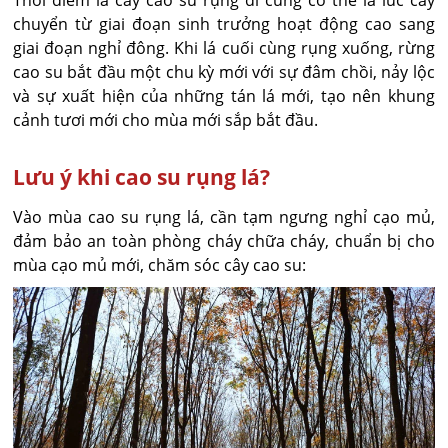
Thời điểm lá cây cao su rụng đi cũng có thể là lúc cây
chuyển từ giai đoạn sinh trưởng hoạt động cao sang
giai đoạn nghỉ đông. Khi lá cuối cùng rụng xuống, rừng
cao su bắt đầu một chu kỳ mới với sự đâm chồi, nảy lộc
và sự xuất hiện của những tán lá mới, tạo nên khung
cảnh tươi mới cho mùa mới sắp bắt đầu.
Lưu ý khi cao su rụng lá?
Vào mùa cao su rụng lá, cần tạm ngưng nghỉ cạo mủ,
đảm bảo an toàn phòng cháy chữa cháy, chuẩn bị cho
mùa cạo mủ mới, chăm sóc cây cao su: