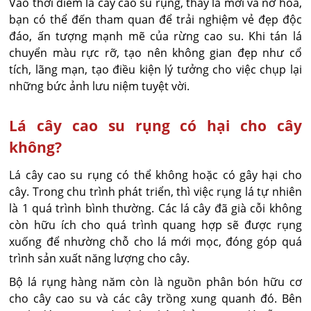
Vào thời điểm lá cây cao su rụng, thay lá mới và nở hoa,
bạn có thể đến tham quan để trải nghiệm vẻ đẹp độc
đáo, ấn tượng mạnh mẽ của rừng cao su. Khi tán lá
chuyển màu rực rỡ, tạo nên không gian đẹp như cổ
tích, lãng mạn, tạo điều kiện lý tưởng cho việc chụp lại
những bức ảnh lưu niệm tuyệt vời.
Lá cây cao su rụng có hại cho cây
không?
Lá cây cao su rụng có thể không hoặc có gây hại cho
cây. Trong chu trình phát triển, thì việc rụng lá tự nhiên
là 1 quá trình bình thường. Các lá cây đã già cỗi không
còn hữu ích cho quá trình quang hợp sẽ được rụng
xuống để nhường chỗ cho lá mới mọc, đóng góp quá
trình sản xuất năng lượng cho cây.
Bộ lá rụng hàng năm còn là nguồn phân bón hữu cơ
cho cây cao su và các cây trồng xung quanh đó. Bên