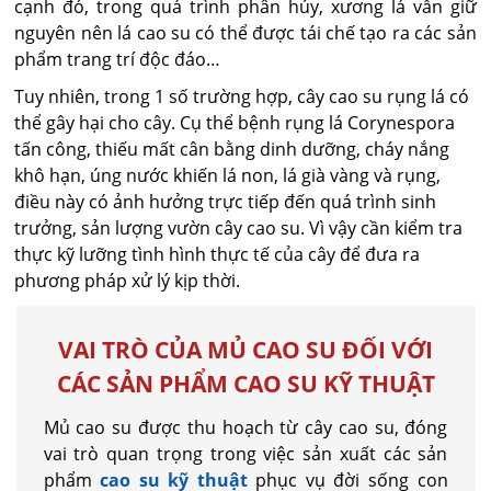
cạnh đó, trong quá trình phân hủy, xương lá vẫn giữ
nguyên nên lá cao su có thể được tái chế tạo ra các sản
phẩm trang trí độc đáo…
Tuy nhiên, trong 1 số trường hợp, cây cao su rụng lá có
thể gây hại cho cây. Cụ thể bệnh rụng lá Corynespora
tấn công, thiếu mất cân bằng dinh dưỡng, cháy nắng
khô hạn, úng nước khiến lá non, lá già vàng và rụng,
điều này có ảnh hưởng trực tiếp đến quá trình sinh
trưởng, sản lượng vườn cây cao su. Vì vậy cần kiểm tra
thực kỹ lưỡng tình hình thực tế của cây để đưa ra
phương pháp xử lý kịp thời.
VAI TRÒ CỦA MỦ CAO SU ĐỐI VỚI
CÁC SẢN PHẨM CAO SU KỸ THUẬT
Mủ cao su được thu hoạch từ cây cao su, đóng
vai trò quan trọng trong việc sản xuất các sản
phẩm
cao su kỹ thuật
phục vụ đời sống con