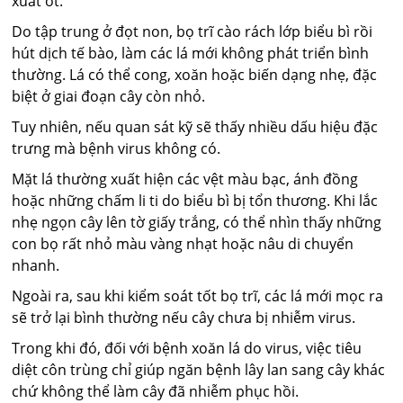
xuất ớt.
Do tập trung ở đọt non, bọ trĩ cào rách lớp biểu bì rồi
hút dịch tế bào, làm các lá mới không phát triển bình
thường. Lá có thể cong, xoăn hoặc biến dạng nhẹ, đặc
biệt ở giai đoạn cây còn nhỏ.
Tuy nhiên, nếu quan sát kỹ sẽ thấy nhiều dấu hiệu đặc
trưng mà bệnh virus không có.
Mặt lá thường xuất hiện các vệt màu bạc, ánh đồng
hoặc những chấm li ti do biểu bì bị tổn thương. Khi lắc
nhẹ ngọn cây lên tờ giấy trắng, có thể nhìn thấy những
con bọ rất nhỏ màu vàng nhạt hoặc nâu di chuyển
nhanh.
Ngoài ra, sau khi kiểm soát tốt bọ trĩ, các lá mới mọc ra
sẽ trở lại bình thường nếu cây chưa bị nhiễm virus.
Trong khi đó, đối với bệnh xoăn lá do virus, việc tiêu
diệt côn trùng chỉ giúp ngăn bệnh lây lan sang cây khác
chứ không thể làm cây đã nhiễm phục hồi.