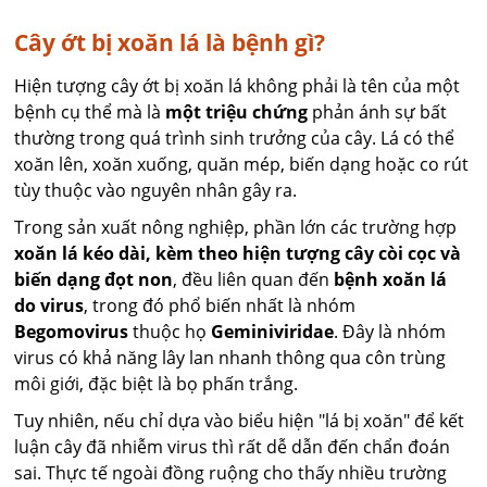
Cây ớt bị xoăn lá là bệnh gì?
Hiện tượng cây ớt bị xoăn lá không phải là tên của một
bệnh cụ thể mà là
một triệu chứng
phản ánh sự bất
thường trong quá trình sinh trưởng của cây. Lá có thể
xoăn lên, xoăn xuống, quăn mép, biến dạng hoặc co rút
tùy thuộc vào nguyên nhân gây ra.
Trong sản xuất nông nghiệp, phần lớn các trường hợp
xoăn lá kéo dài, kèm theo hiện tượng cây còi cọc và
biến dạng đọt non
, đều liên quan đến
bệnh xoăn lá
do virus
, trong đó phổ biến nhất là nhóm
Begomovirus
thuộc họ
Geminiviridae
. Đây là nhóm
virus có khả năng lây lan nhanh thông qua côn trùng
môi giới, đặc biệt là bọ phấn trắng.
Tuy nhiên, nếu chỉ dựa vào biểu hiện "lá bị xoăn" để kết
luận cây đã nhiễm virus thì rất dễ dẫn đến chẩn đoán
sai. Thực tế ngoài đồng ruộng cho thấy nhiều trường