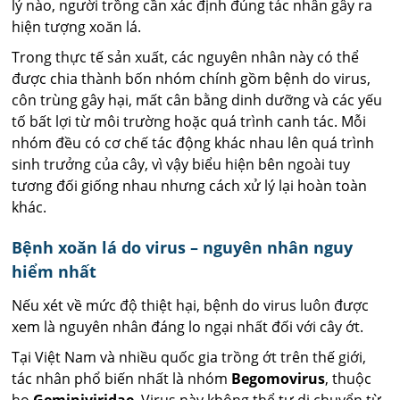
lý nào, người trồng cần xác định đúng tác nhân gây ra
hiện tượng xoăn lá.
Trong thực tế sản xuất, các nguyên nhân này có thể
được chia thành bốn nhóm chính gồm bệnh do virus,
côn trùng gây hại, mất cân bằng dinh dưỡng và các yếu
tố bất lợi từ môi trường hoặc quá trình canh tác. Mỗi
nhóm đều có cơ chế tác động khác nhau lên quá trình
sinh trưởng của cây, vì vậy biểu hiện bên ngoài tuy
tương đối giống nhau nhưng cách xử lý lại hoàn toàn
khác.
Bệnh xoăn lá do virus – nguyên nhân nguy
hiểm nhất
Nếu xét về mức độ thiệt hại, bệnh do virus luôn được
xem là nguyên nhân đáng lo ngại nhất đối với cây ớt.
Tại Việt Nam và nhiều quốc gia trồng ớt trên thế giới,
tác nhân phổ biến nhất là nhóm
Begomovirus
, thuộc
họ
Geminiviridae
. Virus này không thể tự di chuyển từ