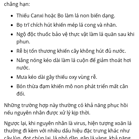
chẳng hạn:
Thiếu Canxi hoặc Bo làm lá non biến dạng.
Bọ trĩ chích hút khiến mép lá cong và nhăn.
Ngộ độc thuốc bảo vệ thực vật làm lá quăn sau khi
phun.
Rễ bị tổn thương khiến cây không hút đủ nước.
Nắng nóng kéo dài làm lá cuộn để giảm thoát hơi
nước.
Mưa kéo dài gây thiếu oxy vùng rễ.
Bón thừa đạm khiến mô non phát triển mất cân
đối.
Những trường hợp này thường có khả năng phục hồi
nếu nguyên nhân được xử lý kịp thời.
Ngược lại, khi nguyên nhân là virus, hiện tượng xoăn lá
thường đi kèm với nhiều dấu hiệu đặc trưng khác như
cây lùn, đọt chùn lại, lá nhỏ dần, gân lá vàng, khả năng