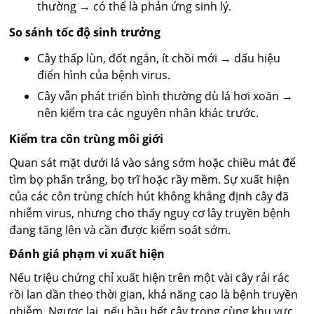
thường → có thể là phản ứng sinh lý.
So sánh tốc độ sinh trưởng
Cây thấp lùn, đốt ngắn, ít chồi mới → dấu hiệu
điển hình của bệnh virus.
Cây vẫn phát triển bình thường dù lá hơi xoăn →
nên kiểm tra các nguyên nhân khác trước.
Kiểm tra côn trùng môi giới
Quan sát mặt dưới lá vào sáng sớm hoặc chiều mát để
tìm bọ phấn trắng, bọ trĩ hoặc rầy mềm. Sự xuất hiện
của các côn trùng chích hút không khẳng định cây đã
nhiễm virus, nhưng cho thấy nguy cơ lây truyền bệnh
đang tăng lên và cần được kiểm soát sớm.
Đánh giá phạm vi xuất hiện
Nếu triệu chứng chỉ xuất hiện trên một vài cây rải rác
rồi lan dần theo thời gian, khả năng cao là bệnh truyền
nhiễm. Ngược lại, nếu hầu hết cây trong cùng khu vực