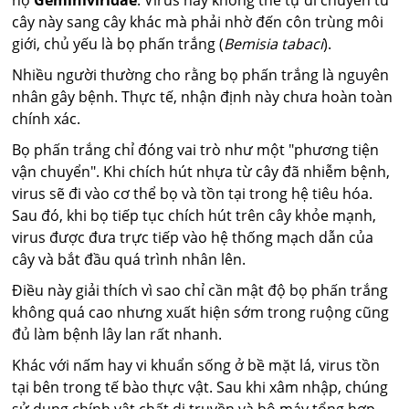
cây này sang cây khác mà phải nhờ đến côn trùng môi
giới, chủ yếu là bọ phấn trắng (
Bemisia tabaci
).
Nhiều người thường cho rằng bọ phấn trắng là nguyên
nhân gây bệnh. Thực tế, nhận định này chưa hoàn toàn
chính xác.
Bọ phấn trắng chỉ đóng vai trò như một "phương tiện
vận chuyển". Khi chích hút nhựa từ cây đã nhiễm bệnh,
virus sẽ đi vào cơ thể bọ và tồn tại trong hệ tiêu hóa.
Sau đó, khi bọ tiếp tục chích hút trên cây khỏe mạnh,
virus được đưa trực tiếp vào hệ thống mạch dẫn của
cây và bắt đầu quá trình nhân lên.
Điều này giải thích vì sao chỉ cần mật độ bọ phấn trắng
không quá cao nhưng xuất hiện sớm trong ruộng cũng
đủ làm bệnh lây lan rất nhanh.
Khác với nấm hay vi khuẩn sống ở bề mặt lá, virus tồn
tại bên trong tế bào thực vật. Sau khi xâm nhập, chúng
sử dụng chính vật chất di truyền và bộ máy tổng hợp