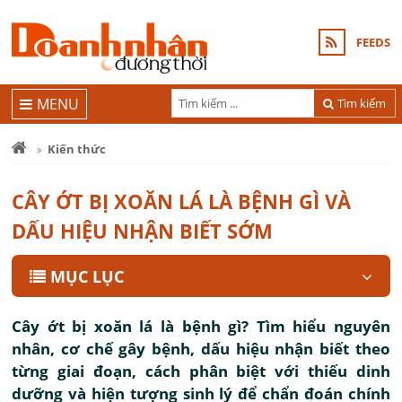
FEEDS
MENU
Tìm kiếm
Kiến thức
CÂY ỚT BỊ XOĂN LÁ LÀ BỆNH GÌ VÀ
DẤU HIỆU NHẬN BIẾT SỚM
MỤC LỤC
Cây ớt bị xoăn lá là bệnh gì? Tìm hiểu nguyên
nhân, cơ chế gây bệnh, dấu hiệu nhận biết theo
từng giai đoạn, cách phân biệt với thiếu dinh
dưỡng và hiện tượng sinh lý để chẩn đoán chính