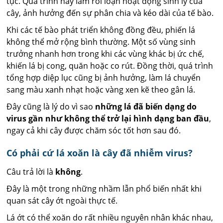
tục. Quá trình này làm rối loạn hoạt động sinh lý của
cây, ảnh hưởng đến sự phân chia và kéo dài của tế bào.
Khi các tế bào phát triển không đồng đều, phiến lá
không thể mở rộng bình thường. Một số vùng sinh
trưởng nhanh hơn trong khi các vùng khác bị ức chế,
khiến lá bị cong, quăn hoặc co rút. Đồng thời, quá trình
tổng hợp diệp lục cũng bị ảnh hưởng, làm lá chuyển
sang màu xanh nhạt hoặc vàng xen kẽ theo gân lá.
Đây cũng là lý do vì sao
những lá đã biến dạng do
virus gần như không thể trở lại hình dạng ban đầu
,
ngay cả khi cây được chăm sóc tốt hơn sau đó.
Có phải cứ lá xoăn là cây đã nhiễm virus?
Câu trả lời là
không
.
Đây là một trong những nhầm lẫn phổ biến nhất khi
quan sát cây ớt ngoài thực tế.
Lá ớt có thể xoăn do rất nhiều nguyên nhân khác nhau,