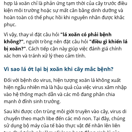
hợp lá xoăn chỉ là phản ứng tạm thời của cây trước điều
kiện môi trường hoặc sự mất cân bằng dinh dưỡng và
hoàn toàn có thể phục hồi khi nguyên nhân được khắc
phục.
Vì vậy, thay vì đặt câu hỏi
"lá xoăn có phải bệnh
không?"
, người trồng nên đặt câu hỏi
"điều gì khiến lá
bị xoăn?"
. Cách tiếp cận này giúp việc đánh giá chính
xác hơn và tránh xử lý theo cảm tính.
Vì sao lá ớt lại bị xoăn khi cây mắc bệnh?
Đối với bệnh do virus, hiện tượng xoăn lá không xuất
hiện ngẫu nhiên mà là hậu quả của việc virus xâm nhập
vào hệ thống mạch dẫn và các mô đang phân chia
mạnh ở đỉnh sinh trưởng.
Sau khi được côn trùng môi giới truyền vào cây, virus di
chuyển theo mạch libe đến các mô non. Tại đây, chúng
sử dụng bộ máy của tế bào thực vật để nhân lên liên