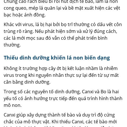
Chúng cào rách biểu bì rồi hút dịch tế bào, làm lá non
cong queo, mép lá quăn lại và bề mặt xuất hiện các vệt
bạc hoặc ánh đồng.
Khác với virus, lá bị hại bởi bọ trĩ thường có dấu vết côn
trùng rõ ràng. Nếu phát hiện sớm và xử lý đúng cách,
các lá mới mọc sau đó vẫn có thể phát triển bình
thường.
Thiếu dinh dưỡng khiến lá non biến dạng
Không ít trường hợp cây ớt bị kết luận nhầm là nhiễm
virus trong khi nguyên nhân thực sự lại đến từ sự mất
cân bằng dinh dưỡng.
Trong số các nguyên tố dinh dưỡng, Canxi và Bo là hai
yếu tố có ảnh hưởng trực tiếp đến quá trình hình thành
mô non.
Canxi giúp xây dựng thành tế bào và duy trì độ cứng
chắc của mô thực vật. Khi thiếu Canxi, các tế bào mới