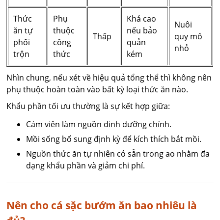
Thức
Phụ
Khá cao
Nuôi
ăn tự
thuộc
nếu bảo
Thấp
quy mô
phối
công
quản
nhỏ
trộn
thức
kém
Nhìn chung, nếu xét về hiệu quả tổng thể thì không nên
phụ thuộc hoàn toàn vào bất kỳ loại thức ăn nào.
Khẩu phần tối ưu thường là sự kết hợp giữa:
Cám viên làm nguồn dinh dưỡng chính.
Mồi sống bổ sung định kỳ để kích thích bắt mồi.
Nguồn thức ăn tự nhiên có sẵn trong ao nhằm đa
dạng khẩu phần và giảm chi phí.
Nên cho cá sặc bướm ăn bao nhiêu là