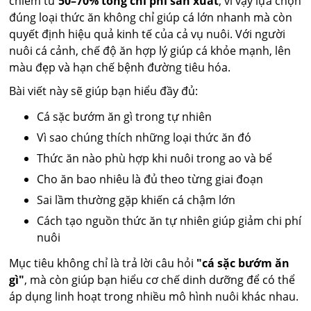
chiếm từ
50–70% tổng chi phí sản xuất
, vì vậy lựa chọn
đúng loại thức ăn không chỉ giúp cá lớn nhanh mà còn
quyết định hiệu quả kinh tế của cả vụ nuôi. Với người
nuôi cá cảnh, chế độ ăn hợp lý giúp cá khỏe mạnh, lên
màu đẹp và hạn chế bệnh đường tiêu hóa.
Bài viết này sẽ giúp bạn hiểu đầy đủ:
Cá sặc bướm ăn gì trong tự nhiên
Vì sao chúng thích những loại thức ăn đó
Thức ăn nào phù hợp khi nuôi trong ao và bể
Cho ăn bao nhiêu là đủ theo từng giai đoạn
Sai lầm thường gặp khiến cá chậm lớn
Cách tạo nguồn thức ăn tự nhiên giúp giảm chi phí
nuôi
Mục tiêu không chỉ là trả lời câu hỏi
"cá sặc bướm ăn
gì"
, mà còn giúp bạn hiểu cơ chế dinh dưỡng để có thể
áp dụng linh hoạt trong nhiều mô hình nuôi khác nhau.