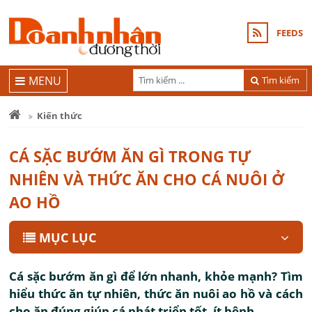
FEEDS
MENU
Tìm kiếm
Kiến thức
CÁ SẶC BƯỚM ĂN GÌ TRONG TỰ
NHIÊN VÀ THỨC ĂN CHO CÁ NUÔI Ở
AO HỒ
MỤC LỤC
Cá sặc bướm ăn gì để lớn nhanh, khỏe mạnh? Tìm
hiểu thức ăn tự nhiên, thức ăn nuôi ao hồ và cách
cho ăn đúng giúp cá phát triển tốt, ít bệnh.