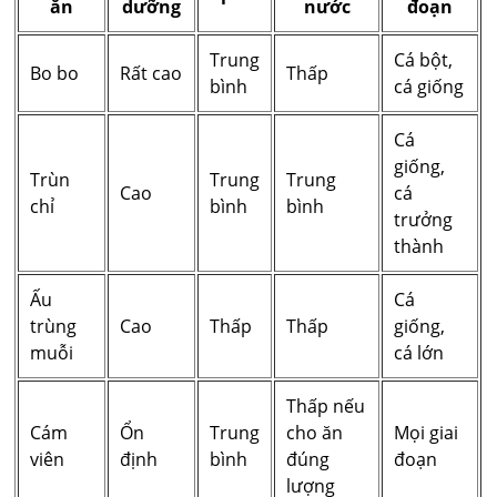
ăn
dưỡng
nước
đoạn
Trung
Cá bột,
Bo bo
Rất cao
Thấp
bình
cá giống
Cá
giống,
Trùn
Trung
Trung
Cao
cá
chỉ
bình
bình
trưởng
thành
Ấu
Cá
trùng
Cao
Thấp
Thấp
giống,
muỗi
cá lớn
Thấp nếu
Cám
Ổn
Trung
cho ăn
Mọi giai
viên
định
bình
đúng
đoạn
lượng