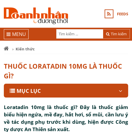
FEEDS
MENU
Tìm kiếm
Kiến thức
THUỐC LORATADIN 10MG LÀ THUỐC
GÌ?
MỤC LỤC
Loratadin 10mg là thuốc gì? Đây là thuốc giảm
biểu hiện ngứa, mề đay, hắt hơi, sổ mũi, cần lưu ý
về tác dụng phụ trước khi dùng, hiện được Công
ty dược An Thiên sản xuất.