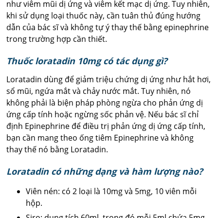
như viêm mũi dị ứng và viêm kết mạc dị ứng. Tuy nhiên,
khi sử dụng loại thuốc này, cần tuân thủ đúng hướng
dẫn của bác sĩ và không tự ý thay thế bằng epinephrine
trong trường hợp cần thiết.
Thuốc loratadin 10mg có tác dụng gì?
Loratadin dùng để giảm triệu chứng dị ứng như hắt hơi,
sổ mũi, ngứa mắt và chảy nước mắt. Tuy nhiên, nó
không phải là biện pháp phòng ngừa cho phản ứng dị
ứng cấp tính hoặc ngừng sốc phản vệ. Nếu bác sĩ chỉ
định Epinephrine để điều trị phản ứng dị ứng cấp tính,
bạn cần mang theo ống tiêm Epinephrine và không
thay thế nó bằng Loratadin.
Loratadin có những dạng và hàm lượng nào?
Viên nén: có 2 loại là 10mg và 5mg, 10 viên mỗi
hộp.
Siro: dung tích 60ml, trong đó mỗi 5ml chứa 5mg