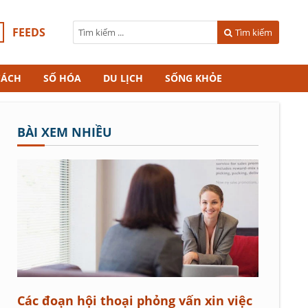
FEEDS
Tìm kiếm
CÁCH
SỐ HÓA
DU LỊCH
SỐNG KHỎE
BÀI XEM NHIỀU
Các đoạn hội thoại phỏng vấn xin việc