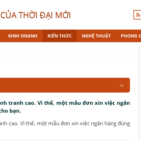
CỦA THỜI ĐẠI MỚI
KINH DOANH
KIẾN THỨC
NGHỆ THUẬT
PHONG 
h tranh cao. Vì thế, một mẫu đơn xin việc ngân
cho bạn.
nh cao. Vì thế, một mẫu đơn xin việc ngân hàng đúng