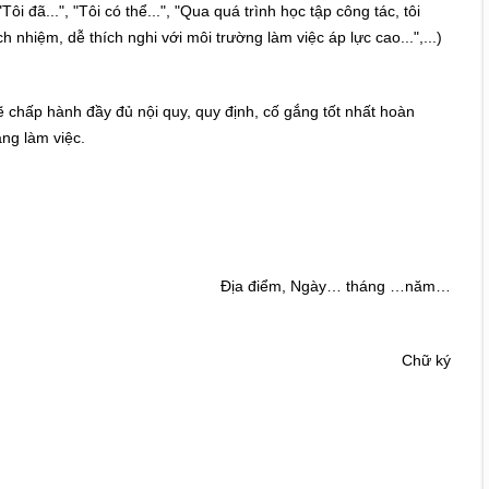
ôi đã...", "Tôi có thể...", "Qua quá trình học tập công tác, tôi
 nhiệm, dễ thích nghi với môi trường làm việc áp lực cao...",...)
ẽ chấp hành đầy đủ nội quy, quy định, cố gắng tốt nhất hoàn
ăng làm việc.
Địa điểm, Ngày… tháng …năm…
Chữ ký