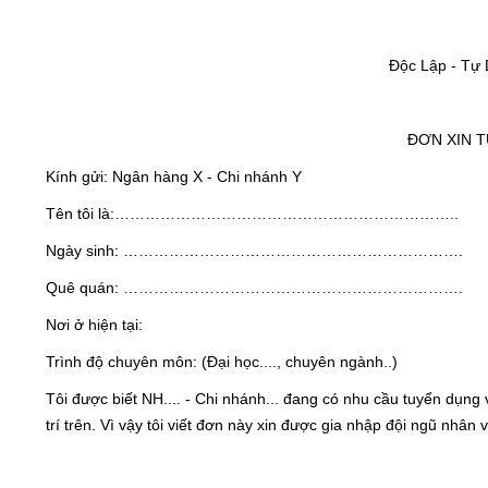
Độc Lập - Tự 
ĐƠN XIN 
Kính gửi: Ngân hàng X - Chi nhánh Y
Tên tôi là:…………………………………………………………..
Ngày sinh: ………………………………………………………….
Quê quán: ………………………………………………………….
Nơi ở hiện tại:
Trình độ chuyên môn: (Đại học...., chuyên ngành..)
Tôi được biết NH.... - Chi nhánh... đang có nhu cầu tuyển dụng vị
trí trên. Vì vậy tôi viết đơn này xin được gia nhập đội ngũ nh