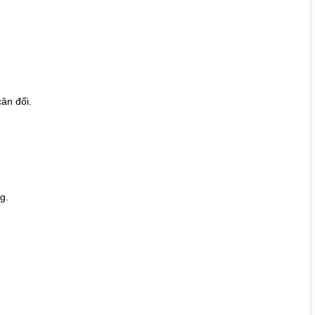
cân đối.
ng.