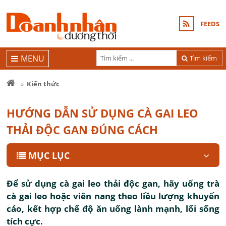
FEEDS
MENU
Tìm kiếm
Kiến thức
HƯỚNG DẪN SỬ DỤNG CÀ GAI LEO
THẢI ĐỘC GAN ĐÚNG CÁCH
MỤC LỤC
Để sử dụng cà gai leo thải độc gan, hãy uống trà
cà gai leo hoặc viên nang theo liều lượng khuyến
cáo, kết hợp chế độ ăn uống lành mạnh, lối sống
tích cực.