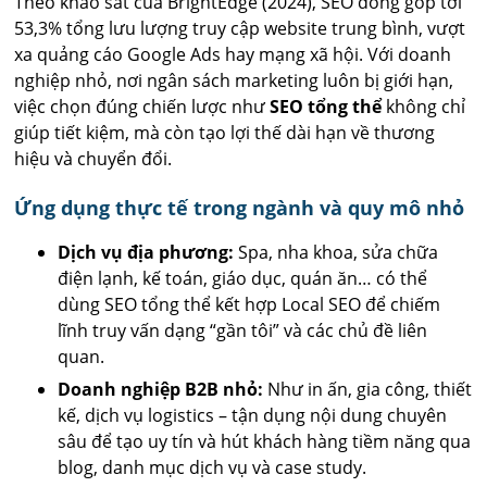
Theo khảo sát của BrightEdge (2024), SEO đóng góp tới
53,3% tổng lưu lượng truy cập website trung bình, vượt
xa quảng cáo Google Ads hay mạng xã hội. Với doanh
nghiệp nhỏ, nơi ngân sách marketing luôn bị giới hạn,
việc chọn đúng chiến lược như
SEO tổng thể
không chỉ
giúp tiết kiệm, mà còn tạo lợi thế dài hạn về thương
hiệu và chuyển đổi.
Ứng dụng thực tế trong ngành và quy mô nhỏ
Dịch vụ địa phương:
Spa, nha khoa, sửa chữa
điện lạnh, kế toán, giáo dục, quán ăn… có thể
dùng SEO tổng thể kết hợp Local SEO để chiếm
lĩnh truy vấn dạng “gần tôi” và các chủ đề liên
quan.
Doanh nghiệp B2B nhỏ:
Như in ấn, gia công, thiết
kế, dịch vụ logistics – tận dụng nội dung chuyên
sâu để tạo uy tín và hút khách hàng tiềm năng qua
blog, danh mục dịch vụ và case study.