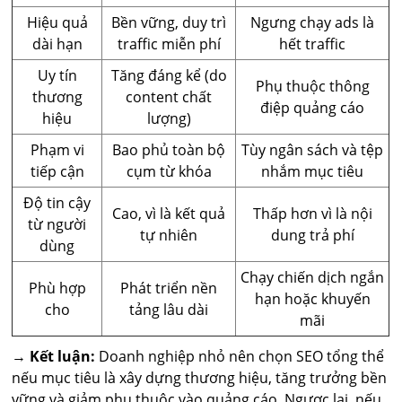
Hiệu quả
Bền vững, duy trì
Ngưng chạy ads là
dài hạn
traffic miễn phí
hết traffic
Uy tín
Tăng đáng kể (do
Phụ thuộc thông
thương
content chất
điệp quảng cáo
hiệu
lượng)
Phạm vi
Bao phủ toàn bộ
Tùy ngân sách và tệp
tiếp cận
cụm từ khóa
nhắm mục tiêu
Độ tin cậy
Cao, vì là kết quả
Thấp hơn vì là nội
từ người
tự nhiên
dung trả phí
dùng
Chạy chiến dịch ngắn
Phù hợp
Phát triển nền
hạn hoặc khuyến
cho
tảng lâu dài
mãi
→
Kết luận:
Doanh nghiệp nhỏ nên chọn SEO tổng thể
nếu mục tiêu là xây dựng thương hiệu, tăng trưởng bền
vững và giảm phụ thuộc vào quảng cáo. Ngược lại, nếu