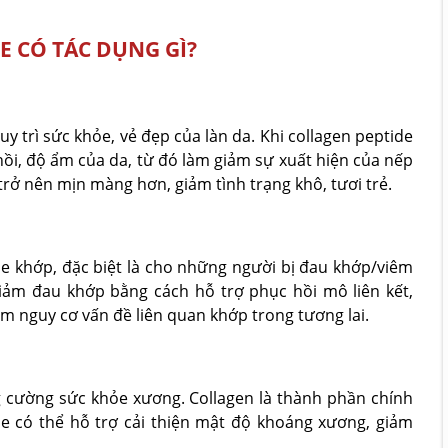
E CÓ TÁC DỤNG GÌ?
y trì sức khỏe, vẻ đẹp của làn da. Khi collagen peptide
ồi, độ ẩm của da, từ đó làm giảm sự xuất hiện của nếp
 trở nên mịn màng hơn, giảm tình trạng khô, tươi trẻ.
ỏe khớp, đặc biệt là cho những người bị đau khớp/viêm
 giảm đau khớp bằng cách hỗ trợ phục hồi mô liên kết,
ảm nguy cơ vấn đề liên quan khớp trong tương lai.
ng cường sức khỏe xương. Collagen là thành phần chính
e có thể hỗ trợ cải thiện mật độ khoáng xương, giảm