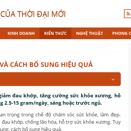
CỦA THỜI ĐẠI MỚI
KINH DOANH
KIẾN THỨC
NGHỆ THUẬT
PHONG 
 VÀ CÁCH BỔ SUNG HIỆU QUẢ
, giảm đau khớp, tăng cường sức khỏe xương, hỗ
ợng 2.5-15 gram/ngày, sáng hoặc trước ngủ.
an trọng trong chế độ chăm sóc sức khỏe, làm đẹp.
m đau khớp, chống lão hóa, hỗ trợ sức khỏe xương. Tuy
 dụng, cách bổ sung hiệu quả.