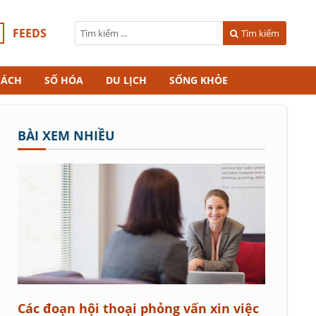
FEEDS
Tìm kiếm
CÁCH
SỐ HÓA
DU LỊCH
SỐNG KHỎE
BÀI XEM NHIỀU
Các đoạn hội thoại phỏng vấn xin việc