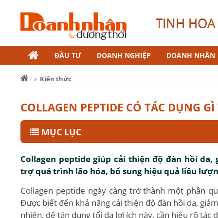
TINH HOA 
ĐẦU TƯ
DOANH NGHIỆP
DOANH NHÂN
Kiến thức
COLLAGEN PEPTIDE CÓ TÁC DỤNG GÌ
MỤC LỤC
Collagen peptide giúp cải thiện độ đàn hồi da
trợ quá trình lão hóa, bổ sung hiệu quả liều lư
Collagen peptide ngày càng trở thành một phần qu
Được biết đến khả năng cải thiện độ đàn hồi da, giả
nhiên, để tận dụng tối đa lợi ích này, cần hiểu rõ tác