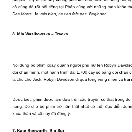
cô cũng đã rất nổi tiếng tại Pháp cũng với những màn khỏa t
Des Morts, Je vais bien, ne t'en fais pas, Beginner,…
8. Mia Wasikowska – Tracks
Nội dung bộ phim xoay quanh người phụ nữ tên Robyn Davidso
đôi chân mình, một hành trình dài 1.700 cây số bằng đôi chân 
là chú chó Jack, Robyn Davidson đi qua từng vùng miền và trải
Được biết, phim được làm dựa trên câu truyện có thật trong đ
nóng. Để cho bộ phim trở nên thật nhất có thể, đạo diễn Joh
khỏa thân và cô này đã đồng ý.
7. Kate Bosworth- Big Sur