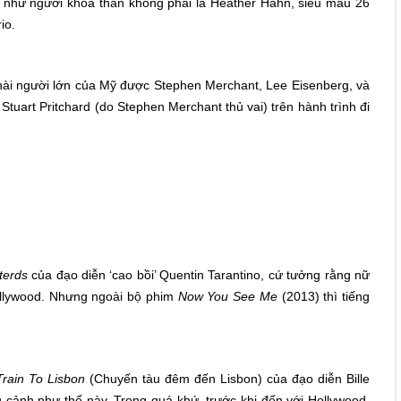
u như người khỏa thân không phải là Heather Hahn, siêu mẫu 26
io.
hài người lớn của Mỹ được Stephen Merchant, Lee Eisenberg, và
Stuart Pritchard (do Stephen Merchant thủ vai) trên hành trình đi
sterds
của đạo diễn ‘cao bồi’ Quentin Tarantino, cứ tưởng rằng nữ
Hollywood. Nhưng ngoài bộ phim
Now You See Me
(2013) thì tiếng
Train To Lisbon
(Chuyến tàu đêm đến Lisbon) của đạo diễn Bille
 cảnh như thế này. Trong quá khứ, trước khi đến với Hollywood,