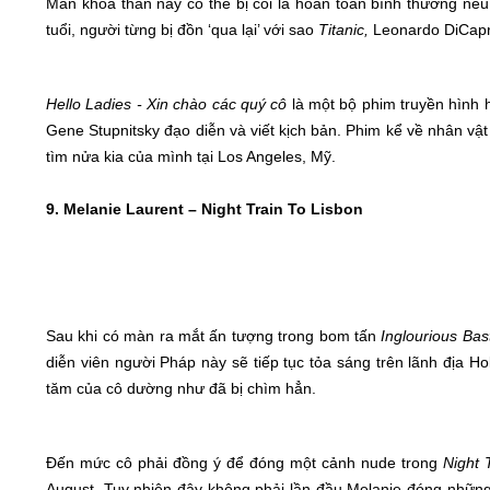
Màn khỏa thân này có thể bị coi là hoàn toàn bình thường nế
tuổi, người từng bị đồn ‘qua lại’ với sao
Titanic,
Leonardo DiCapr
Hello Ladies -
Xin chào các quý cô
là một bộ phim truyền hình 
Gene Stupnitsky đạo diễn và viết kịch bản. Phim kể về nhân vật 
tìm nửa kia của mình tại Los Angeles, Mỹ.
9. Melanie Laurent – Night Train To Lisbon
Sau khi có màn ra mắt ấn tượng trong bom tấn
Inglourious Ba
diễn viên người Pháp này sẽ tiếp tục tỏa sáng trên lãnh địa 
tăm của cô dường như đã bị chìm hẳn.
Đến mức cô phải đồng ý để đóng một cảnh nude trong
Night 
August. Tuy nhiên đây không phải lần đầu Melanie đóng những