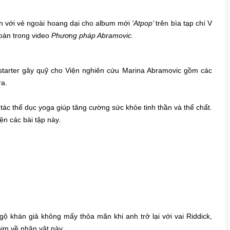
ân với vẻ ngoài hoang dại cho album mới
‘Atpop’
trên bìa tạp chí V
toàn trong video
Phương pháp Abramovic.
starter gây quỹ cho Viện nghiên cứu Marina Abramovic gồm các
ra.
 tác thể dục yoga giúp tăng cường sức khỏe tinh thần và thể chất.
ện các bài tập này.
gộ khán giả không mấy thỏa mãn khi anh trở lại với vai Riddick,
him về nhân vật này.