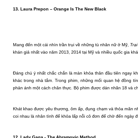
13. Laura Prepon – Orange Is The New Black
Mang đến một cái nhìn trần trụi về những tù nhân nữ ở Mỹ,
Trạ
khán giả nhất vào năm 2013, 2014 tại Mỹ và nhiều quốc gia khá
Đáng chú ý nhất chắc chắn là màn khỏa thân đầu tiên ngay kh
khác trong nhà tắm. Trong phim, những mối quan hệ đồng tính
phản ánh một cách chân thực. Bộ phim được dán nhãn 18 và chỉ
Khát khao được yêu thương, ôm ấp, đụng chạm và thỏa mãn nh
coi nhau là nhân tình để khỏa lấp nỗi cô đơn để chờ đến ngày đư
12.
Lady Gaga - The Abramovic Method