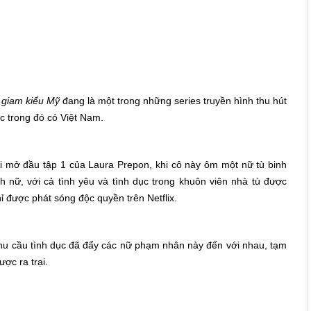
i giam kiểu Mỹ
đang là một trong những series truyền hình thu hút
c trong đó có Việt Nam.
i mở đầu tập 1 của Laura Prepon, khi cô này ôm một nữ tù binh
 nữ, với cả tình yêu và tình dục trong khuôn viên nhà tù được
 được phát sóng độc quyền trên Netflix.
u cầu tình dục đã đẩy các nữ phạm nhân này đến với nhau, tạm
ợc ra trại.