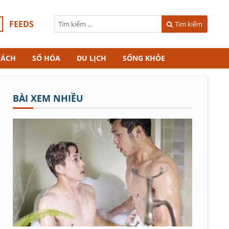
FEEDS
Tìm kiếm
CÁCH
SỐ HÓA
DU LỊCH
SỐNG KHỎE
BÀI XEM NHIỀU