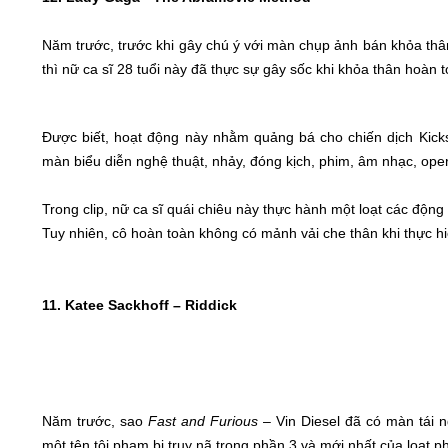
Năm trước, trước khi gây chú ý với màn chụp ảnh bán khỏa th
thì nữ ca sĩ 28 tuổi này đã thực sự gây sốc khi khỏa thân hoàn 
Được biết, hoạt động này nhằm quảng bá cho chiến dịch Kick
màn biểu diễn nghệ thuật, nhảy, đóng kịch, phim, âm nhạc, ope
Trong clip, nữ ca sĩ quái chiêu này thực hành một loạt các động
Tuy nhiên, cô hoàn toàn không có mảnh vải che thân khi thực hi
11. Katee Sackhoff – Riddick
Năm trước, sao
Fast and Furious
– Vin Diesel đã có màn tái n
một tên tội phạm bị truy nã trong phần 3 và mới nhất của loạt p