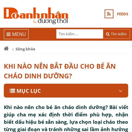
FEEDS
MENU
Tìm kiếm
Sống khỏe
KHI NÀO NÊN BẮT ĐẦU CHO BÉ ĂN
CHÁO DINH DƯỠNG?
MỤC LỤC
Khi nào nên cho bé ăn cháo dinh dưỡng? Bài viết
giúp cha mẹ xác định thời điểm phù hợp, nhận
biết dấu hiệu bé sẵn sàng, lựa chọn loại cháo theo
từng giai đoạn và tránh những sai lầm ảnh hưởng