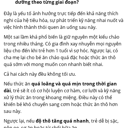
dưỡng theo từng giai đoạn?
Đây là yếu tố ảnh hưởng trực tiếp đến khả năng thích
nghi của hệ tiêu hóa, sự phát triển kỹ năng nhai nuốt và
việc hình thành thói quen ăn uống sau này.
Một sai lầm khá phổ biến là giữ nguyên một kiểu cháo
trong nhiều tháng. Có gia đình xay nhuyễn mọi nguyên
liệu cho đến khi trẻ hơn 1 tuổi vì sợ hóc. Ngược lại, có
cha mẹ lại cho bé ăn cháo quá đặc hoặc thức ăn thô
quá sớm với mong muốn con nhanh biết nhai.
Cả hai cách này đều không tối ưu.
Nếu thức ăn
quá loãng và quá mịn trong thời gian
dài
, trẻ sẽ ít có cơ hội luyện cơ hàm, cơ lưỡi và kỹ năng
xử lý thức ăn trong khoang miệng. Điều này có thể
khiến bé khó chuyển sang cơm hoặc thức ăn thô hơn
sau này.
Ngược lại, nếu
độ thô tăng quá nhanh
, trẻ dễ bị sặc,
nôn ọe, sợ ăn hoặc từ chối bữa ăn.