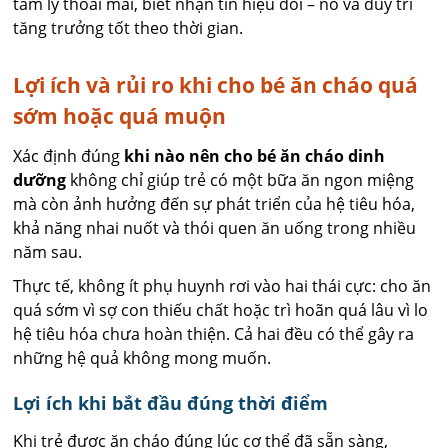
tâm lý thoải mái, biết nhận tín hiệu đói – no và duy trì
tăng trưởng tốt theo thời gian.
Lợi ích và rủi ro khi cho bé ăn cháo quá
sớm hoặc quá muộn
Xác định đúng
khi nào nên cho bé ăn cháo dinh
dưỡng
không chỉ giúp trẻ có một bữa ăn ngon miệng
mà còn ảnh hưởng đến sự phát triển của hệ tiêu hóa,
khả năng nhai nuốt và thói quen ăn uống trong nhiều
năm sau.
Thực tế, không ít phụ huynh rơi vào hai thái cực: cho ăn
quá sớm vì sợ con thiếu chất hoặc trì hoãn quá lâu vì lo
hệ tiêu hóa chưa hoàn thiện. Cả hai đều có thể gây ra
những hệ quả không mong muốn.
Lợi ích khi bắt đầu đúng thời điểm
Khi trẻ được ăn cháo đúng lúc cơ thể đã sẵn sàng,