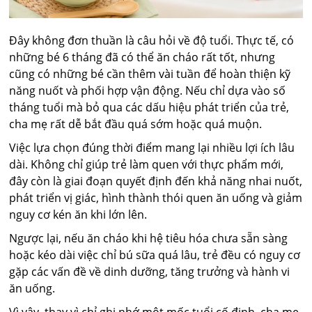
Đây không đơn thuần là câu hỏi về độ tuổi. Thực tế, có
những bé 6 tháng đã có thể ăn cháo rất tốt, nhưng
cũng có những bé cần thêm vài tuần để hoàn thiện kỹ
năng nuốt và phối hợp vận động. Nếu chỉ dựa vào số
tháng tuổi mà bỏ qua các dấu hiệu phát triển của trẻ,
cha mẹ rất dễ bắt đầu quá sớm hoặc quá muộn.
Việc lựa chọn đúng thời điểm mang lại nhiều lợi ích lâu
dài. Không chỉ giúp trẻ làm quen với thực phẩm mới,
đây còn là giai đoạn quyết định đến khả năng nhai nuốt,
phát triển vị giác, hình thành thói quen ăn uống và giảm
nguy cơ kén ăn khi lớn lên.
Ngược lại, nếu ăn cháo khi hệ tiêu hóa chưa sẵn sàng
hoặc kéo dài việc chỉ bú sữa quá lâu, trẻ đều có nguy cơ
gặp các vấn đề về dinh dưỡng, tăng trưởng và hành vi
ăn uống.
Vì vậy, thay vì chỉ ghi nhớ một mốc tuổi cố định, cha mẹ