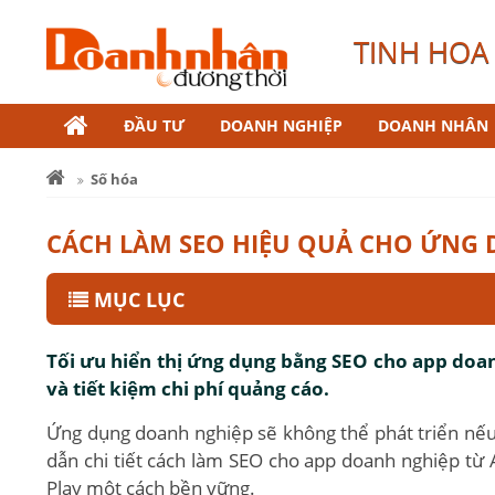
TINH HOA 
ĐẦU TƯ
DOANH NGHIỆP
DOANH NHÂN
Số hóa
CÁCH LÀM SEO HIỆU QUẢ CHO ỨNG
MỤC LỤC
Tối ưu hiển thị ứng dụng bằng SEO cho app doan
và tiết kiệm chi phí quảng cáo.
Ứng dụng doanh nghiệp sẽ không thể phát triển nếu 
dẫn chi tiết cách làm SEO cho app doanh nghiệp từ 
Play một cách bền vững.