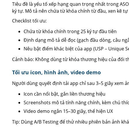
Tiêu đề là yếu tố xếp hạng quan trọng nhất trong ASO.
ký tự. Mô tả nên chứa từ khóa chính từ đầu, xen kẽ tự
Checklist tối ưu:
Chứa từ khóa chính trong 25 ký tự đầu tiên
Định dạng mô tả dễ đọc (gạch đầu dòng, câu ng
Nêu bật điểm khác biệt của app (USP – Unique Se
Cảnh báo: Không dùng từ khóa thương hiệu của đối th
Tối ưu icon, hình ảnh, video demo
Người dùng quyết định tải app chỉ sau 3–5 giây xem ảnh
Icon cần nổi bật, gắn liền thương hiệu
Screenshots mô tả tính năng chính, kèm chú thí
Video demo ngắn 15–30 giây, thể hiện UX
Tip: Dùng A/B Testing để thử nhiều phiên bản ảnh kh