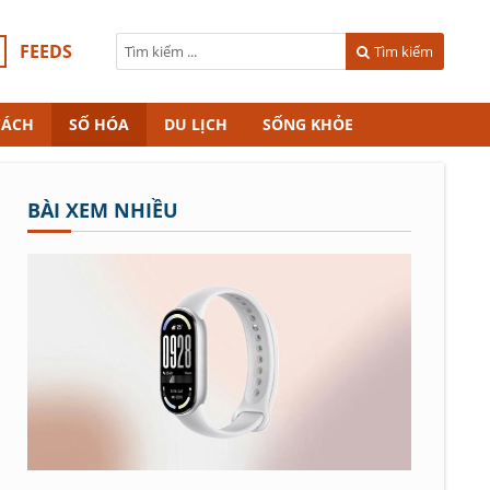
FEEDS
Tìm kiếm
CÁCH
SỐ HÓA
DU LỊCH
SỐNG KHỎE
BÀI XEM NHIỀU