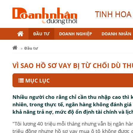
TINH HOA 
ĐẦU TƯ
DOANH NGHIỆP
DOANH NHÂN
Đầu tư
VÌ SAO HỒ SƠ VAY BỊ TỪ CHỐI DÙ T
MỤC LỤC
Nhiều người cho rằng chỉ cần thu nhập cao thì
nhiên, trong thực tế, ngân hàng không đánh gi
khả năng trả nợ, mức độ ổn định tài chính và lịc
"Tôi lương 40 triệu mỗi tháng nhưng vẫn bị ngân hàn
triệu đồng nhưng hồ sơ vay mua ô tô không được d