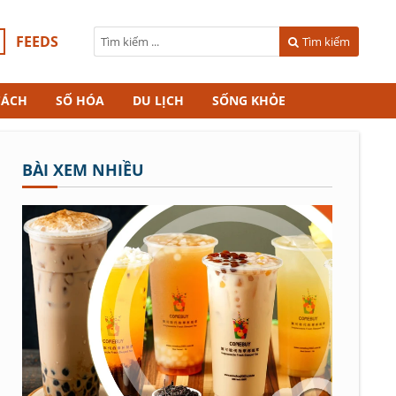
FEEDS
Tìm kiếm
CÁCH
SỐ HÓA
DU LỊCH
SỐNG KHỎE
BÀI XEM NHIỀU