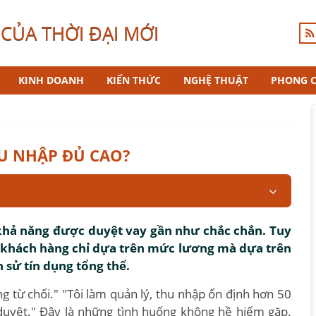
CỦA THỜI ĐẠI MỚI
KINH DOANH
KIẾN THỨC
NGHỆ THUẬT
PHONG 
HU NHẬP ĐỦ CAO?
 khả năng được duyệt vay gần như chắc chắn. Tuy
á khách hàng chỉ dựa trên mức lương mà dựa trên
h sử tín dụng tổng thể.
g từ chối." "Tôi làm quản lý, thu nhập ổn định hơn 50
uyệt." Đây là những tình huống không hề hiếm gặp.